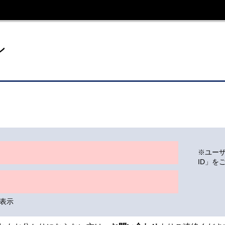
イト
ン
※ユー
ID」を
表示