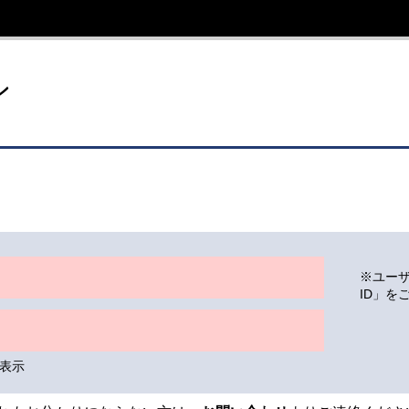
イト
ン
※ユー
ID」を
表示