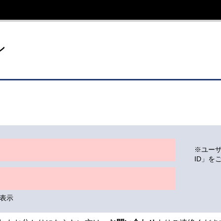
イト
ン
※ユー
ID」を
表示