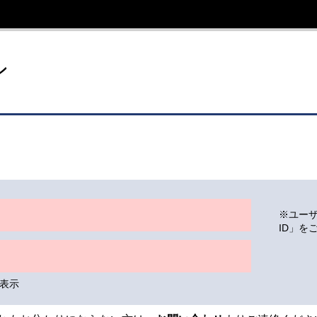
イト
ン
※ユー
ID」を
表示