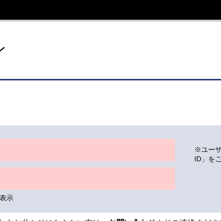
イト
ン
※ユー
ID」を
表示