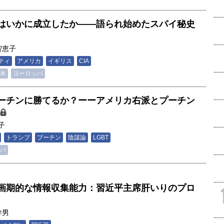
はいかに成立したか――語られ始めたスパイ秘史
智恵子
ティ
アメリカ
イギリス
CIA
米
ヨーロッパ
ーチンに勝てるか？ーーアメリカ右派とプーチン
子
トランプ
プーチン
陰謀論
LGBT
パ
画期的な情報収集能力：習近平主席肝いりのプロ
幹男