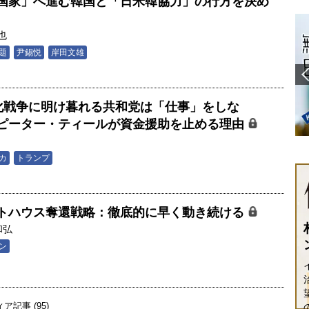
国家」へ進む韓国と「日米韓協力」の行方を決め
也
題
尹錫悦
岸田文雄
e】文化戦争に明け暮れる共和党は「仕事」をしな
ピーター・ティールが資金援助を止める理由
カ
トランプ
トハウス奪還戦略：徹底的に早く動き続ける
和弘
ン
記事 (95)