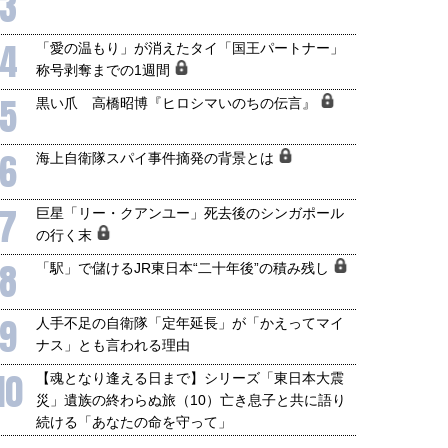
3
4
「愛の温もり」が消えたタイ「国王パートナー」
称号剥奪までの1週間
5
黒い爪 高橋昭博『ヒロシマいのちの伝言』
6
海上自衛隊スパイ事件摘発の背景とは
7
巨星「リー・クアンユー」死去後のシンガポール
の行く末
8
「駅」で儲けるJR東日本“二十年後”の積み残し
9
人手不足の自衛隊「定年延長」が「かえってマイ
ナス」とも言われる理由
10
【魂となり逢える日まで】シリーズ「東日本大震
災」遺族の終わらぬ旅（10）亡き息子と共に語り
続ける「あなたの命を守って」