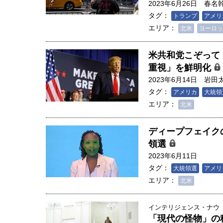
2023年6月26日
春名
タグ：
トランプ
アメリ
エリア：
北米
ヨーロッ
米共和党こぞって
重視」を鮮明化
2023年6月14日
岩田
タグ：
アメリカ
大統領
エリア：
北米
ディープフェイクの
領選
2023年6月11日
タグ：
大統領選
アメリ
人は「地上の太陽」を手にする
エリア：
北米
合発電の現在地――実現・普及
界像」｜江尻晶・東京大学大学
インテリジェンス・ナウ
創成科学研究科教授（4）｜ 関
「現代の怪物」の