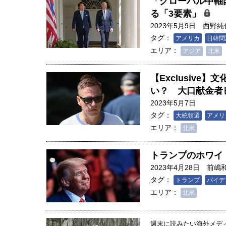
「グローバル中軸
る「3要素」
2023年5月9日
西野純
タグ：
アメリカ
日韓問
エリア：
アジア
北米
【Exclusiv
い？ 大口献金者
2023年5月7日
タグ：
大統領選
アメリ
エリア：
北米
トランプのホワイ
2023年4月28日
前嶋
タグ：
トランプ
バイデ
エリア：
北米
週末に読みたい海外メディア