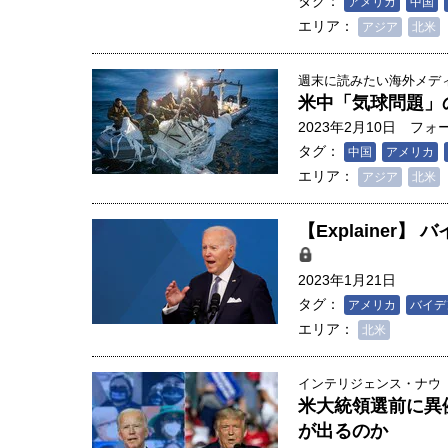
タグ：
アメリカ
中国
エリア：
アジア
北米
週末に読みたい海外メディア
米中「気球問題」の深刻度 
2023年2月10日
フォ
タグ：
中国
アメリカ
エリア：
アジア
北米
【Explaine
2023年1月21日
タグ：
アメリカ
バイデ
エリア：
北米
インテリジェンス・ナウ
米大統領選前に異例
が出るのか