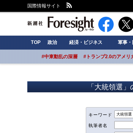
RSS
国際情報サイト
新潮社 Foresig
TOP
政治
経済・ビジネス
軍事・
#中東動乱の深層
#トランプ2.0のアメリ
「大統領選」の
キーワード
執筆者名