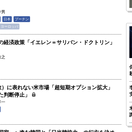
幹男
日本
プーチン
ヨーロッパ
の経済政策「イエレン＝サリバン・ドクトリン」
敏之
指数）に表れない米市場「超短期オプション拡大」
た判断停止」
洋一