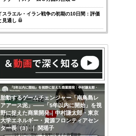
イスラエル・イラン戦争の初期の10日間：評価
と見通し
胎動するゲームチェンジャー「南鳥島レ
胎動するゲ
アアース泥」――「5年以内に開始」を視
アアース泥
野に捉えた商業開発｜中村謙太郎・東京
のか｜中村
大学エネルギー・資源フロンティアセン
ー・資源フ
ター長（3）｜ 関瑶子
関瑶子