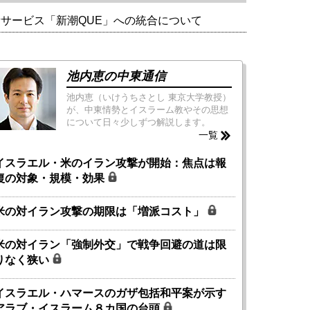
新サービス「新潮QUE」への統合について
池内恵の中東通信
池内恵（いけうちさとし 東京大学教授）
が、中東情勢とイスラーム教やその思想
について日々少しずつ解説します。
一覧
イスラエル・米のイラン攻撃が開始：焦点は報
復の対象・規模・効果
米の対イラン攻撃の期限は「増派コスト」
米の対イラン「強制外交」で戦争回避の道は限
りなく狭い
イスラエル・ハマースのガザ包括和平案が示す
アラブ・イスラーム８カ国の台頭