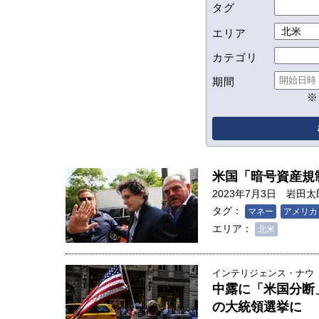
タグ
エリア
カテゴリ
期間
※
米国「暗号資産規
2023年7月3日
岩田太
タグ：
マネー
アメリカ
エリア：
北米
インテリジェンス・ナウ
中露に「米国分断
の大統領選挙に