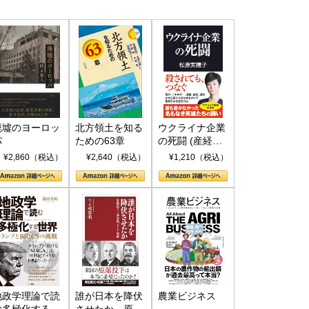
廃墟のヨーロッ
北方領土を知る
ウクライナ企業
パ
ための63章
の死闘 (産経セ
レクト S 039)
¥2,860（税込）
¥2,640（税込）
¥1,210（税込）
地政学理論で読
誰が日本を降伏
農業ビジネス
む多極化する世
させたか 原爆