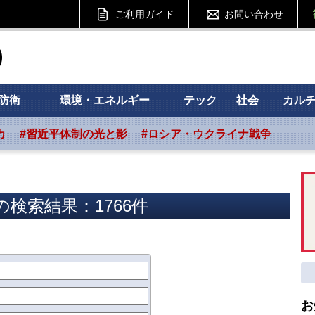
ご利用ガイド
お問い合わせ
ht フォーサイト
防衛
環境・エネルギー
テック
社会
カル
カ
#習近平体制の光と影
#ロシア・ウクライナ戦争
検索結果：1766件
お