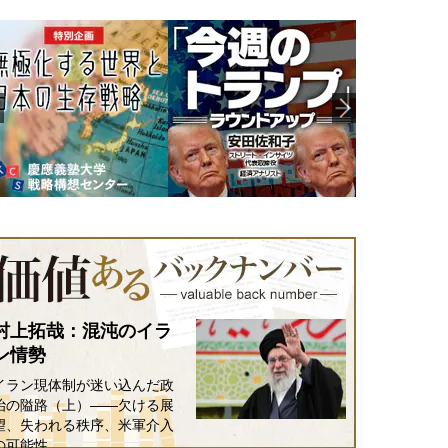
村上拓哉：混沌のイラ
ン情勢
イラン現体制が迷い込んだ政
治の隘路（上）――欠ける展
望、失われる秩序、米軍介入
の可能性