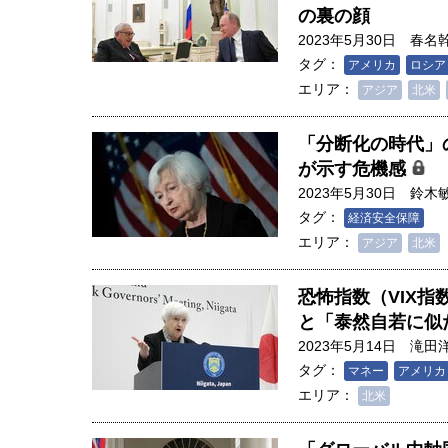
の裏の顔
2023年5月30日
春名
タグ：
アメリカ
ロシア
エリア：
アジア
北米
「分断化の時代」
が示す危機感
2023年5月30日
鈴木
タグ：
経済安全保障
エリア：
アジア
北米
恐怖指数（VIX
と「泰然自若に似
2023年5月14日
滝田
タグ：
マネー
アメリカ
エリア：
北米