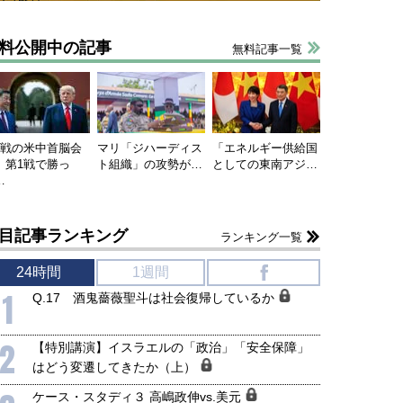
料公開中の記事
無料記事一覧
連戦の米中首脳会
マリ「ジハーディス
「エネルギー供給国
、第1戦で勝っ
ト組織」の攻勢が…
としての東南アジ…
…
目記事ランキング
ランキング一覧
24時間
1週間
f
1
Q.17 酒鬼薔薇聖斗は社会復帰しているか
2
【特別講演】イスラエルの「政治」「安全保障」
はどう変遷してきたか（上）
ケース・スタディ３ 高嶋政伸vs.美元