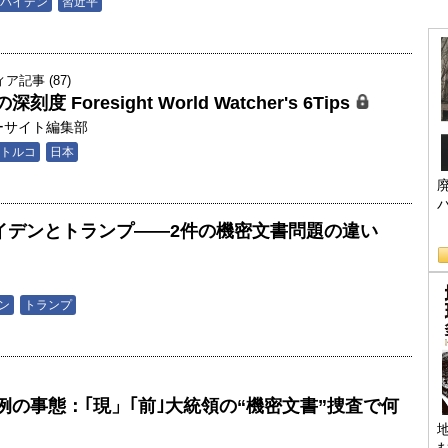
バイデン
習近平
記事 (87)
Foresight World Watcher's 6Tips
ーサイト編集部
トルコ
日本
r】 バイデンとトランプ――2件の機密文書問題の違い
ン
トランプ
の事態：｢現」｢前｣大統領の“機密文書”捜査で何