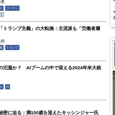
幹男
カ
プーチン
パ
「トランプ主義」の大転換：主流派も「労働者層
太郎
選
トランプ
氾濫か？ AIブームの中で迎える2024年米大統
胎動するゲームチェンジャー「南鳥島レ
カ
AI
か 核融
アアース泥」――日米欧豪による新たな
後の「世
サプライチェーン｜中村謙太郎・東京大
院新領域
学エネルギー・資源フロンティアセンタ
瑶子
ー長（4）｜ 関瑶子
秘密に迫る：満100歳を迎えたキッシンジャー氏