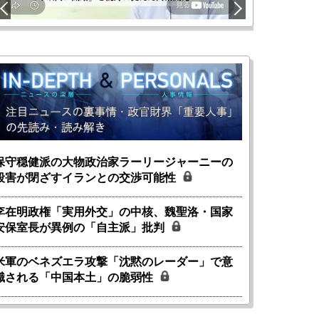
保守穏健派の大物政治家ラーリージャーニーの
殺害が閉ざすイランとの交渉可能性
李在明政権「実用外交」の中核、魏聖洛・国家
安保室長が異例の「自主派」批判
米軍のベネズエラ攻撃「沈黙のレーダー」で意
識される「中国本土」の脆弱性