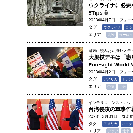
ウクライナに必要な「勝利
5Tips
2023年4月7日
フォー
タグ：
ウクライナ
ロシ
エリア：
北米
ヨーロッ
週末に読みたい海外メディア
大規模デモは「憲
Foresight World 
2023年4月2日
フォー
タグ：
アメリカ
トラン
エリア：
中東
北米
インテリジェンス・ナウ
台湾侵攻の軍事作
2023年3月31日
春名
タグ：
アメリカ
バイデ
エリア：
アジア
北米