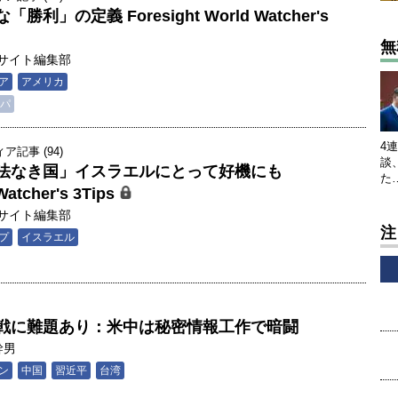
」の定義 Foresight World Watcher's
無
サイト編集部
ア
アメリカ
パ
4
記事 (94)
談
法なき国」イスラエルにとって好機にも
た
Watcher's 3Tips
サイト編集部
注
プ
イスラエル
戦に難題あり：米中は秘密情報工作で暗闘
幹男
ン
中国
習近平
台湾