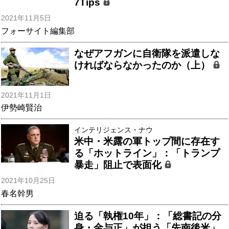
7Tips
2021年11月5日
フォーサイト編集部
なぜアフガンに自衛隊を派遣しな
ければならなかったのか（上）
2021年11月1日
伊勢崎賢治
インテリジェンス・ナウ
米中・米露の軍トップ間に存在す
る「ホットライン」：「トランプ
暴走」阻止で表面化
2021年10月25日
春名幹男
迫る「執権10年」：「総書記の分
身・金与正」が担う「先南後米」