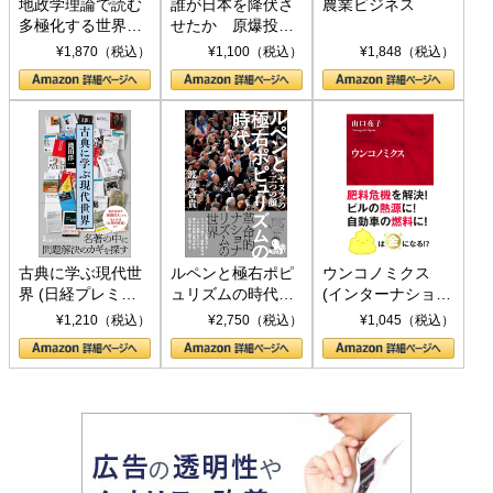
地政学理論で読む
誰が日本を降伏さ
農業ビジネス
多極化する世界：
せたか 原爆投
トランプとBRICS
下、ソ連参戦、そ
¥1,870（税込）
¥1,100（税込）
¥1,848（税込）
の挑戦
して聖断 (PHP新
書)
古典に学ぶ現代世
ルペンと極右ポピ
ウンコノミクス
界 (日経プレミア
ュリズムの時代：
(インターナショナ
シリーズ)
〈ヤヌス〉の二つ
ル新書)
¥1,210（税込）
¥2,750（税込）
¥1,045（税込）
の顔