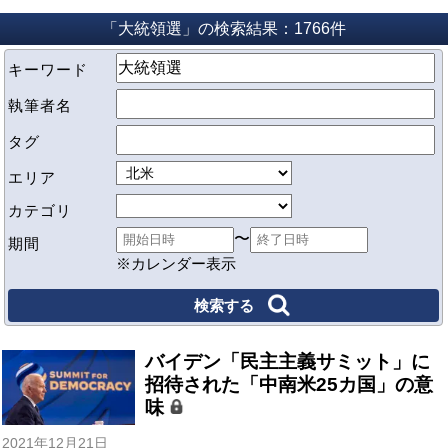
「大統領選」の検索結果：1766件
キーワード
執筆者名
タグ
エリア
カテゴリ
〜
期間
※カレンダー表示
バイデン「民主主義サミット」に
招待された「中南米25カ国」の意
味
2021年12月21日