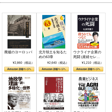
廃墟のヨーロッパ
北方領土を知るた
ウクライナ企業の
めの63章
死闘 (産経セレク
ト S 039)
¥2,860（税込）
¥2,640（税込）
¥1,210（税込）