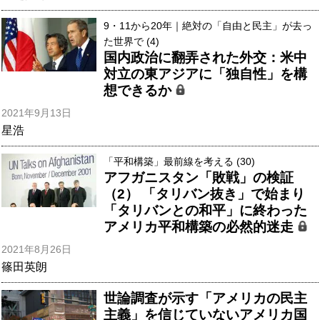
9・11から20年｜絶対の「自由と民主」が去っ
た世界で (4)
国内政治に翻弄された外交：米中
対立の東アジアに「独自性」を構
想できるか
2021年9月13日
星浩
「平和構築」最前線を考える (30)
アフガニスタン「敗戦」の検証
（2） 「タリバン抜き」で始まり
「タリバンとの和平」に終わった
アメリカ平和構築の必然的迷走
2021年8月26日
篠田英朗
世論調査が示す「アメリカの民主
主義」を信じていないアメリカ国