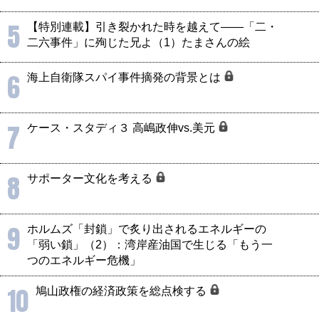
5
【特別連載】引き裂かれた時を越えて――「二・
二六事件」に殉じた兄よ（1）たまさんの絵
6
海上自衛隊スパイ事件摘発の背景とは
7
ケース・スタディ３ 高嶋政伸vs.美元
8
サポーター文化を考える
9
ホルムズ「封鎖」で炙り出されるエネルギーの
「弱い鎖」（2）：湾岸産油国で生じる「もう一
つのエネルギー危機」
10
鳩山政権の経済政策を総点検する