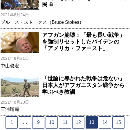
民
2021年8月24日
ブルース・ストークス（Bruce Stokes）
アフガン崩壊：「最も長い戦争」
を強制リセットしたバイデンの
「アメリカ・ファースト」
2021年8月21日
中山俊宏
「世論に導かれた戦争は危ない」
日本人がアフガニスタン戦争から
学ぶべき教訓
2021年8月20日
三浦瑠麗
1
…
9
10
11
12
13
14
15