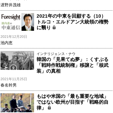
遅野井茂雄
2021年の中東を回顧する（10）
トルコ・エルドアン大統領の権勢
に翳り
2021年12月20日
池内恵
インテリジェンス・ナウ
韓国の「見果てぬ夢」：くすぶる
「戦時作戦統制権」移譲と「核武
装」の真相
2021年11月25日
春名幹男
もはや米国の「最も重要な地域」
ではない欧州が目指す「戦略的自
律」