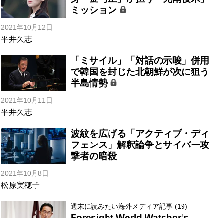
ミッション
2021年10月12日
平井久志
「ミサイル」「対話の示唆」併用
で韓国を封じた北朝鮮が次に狙う
半島情勢
2021年10月11日
平井久志
波紋を広げる「アクティブ・ディ
フェンス」解釈論争とサイバー攻
撃者の暗殺
2021年10月8日
松原実穂子
週末に読みたい海外メディア記事 (19)
Foresight World Watcher's