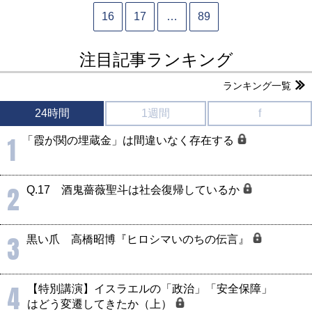
16
17
…
89
注目記事ランキング
ランキング一覧
24時間
1週間
f
1
「霞が関の埋蔵金」は間違いなく存在する
2
Q.17 酒鬼薔薇聖斗は社会復帰しているか
3
黒い爪 高橋昭博『ヒロシマいのちの伝言』
4
【特別講演】イスラエルの「政治」「安全保障」
はどう変遷してきたか（上）