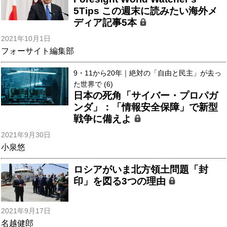
5Tips この週末に読みたい海外メ
ディア記事5本
2021年10月1日
フォーサイト編集部
9・11から20年｜絶対の「自由と民主」が去っ
た世界で (6)
日本の死角「サイバー・プロパガ
ンダ」：「情報安全保障」で新型
戦争に備えよ
2021年9月30日
小泉悠
ロシアがいま北方領土問題「封
印」を図る3つの理由
2021年9月17日
名越健郎