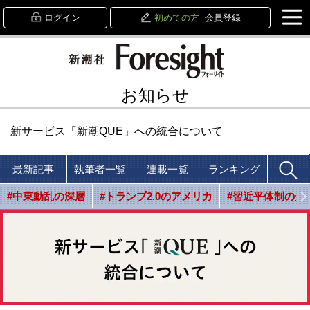
ログイン
初めての方
会員登録
お知らせ
新サービス「新潮QUE」への統合について
最新記事
執筆者一覧
連載一覧
ランキング
#中東動乱の深層
#トランプ2.0のアメリカ
#習近平体制の光