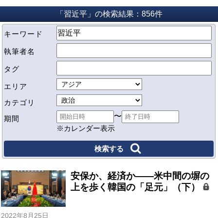
「習近平」の検索結果：856件
キーワード
執筆者名
タグ
エリア
カテゴリ
〜
期間
※カレンダー表示
安保か、経済か――米中間の塀の
上を歩く韓国の「足元」（下）
2022年8月25日