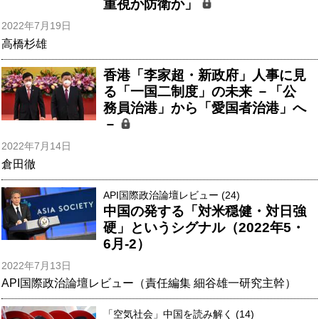
重視か防衛か」
2022年7月19日
高橋杉雄
香港「李家超・新政府」人事に見
る「一国二制度」の未来 －「公
務員治港」から「愛国者治港」へ
－
2022年7月14日
倉田徹
API国際政治論壇レビュー (24)
中国の発する「対米穏健・対日強
硬」というシグナル（2022年5・
6月-2）
2022年7月13日
API国際政治論壇レビュー（責任編集 細谷雄一研究主幹）
「空気社会」中国を読み解く (14)