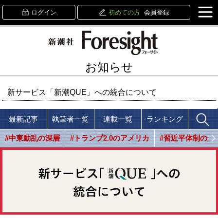
ログイン
初めての方
会員登録
お知らせ
新サービス「新潮QUE」への統合について
最新記事
執筆者一覧
連載一覧
ランキング
#中東動乱の深層
#トランプ2.0のアメリカ
#習近平体制の光