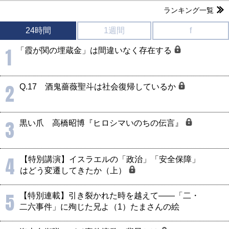
ランキング一覧
24時間
1週間
f
1
「霞が関の埋蔵金」は間違いなく存在する
2
Q.17 酒鬼薔薇聖斗は社会復帰しているか
3
黒い爪 高橋昭博『ヒロシマいのちの伝言』
4
【特別講演】イスラエルの「政治」「安全保障」
はどう変遷してきたか（上）
5
【特別連載】引き裂かれた時を越えて――「二・
二六事件」に殉じた兄よ（1）たまさんの絵