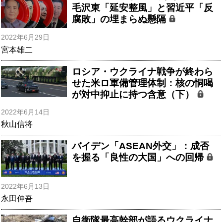
毛沢東「延安整風」と習近平「反
腐敗」の埋まらぬ懸隔
2022年6月29日
宮本雄二
ロシア・ウクライナ戦争が終わら
せた米ロ軍備管理体制：核の恫喝
が対中抑止に持つ含意（下）
2022年6月14日
秋山信将
バイデン「ASEAN外交」：成否
を握る「良性の大国」への回帰
2022年6月13日
永田伸吾
自衛隊最高幹部が語るウクライナ