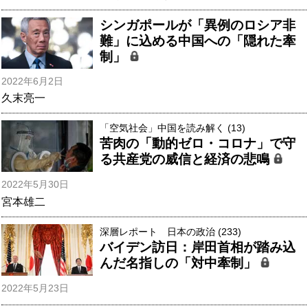
シンガポールが「異例のロシア非
難」に込める中国への「隠れた牽
制」
2022年6月2日
久末亮一
「空気社会」中国を読み解く (13)
苦肉の「動的ゼロ・コロナ」で守
る共産党の威信と経済の悲鳴
2022年5月30日
宮本雄二
深層レポート 日本の政治 (233)
バイデン訪日：岸田首相が踏み込
んだ名指しの「対中牽制」
2022年5月23日