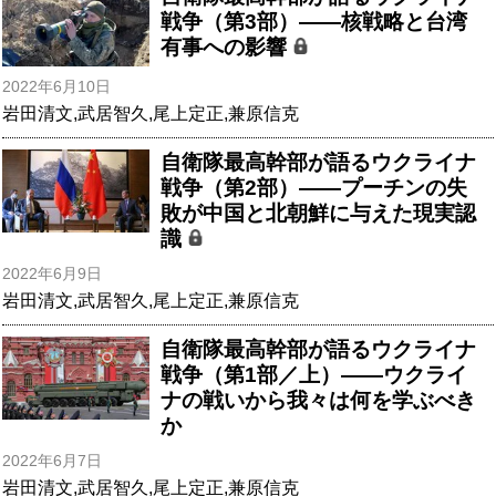
戦争（第3部）――核戦略と台湾
有事への影響
2022年6月10日
岩田清文
,
武居智久
,
尾上定正
,
兼原信克
自衛隊最高幹部が語るウクライナ
戦争（第2部）――プーチンの失
敗が中国と北朝鮮に与えた現実認
識
2022年6月9日
岩田清文
,
武居智久
,
尾上定正
,
兼原信克
自衛隊最高幹部が語るウクライナ
戦争（第1部／上）――ウクライ
ナの戦いから我々は何を学ぶべき
か
2022年6月7日
岩田清文
,
武居智久
,
尾上定正
,
兼原信克