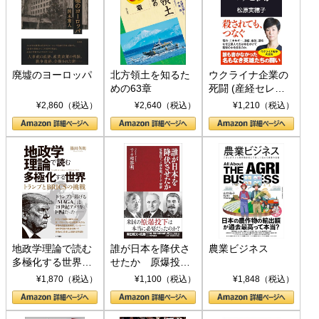
廃墟のヨーロッパ
北方領土を知るた
ウクライナ企業の
めの63章
死闘 (産経セレク
ト S 039)
¥2,860（税込）
¥2,640（税込）
¥1,210（税込）
地政学理論で読む
誰が日本を降伏さ
農業ビジネス
多極化する世界：
せたか 原爆投
トランプとBRICS
下、ソ連参戦、そ
¥1,870（税込）
¥1,100（税込）
¥1,848（税込）
の挑戦
して聖断 (PHP新
書)