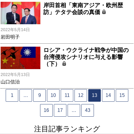
岸田首相「東南アジア・欧州歴
訪」テタテ会談の真価
2022年5月14日
岩田明子
ロシア・ウクライナ戦争が中国の
台湾侵攻シナリオに与える影響
（下）
2022年5月13日
山口信治
1
…
9
10
11
12
13
14
15
16
17
…
43
注目記事ランキング