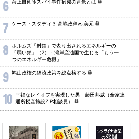
6
海上自衛隊スパイ事件摘発の背景とは
7
ケース・スタディ３ 高嶋政伸vs.美元
8
ホルムズ「封鎖」で炙り出されるエネルギーの
「弱い鎖」（2）：湾岸産油国で生じる「もう一
つのエネルギー危機」
9
鳩山政権の経済政策を総点検する
10
幸福なレイオフを実現した男 藤田邦威（全家連
通所授産施設ZIP相談員）