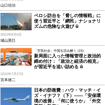
山口信治
ペロシ訪台を「脅しの情報戦」に
使う習近平と「網民」ナショナリ
ズムの危険な火遊び
2022年8月5日
城山英巳
「空気社会」中国を読み解く (15)
新局面に入った情報管理と政治的
締め付け：「政治と経済の相克」
が習近平を追い詰める
2022年7月27日
宮本雄二
日本の防衛費：ハウ・マッチ・イ
ズ・イナフ？（下）――「安保環
境の改善」「何に使うか」「外交