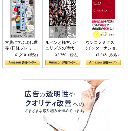
古典に学ぶ現代世
ルペンと極右ポピ
ウンコノミクス
界 (日経プレミア
ュリズムの時代：
(インターナショナ
シリーズ)
〈ヤヌス〉の二つ
ル新書)
¥1,210（税込）
¥2,750（税込）
¥1,045（税込）
の顔