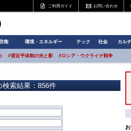
ご利用ガイド
お問い合わせ
ht フォーサイト
防衛
環境・エネルギー
テック
社会
カル
カ
#習近平体制の光と影
#ロシア・ウクライナ戦争
検索結果：856件
お