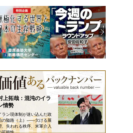
村上拓哉：混沌のイラ
ン情勢
イラン現体制が迷い込んだ政
治の隘路（上）――欠ける展
望、失われる秩序、米軍介入
の可能性