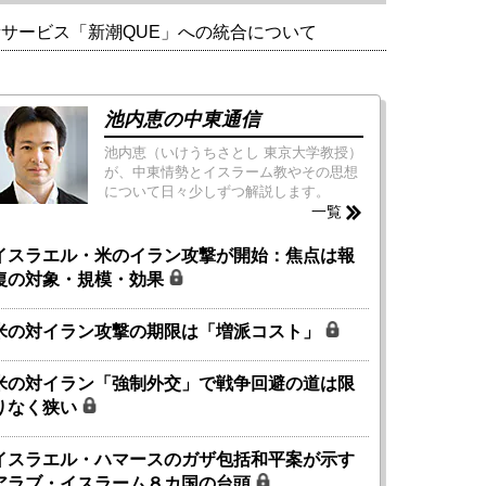
新サービス「新潮QUE」への統合について
池内恵の中東通信
池内恵（いけうちさとし 東京大学教授）
が、中東情勢とイスラーム教やその思想
について日々少しずつ解説します。
一覧
イスラエル・米のイラン攻撃が開始：焦点は報
復の対象・規模・効果
米の対イラン攻撃の期限は「増派コスト」
米の対イラン「強制外交」で戦争回避の道は限
りなく狭い
イスラエル・ハマースのガザ包括和平案が示す
アラブ・イスラーム８カ国の台頭