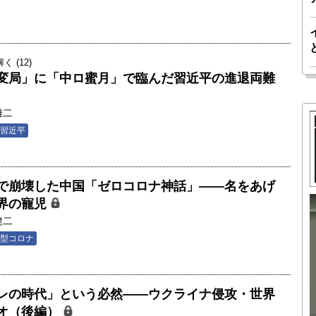
 (12)
変局」に「中ロ蜜月」で臨んだ習近平の進退両難
雄二
習近平
で崩壊した中国「ゼロコロナ神話」――名をあげ
界の寵児
健二
胎動するゲームチェンジャー「南鳥島レ
型コロナ
か 核融
アアース泥」――日米欧豪による新たな
後の「世
サプライチェーン｜中村謙太郎・東京大
院新領域
学エネルギー・資源フロンティアセンタ
レの時代」という必然――ウクライナ侵攻・世界
瑶子
ー長（4）｜ 関瑶子
オ（後編）