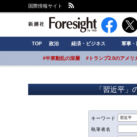
RSS
国際情報サイト
新潮社 Foresig
TOP
政治
経済・ビジネス
軍事・
#中東動乱の深層
#トランプ2.0のアメリ
「習近平」の
キーワード
執筆者名