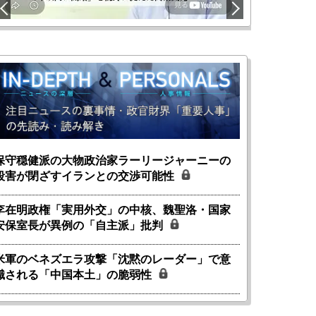
保守穏健派の大物政治家ラーリージャーニーの
殺害が閉ざすイランとの交渉可能性
李在明政権「実用外交」の中核、魏聖洛・国家
安保室長が異例の「自主派」批判
米軍のベネズエラ攻撃「沈黙のレーダー」で意
識される「中国本土」の脆弱性