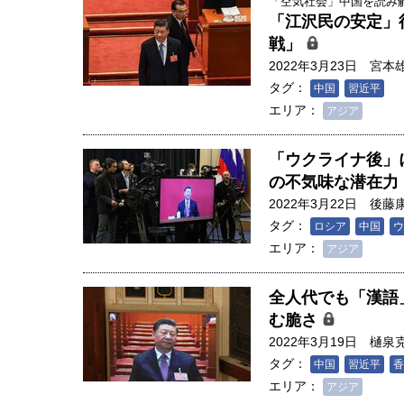
「空気社会」中国を読み解く
「江沢民の安定」
戦」
2022年3月23日
宮本
タグ：
中国
習近平
エリア：
アジア
「ウクライナ後」
の不気味な潜在力
2022年3月22日
後藤
タグ：
ロシア
中国
ウ
エリア：
アジア
全人代でも「漢語
む脆さ
2022年3月19日
樋泉
タグ：
中国
習近平
香
エリア：
アジア