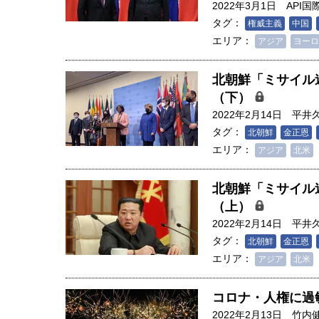
2022年3月1日
API
タグ：
権威主義
中国
エリア：
アジア
ヨーロ
北朝鮮「ミサイル
（下）
2022年2月14日
平井
タグ：
北朝鮮
金正恩
エリア：
アジア
北米
北朝鮮「ミサイル
（上）
2022年2月14日
平井
タグ：
北朝鮮
金正恩
エリア：
アジア
北米
コロナ・人権に過
2022年2月13日
竹内