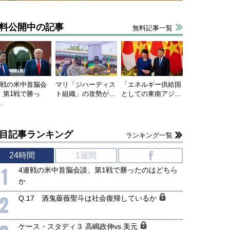
料公開中の記事
無料記事一覧
連戦の米中首脳会
マリ「ジハーディス
「エネルギー供給国
、第1戦で勝っ
ト組織」の攻勢が…
としての東南アジ…
…
目記事ランキング
ランキング一覧
24時間
1週間
f
1
4連戦の米中首脳会談、第1戦で勝ったのはどちら
か
2
Q.17 酒鬼薔薇聖斗は社会復帰しているか
ケース・スタディ３ 高嶋政伸vs.美元