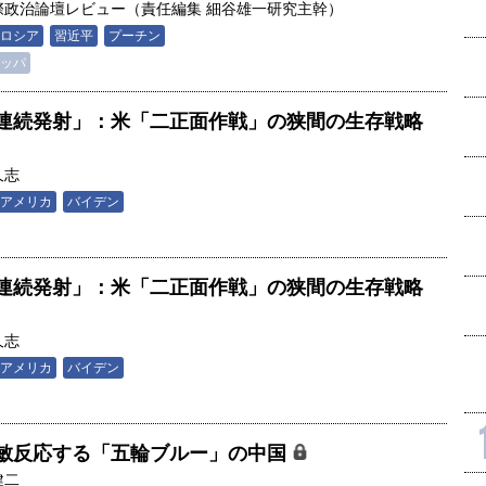
国際政治論壇レビュー（責任編集 細谷雄一研究主幹）
ロシア
習近平
プーチン
ッパ
連続発射」：米「二正面作戦」の狭間の生存戦略
久志
アメリカ
バイデン
連続発射」：米「二正面作戦」の狭間の生存戦略
久志
アメリカ
バイデン
敏反応する「五輪ブルー」の中国
健二