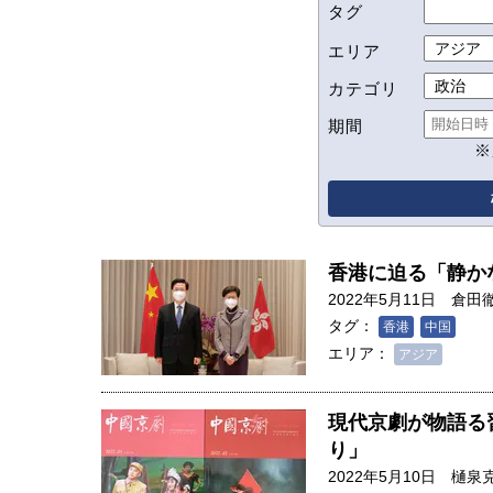
タグ
エリア
カテゴリ
期間
※
香港に迫る「静か
2022年5月11日
倉田
タグ：
香港
中国
エリア：
アジア
現代京劇が物語る
り」
2022年5月10日
樋泉