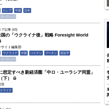
一
ロシア
中国
日本
ヨーロッパ
記事 (43)
の「ウクライナ後」戦略 Foresight World
ーサイト編集部
ウクライナ
中国
バイデン
プーチン
習近平
ヨーロッパ
に想定すべき新経済圏「中ロ・ユーラシア同盟」
（下）
康浩
クライナ