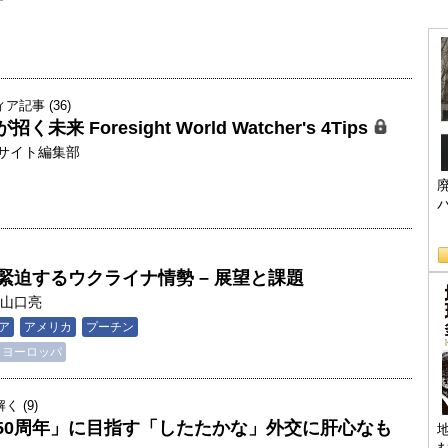
記事 (36)
来 Foresight World Watcher's 4Tips
サイト編集部
008 緊迫するウクライナ情勢 – 展望と課題
山口亮
ア
アメリカ
プーチン
ヨーロッパ
 (9)
50周年」に目指す「したたかな」外交に肝心なも