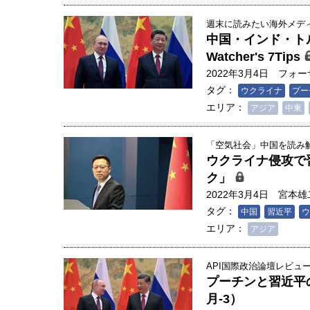
週末に読みたい海外メディア
中国・インド・トルコ
Watcher's 7Tips
2022年3月4日
フォー
タグ：
ウクライナ
プー
エリア：
アジア
中東
「空気社会」中国を読み解く
ウクライナ侵攻で
ク」
2022年3月4日
宮本雄
タグ：
中国
習近平
ウ
エリア：
アジア
API国際政治論壇レビュー (
プーチンと習近平の
月-3）