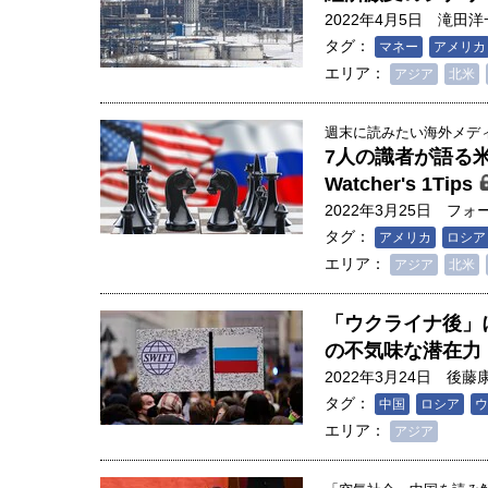
2022年4月5日
滝田洋
タグ：
マネー
アメリカ
エリア：
アジア
北米
週末に読みたい海外メディア
7人の識者が語る米国
Watcher's 1Tips
2022年3月25日
フォ
タグ：
アメリカ
ロシア
エリア：
アジア
北米
「ウクライナ後」
の不気味な潜在力
2022年3月24日
後藤
タグ：
中国
ロシア
ウ
エリア：
アジア