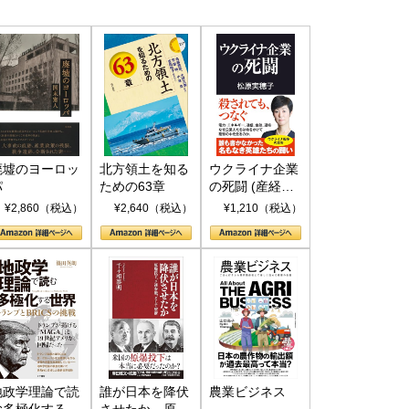
廃墟のヨーロッ
北方領土を知る
ウクライナ企業
パ
ための63章
の死闘 (産経セ
レクト S 039)
¥2,860（税込）
¥2,640（税込）
¥1,210（税込）
地政学理論で読
誰が日本を降伏
農業ビジネス
む多極化する世
させたか 原爆