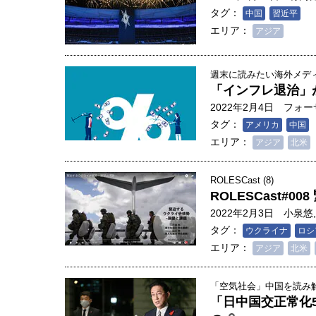
タグ：
中国
習近平
エリア：
アジア
週末に読みたい海外メディア
「インフレ退治」が招く未
2022年2月4日
フォー
タグ：
アメリカ
中国
エリア：
アジア
北米
ROLESCast (8)
ROLESCast#
2022年2月3日
小泉悠
,
タグ：
ウクライナ
ロシ
エリア：
アジア
北米
「空気社会」中国を読み解く
「日中国交正常化