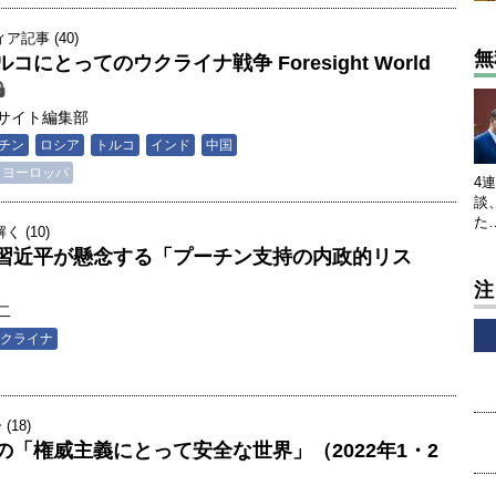
記事 (40)
無
にとってのウクライナ戦争 Foresight World
サイト編集部
チン
ロシア
トルコ
インド
中国
ヨーロッパ
4
談
た
 (10)
習近平が懸念する「プーチン支持の内政的リス
注
二
クライナ
18)
「権威主義にとって安全な世界」（2022年1・2