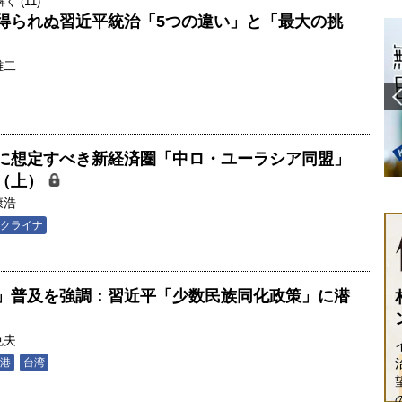
 (11)
得られぬ習近平統治「5つの違い」と「最大の挑
雄二
に想定すべき新経済圏「中ロ・ユーラシア同盟」
（上）
康浩
クライナ
」普及を強調：習近平「少数民族同化政策」に潜
克夫
港
台湾