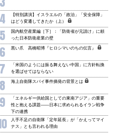
3
4
【特別講演】イスラエルの「政治」「安全保障」
はどう変遷してきたか（上）
5
国内航空産業編［下］：「防衛省が元請け」に頼
った日本防衛産業の壁
6
黒い爪 高橋昭博『ヒロシマいのちの伝言』
7
「米国のようには振る舞えない中国」に方針転換
を選ばせてはならない
8
海上自衛隊スパイ事件摘発の背景とは
9
「エネルギー供給国としての東南アジア」の重要
性と抱える課題――日本に求められるイラン戦争
下の連携
10
人手不足の自衛隊「定年延長」が「かえってマイ
ナス」とも言われる理由