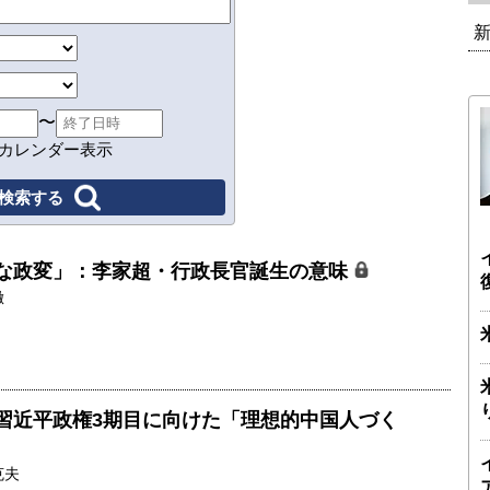
〜
カレンダー表示
な政変」：李家超・行政長官誕生の意味
徹
習近平政権3期目に向けた「理想的中国人づく
克夫