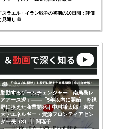
イスラエル・イラン戦争の初期の10日間：評価
と見通し
胎動するゲームチェンジャー「南鳥島レ
胎動するゲ
アアース泥」――「5年以内に開始」を視
アアース泥
野に捉えた商業開発｜中村謙太郎・東京
のか｜中村
大学エネルギー・資源フロンティアセン
ー・資源フ
ター長（3）｜ 関瑶子
関瑶子