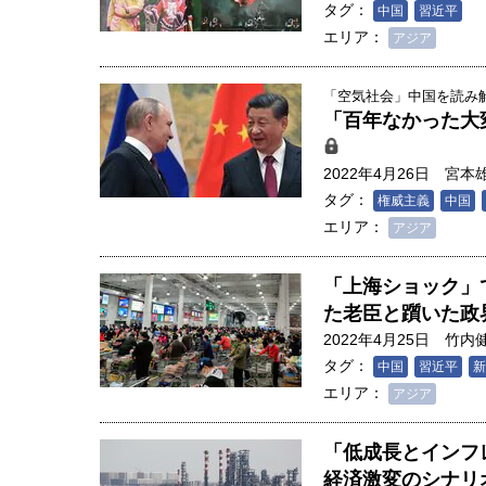
タグ：
中国
習近平
エリア：
アジア
「空気社会」中国を読み解く
「百年なかった大
2022年4月26日
宮本
タグ：
権威主義
中国
エリア：
アジア
「上海ショック」
た老臣と躓いた政
2022年4月25日
竹内
タグ：
中国
習近平
新
人は「地上の太陽」を手にする
エリア：
アジア
合発電の現在地――実現・普及
界像」｜江尻晶・東京大学大学
「低成長とインフ
創成科学研究科教授（4）｜ 関
経済激変のシナリ