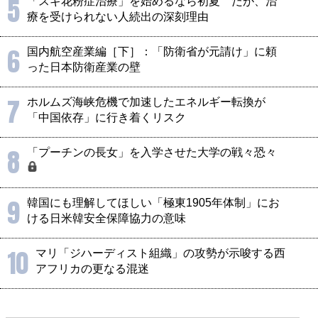
5
「スギ花粉症治療」を始めるなら初夏 だが、治
療を受けられない人続出の深刻理由
6
国内航空産業編［下］：「防衛省が元請け」に頼
った日本防衛産業の壁
7
ホルムズ海峡危機で加速したエネルギー転換が
「中国依存」に行き着くリスク
8
「プーチンの長女」を入学させた大学の戦々恐々
9
韓国にも理解してほしい「極東1905年体制」にお
ける日米韓安全保障協力の意味
10
マリ「ジハーディスト組織」の攻勢が示唆する西
アフリカの更なる混迷