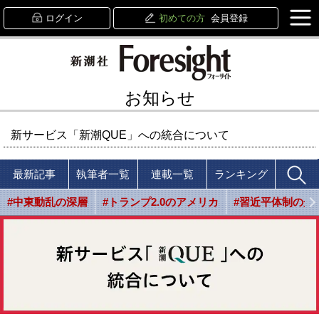
ログイン
初めての方
会員登録
お知らせ
新サービス「新潮QUE」への統合について
最新記事
執筆者一覧
連載一覧
ランキング
#中東動乱の深層
#トランプ2.0のアメリカ
#習近平体制の光