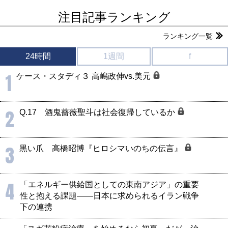
注目記事ランキング
ランキング一覧
24時間
1週間
f
1
ケース・スタディ３ 高嶋政伸vs.美元
2
Q.17 酒鬼薔薇聖斗は社会復帰しているか
3
黒い爪 高橋昭博『ヒロシマいのちの伝言』
4
「エネルギー供給国としての東南アジア」の重要
性と抱える課題――日本に求められるイラン戦争
下の連携