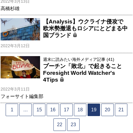
2022年3月13日
高橋杉雄
【Analysis】ウクライナ侵攻で
欧米勢撤退もロシアにとどまる中
国ブランド
2022年3月12日
週末に読みたい海外メディア記事 (41)
プーチン「敗北」で起きること
Foresight World Watcher's
4Tips
2022年3月11日
フォーサイト編集部
1
…
15
16
17
18
19
20
21
22
23