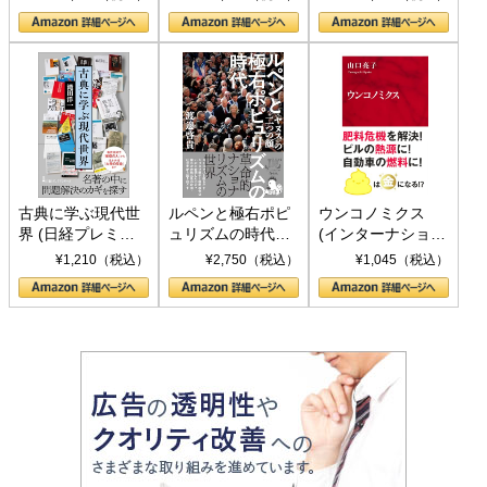
の挑戦
して聖断 (PHP新
書)
古典に学ぶ現代世
ルペンと極右ポピ
ウンコノミクス
界 (日経プレミア
ュリズムの時代：
(インターナショナ
シリーズ)
〈ヤヌス〉の二つ
ル新書)
¥1,210（税込）
¥2,750（税込）
¥1,045（税込）
の顔