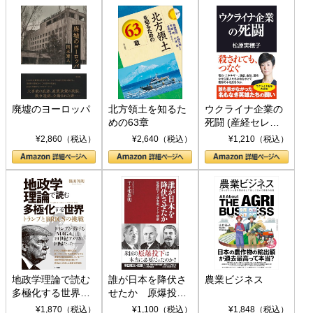
廃墟のヨーロッパ
北方領土を知るた
ウクライナ企業の
めの63章
死闘 (産経セレク
ト S 039)
¥2,860（税込）
¥2,640（税込）
¥1,210（税込）
地政学理論で読む
誰が日本を降伏さ
農業ビジネス
多極化する世界：
せたか 原爆投
トランプとBRICS
下、ソ連参戦、そ
¥1,870（税込）
¥1,100（税込）
¥1,848（税込）