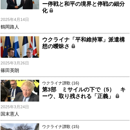
ー停戦と和平の境界と停戦の細分
化
2025年4月14日
鶴岡路人
ウクライナ「平和維持軍」派遣構
想の曖昧さ
2025年3月26日
篠田英朗
ウクライナ讃歌 (16)
第3部 ミサイルの下で（5） キ
ーウ、取り残される「正義」
2025年3月24日
国末憲人
ウクライナ讃歌 (15)