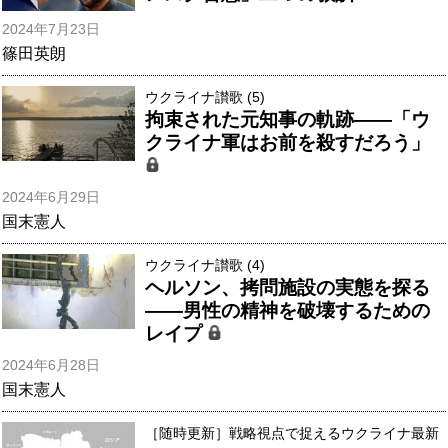
2024年7月23日
篠田英朗
ウクライナ讃歌 (5)
拘束された元知事の軌跡――「ウ
クライナ軍はお前を殺すだろう」
2024年6月29日
国末憲人
ウクライナ讃歌 (4)
ヘルソン、拷問施設の実態を探る
――男性の精神を破壊するための
レイプ
2024年6月28日
国末憲人
［随時更新］戦略視点で捉えるウクライナ最新