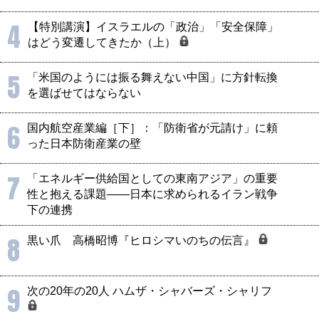
4
【特別講演】イスラエルの「政治」「安全保障」
はどう変遷してきたか（上）
5
「米国のようには振る舞えない中国」に方針転換
を選ばせてはならない
6
国内航空産業編［下］：「防衛省が元請け」に頼
った日本防衛産業の壁
7
「エネルギー供給国としての東南アジア」の重要
性と抱える課題――日本に求められるイラン戦争
下の連携
8
黒い爪 高橋昭博『ヒロシマいのちの伝言』
9
次の20年の20人 ハムザ・シャバーズ・シャリフ