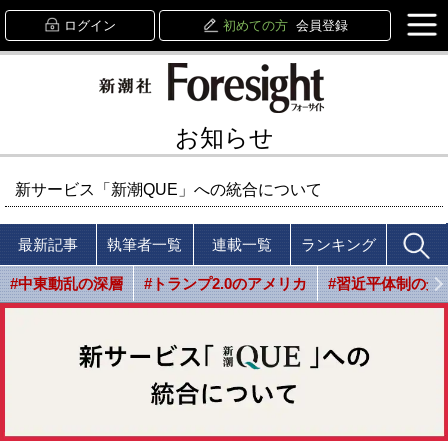
ログイン
初めての方
会員登録
お知らせ
新サービス「新潮QUE」への統合について
最新記事
執筆者一覧
連載一覧
ランキング
#中東動乱の深層
#トランプ2.0のアメリカ
#習近平体制の光