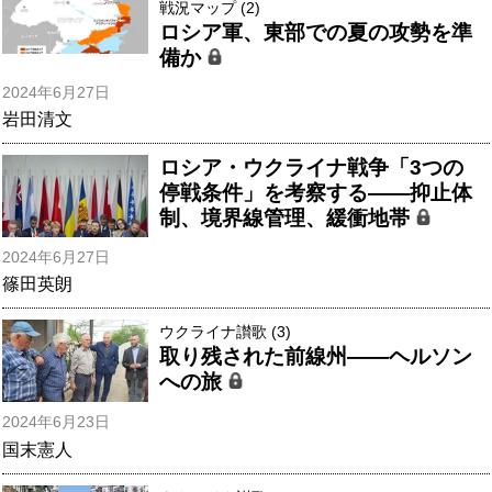
戦況マップ (2)
ロシア軍、東部での夏の攻勢を準
備か
2024年6月27日
岩田清文
ロシア・ウクライナ戦争「3つの
停戦条件」を考察する――抑止体
制、境界線管理、緩衝地帯
2024年6月27日
篠田英朗
ウクライナ讃歌 (3)
取り残された前線州――ヘルソン
への旅
2024年6月23日
国末憲人