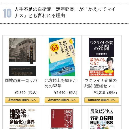
10
人手不足の自衛隊「定年延長」が「かえってマイ
ナス」とも言われる理由
廃墟のヨーロッパ
北方領土を知るた
ウクライナ企業の
めの63章
死闘 (産経セレク
ト S 039)
¥2,860（税込）
¥2,640（税込）
¥1,210（税込）