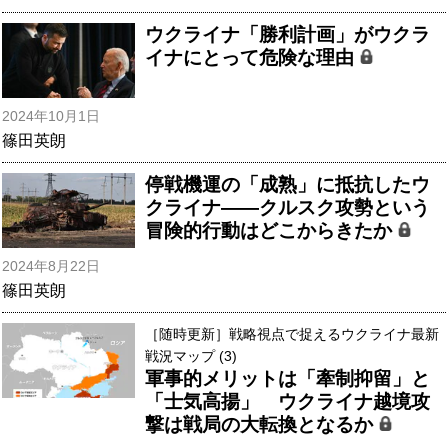
ウクライナ「勝利計画」がウクラ
イナにとって危険な理由
2024年10月1日
篠田英朗
停戦機運の「成熟」に抵抗したウ
クライナ――クルスク攻勢という
冒険的行動はどこからきたか
2024年8月22日
篠田英朗
［随時更新］戦略視点で捉えるウクライナ最新
戦況マップ (3)
軍事的メリットは「牽制抑留」と
「士気高揚」 ウクライナ越境攻
撃は戦局の大転換となるか