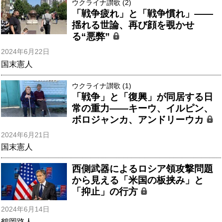
ウクライナ讃歌 (2)
「戦争疲れ」と「戦争慣れ」――
揺れる世論、再び顔を覗かせ
る“悪弊”
2024年6月22日
国末憲人
ウクライナ讃歌 (1)
「戦争」と「復興」が同居する日
常の重力――キーウ、イルピン、
ボロジャンカ、アンドリーウカ
2024年6月21日
国末憲人
西側武器によるロシア領攻撃問題
から見える「米国の板挟み」と
「抑止」の行方
2024年6月14日
鶴岡路人