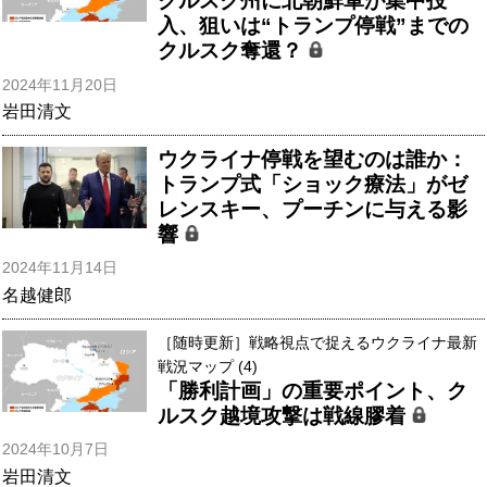
クルスク州に北朝鮮軍が集中投
入、狙いは“トランプ停戦”までの
クルスク奪還？
2024年11月20日
岩田清文
ウクライナ停戦を望むのは誰か：
トランプ式「ショック療法」がゼ
レンスキー、プーチンに与える影
響
2024年11月14日
名越健郎
［随時更新］戦略視点で捉えるウクライナ最新
戦況マップ (4)
「勝利計画」の重要ポイント、ク
ルスク越境攻撃は戦線膠着
2024年10月7日
岩田清文