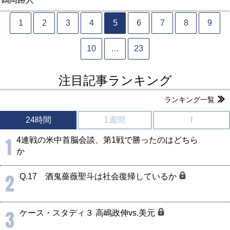
1
2
3
4
5
6
7
8
9
10
…
23
注目記事ランキング
ランキング一覧
24時間
1週間
f
1
4連戦の米中首脳会談、第1戦で勝ったのはどちら
か
2
Q.17 酒鬼薔薇聖斗は社会復帰しているか
3
ケース・スタディ３ 高嶋政伸vs.美元