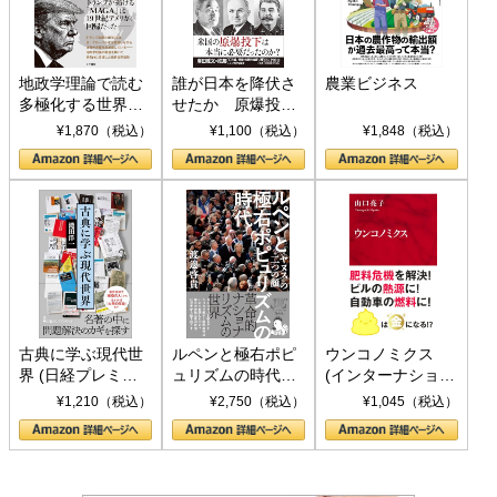
地政学理論で読む
誰が日本を降伏さ
農業ビジネス
多極化する世界：
せたか 原爆投
トランプとBRICS
下、ソ連参戦、そ
¥1,870（税込）
¥1,100（税込）
¥1,848（税込）
の挑戦
して聖断 (PHP新
書)
古典に学ぶ現代世
ルペンと極右ポピ
ウンコノミクス
界 (日経プレミア
ュリズムの時代：
(インターナショナ
シリーズ)
〈ヤヌス〉の二つ
ル新書)
¥1,210（税込）
¥2,750（税込）
¥1,045（税込）
の顔