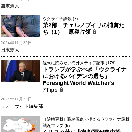
国末憲人
ウクライナ讃歌 (7)
第2部 チェルノブイリの捕虜た
ち（1） 原発占領
2024年11月29日
国末憲人
週末に読みたい海外メディア記事 (179)
トランプが学ぶべき「ウクライナ
におけるバイデンの過ち」
Foresight World Watcher's
7Tips
2024年11月23日
フォーサイト編集部
［随時更新］戦略視点で捉えるウクライナ最新
戦況マップ (5)