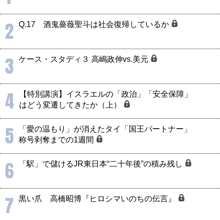
2
Q.17 酒鬼薔薇聖斗は社会復帰しているか
3
ケース・スタディ３ 高嶋政伸vs.美元
4
【特別講演】イスラエルの「政治」「安全保障」
はどう変遷してきたか（上）
5
「愛の温もり」が消えたタイ「国王パートナー」
称号剥奪までの1週間
6
「駅」で儲けるJR東日本“二十年後”の積み残し
7
黒い爪 高橋昭博『ヒロシマいのちの伝言』