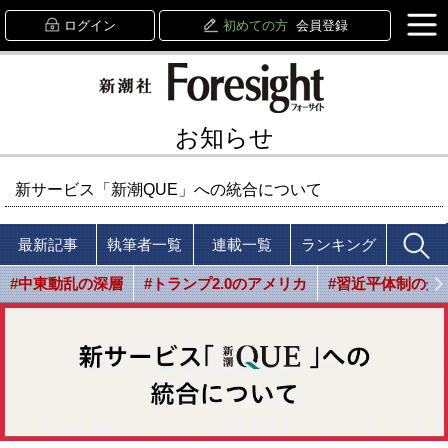
ログイン
初めての方
会員登録
お知らせ
新サービス「新潮QUE」への統合について
最新記事
執筆者一覧
連載一覧
ランキング
#中東動乱の深層
#トランプ2.0のアメリカ
#習近平体制の光