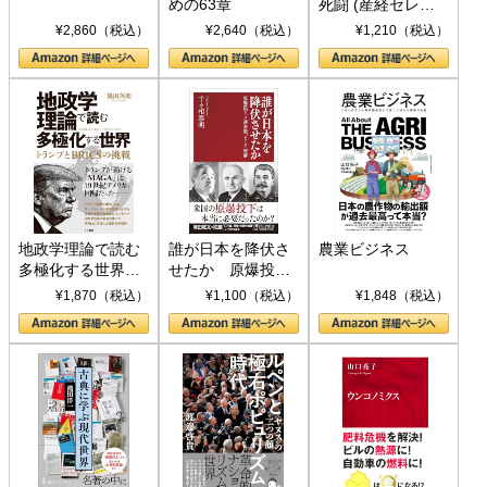
めの63章
死闘 (産経セレク
ト S 039)
¥2,860（税込）
¥2,640（税込）
¥1,210（税込）
地政学理論で読む
誰が日本を降伏さ
農業ビジネス
多極化する世界：
せたか 原爆投
トランプとBRICS
下、ソ連参戦、そ
¥1,870（税込）
¥1,100（税込）
¥1,848（税込）
の挑戦
して聖断 (PHP新
書)