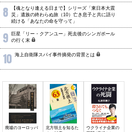
8
【魂となり逢える日まで】シリーズ「東日本大震
災」遺族の終わらぬ旅（10）亡き息子と共に語り
続ける「あなたの命を守って」
9
巨星「リー・クアンユー」死去後のシンガポール
の行く末
10
海上自衛隊スパイ事件摘発の背景とは
廃墟のヨーロッパ
北方領土を知るた
ウクライナ企業の