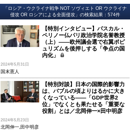
「ロシア・ウクライナ戦争 NOT ソヴィエト OR ウクライナ
侵攻 OR ロシアによる全面侵攻」の検索結果：574件
【特別インタビュー】パスカル・
ペリノー仏パリ政治学院名誉教授
（上）――欧州議会選で右翼ポピ
ュリズムを後押しする「争点の国
内化」
2024年5月31日
国末憲人
【特別対談】日本の国際的影響力
は、バブルの頃よりはるかに大き
くなっている――「GDP世界2
位」でなくとも果たせる「重要な
役割」とは／北岡伸一×田中明彦
2024年5月23日
北岡伸一
,
田中明彦