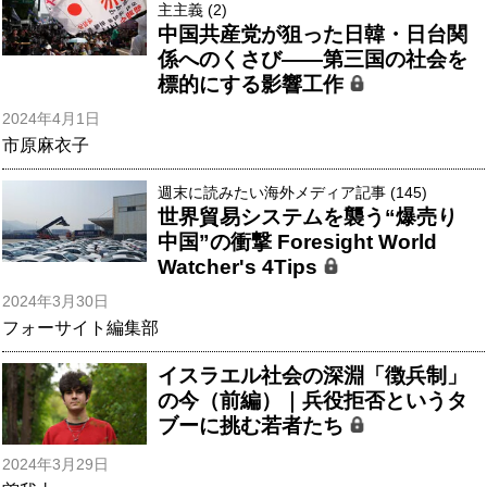
主主義 (2)
中国共産党が狙った日韓・日台関
係へのくさび――第三国の社会を
標的にする影響工作
2024年4月1日
市原麻衣子
週末に読みたい海外メディア記事 (145)
世界貿易システムを襲う“爆売り
中国”の衝撃 Foresight World
Watcher's 4Tips
2024年3月30日
フォーサイト編集部
イスラエル社会の深淵「徴兵制」
の今（前編）｜兵役拒否というタ
ブーに挑む若者たち
2024年3月29日