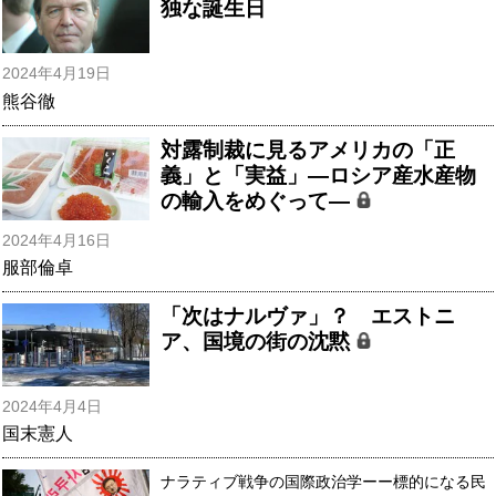
独な誕生日
2024年4月19日
熊谷徹
対露制裁に見るアメリカの「正
義」と「実益」―ロシア産水産物
の輸入をめぐって―
2024年4月16日
服部倫卓
「次はナルヴァ」？ エストニ
ア、国境の街の沈黙
2024年4月4日
国末憲人
ナラティブ戦争の国際政治学ーー標的になる民