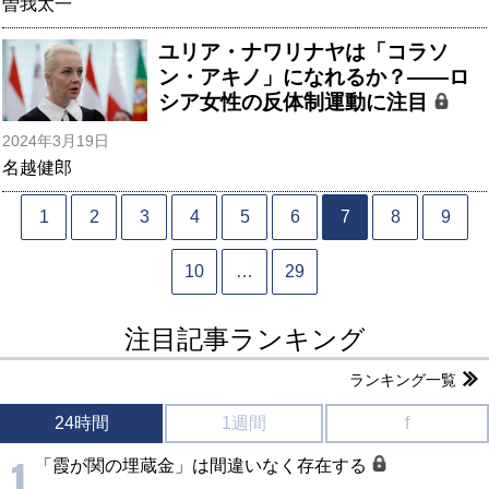
曽我太一
ユリア・ナワリナヤは「コラソ
ン・アキノ」になれるか？――ロ
シア女性の反体制運動に注目
2024年3月19日
名越健郎
1
2
3
4
5
6
7
8
9
10
…
29
注目記事ランキング
ランキング一覧
24時間
1週間
f
1
「霞が関の埋蔵金」は間違いなく存在する