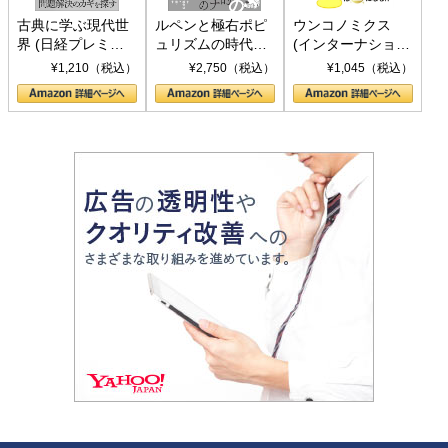
古典に学ぶ現代世
ルペンと極右ポピ
ウンコノミクス
界 (日経プレミア
ュリズムの時代：
(インターナショナ
シリーズ)
〈ヤヌス〉の二つ
ル新書)
¥1,210（税込）
¥2,750（税込）
¥1,045（税込）
の顔