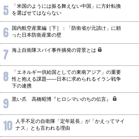
5
「米国のようには振る舞えない中国」に方針転換
を選ばせてはならない
6
国内航空産業編［下］：「防衛省が元請け」に頼
った日本防衛産業の壁
7
海上自衛隊スパイ事件摘発の背景とは
8
「エネルギー供給国としての東南アジア」の重要
性と抱える課題――日本に求められるイラン戦争
下の連携
9
黒い爪 高橋昭博『ヒロシマいのちの伝言』
10
人手不足の自衛隊「定年延長」が「かえってマイ
ナス」とも言われる理由