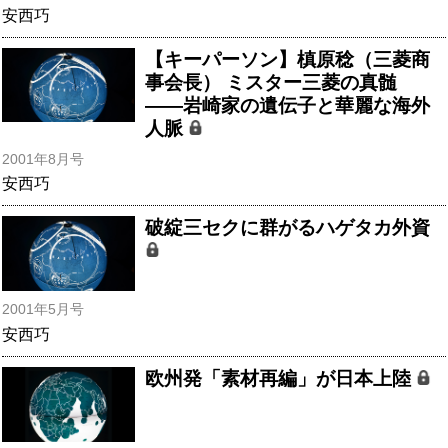
安西巧
【キーパーソン】槙原稔（三菱商
事会長） ミスター三菱の真髄
――岩崎家の遺伝子と華麗な海外
人脈
2001年8月号
安西巧
破綻三セクに群がるハゲタカ外資
2001年5月号
安西巧
欧州発「素材再編」が日本上陸