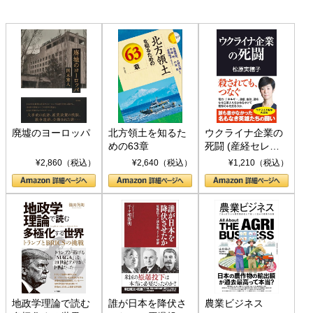
廃墟のヨーロッパ
北方領土を知るた
ウクライナ企業の
めの63章
死闘 (産経セレク
ト S 039)
¥2,860（税込）
¥2,640（税込）
¥1,210（税込）
地政学理論で読む
誰が日本を降伏さ
農業ビジネス