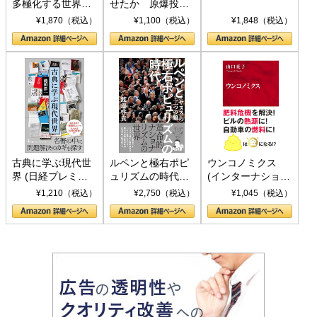
多極化する世界：
せたか 原爆投
トランプとBRICS
下、ソ連参戦、そ
¥1,870（税込）
¥1,100（税込）
¥1,848（税込）
の挑戦
して聖断 (PHP新
書)
古典に学ぶ現代世
ルペンと極右ポピ
ウンコノミクス
界 (日経プレミア
ュリズムの時代：
(インターナショナ
シリーズ)
〈ヤヌス〉の二つ
ル新書)
¥1,210（税込）
¥2,750（税込）
¥1,045（税込）
の顔