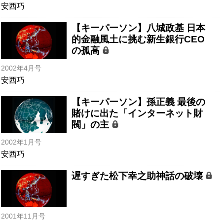
安西巧
【キーパーソン】八城政基 日本
的金融風土に挑む新生銀行CEO
の孤高
2002年4月号
安西巧
【キーパーソン】孫正義 最後の
賭けに出た「インターネット財
閥」の主
2002年1月号
安西巧
遅すぎた松下幸之助神話の破壊
2001年11月号