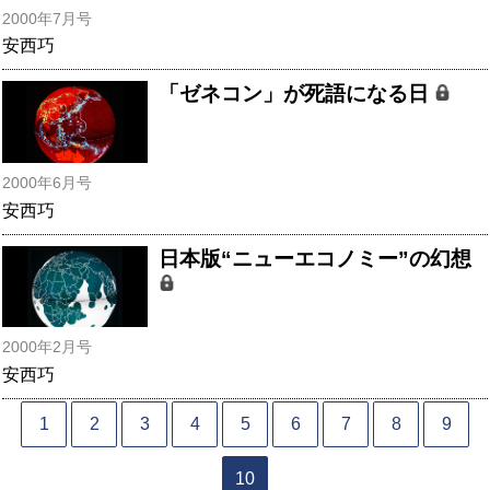
2000年7月号
安西巧
「ゼネコン」が死語になる日
2000年6月号
安西巧
日本版“ニューエコノミー”の幻想
2000年2月号
安西巧
1
2
3
4
5
6
7
8
9
10