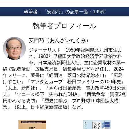
執筆者：「安西巧」の記事一覧：195件
執筆者プロフィール
安西巧（あんざいたくみ）
ジャーナリスト 1959年福岡県北九州市生ま
れ。1983年早稲田大学政治経済学部政治学科
卒、日本経済新聞社入社。主に企業取材の第一
線で記者活動。広島支局長、編集委員などを歴任し、2024
年フリーに。著書に『経団連 落日の財界総本山』『広島
はすごい』『マツダとカープ 松田ファミリーの100年史』
（以上、新潮社）、『さらば国策産業 電力改革450日の迷
走』『ソニー＆松下 失われたDNA』『西武争奪 資産2兆
円をめぐる攻防』『歴史に学ぶ プロ野球16球団拡大構
想』（以上、日本経済新聞出版）など。