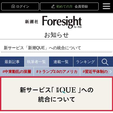
ログイン
初めての方
会員登録
お知らせ
新サービス「新潮QUE」への統合について
最新記事
執筆者一覧
連載一覧
ランキング
#中東動乱の深層
#トランプ2.0のアメリカ
#習近平体制の光