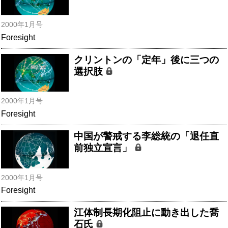
2000年1月号
Foresight
クリントンの「定年」後に三つの
選択肢
2000年1月号
Foresight
中国が警戒する李総統の「退任直
前独立宣言」
2000年1月号
Foresight
江体制長期化阻止に動き出した喬
石氏