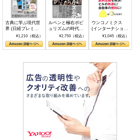
古典に学ぶ現代世
ルペンと極右ポピ
ウンコノミクス
界 (日経プレミア
ュリズムの時代：
(インターナショナ
シリーズ)
〈ヤヌス〉の二つ
ル新書)
¥1,210（税込）
¥2,750（税込）
¥1,045（税込）
の顔