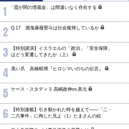
1
「霞が関の埋蔵金」は間違いなく存在する
2
Q.17 酒鬼薔薇聖斗は社会復帰しているか
3
【特別講演】イスラエルの「政治」「安全保障」
はどう変遷してきたか（上）
4
黒い爪 高橋昭博『ヒロシマいのちの伝言』
5
ケース・スタディ３ 高嶋政伸vs.美元
6
【特別連載】引き裂かれた時を越えて――「二・
二六事件」に殉じた兄よ（1）たまさんの絵