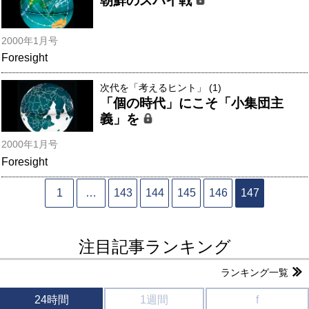
朝鮮のスパイ戦
2000年1月号
Foresight
次代を「考えるヒント」 (1)
「個の時代」にこそ「小集団主
義」を
2000年1月号
Foresight
1
…
143
144
145
146
147
注目記事ランキング
ランキング一覧
24時間
1週間
f