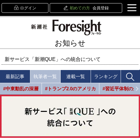
ログイン
初めての方
会員登録
お知らせ
新サービス「新潮QUE」への統合について
最新記事
執筆者一覧
連載一覧
ランキング
#中東動乱の深層
#トランプ2.0のアメリカ
#習近平体制の光