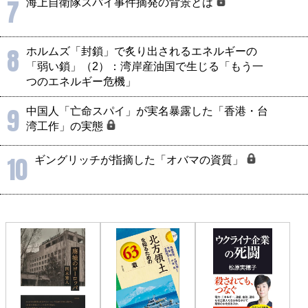
7
海上自衛隊スパイ事件摘発の背景とは
8
ホルムズ「封鎖」で炙り出されるエネルギーの
「弱い鎖」（2）：湾岸産油国で生じる「もう一
つのエネルギー危機」
9
中国人「亡命スパイ」が実名暴露した「香港・台
湾工作」の実態
10
ギングリッチが指摘した「オバマの資質」