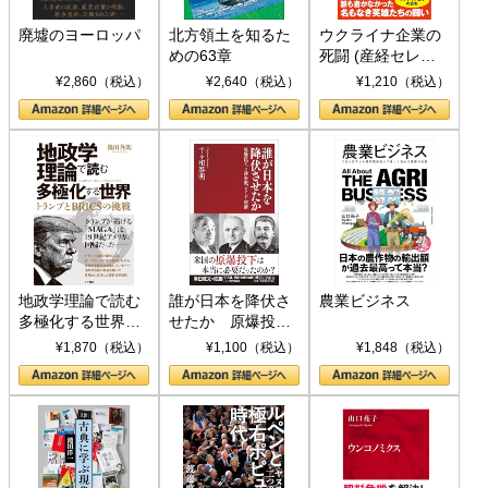
廃墟のヨーロッパ
北方領土を知るた
ウクライナ企業の
めの63章
死闘 (産経セレク
ト S 039)
¥2,860（税込）
¥2,640（税込）
¥1,210（税込）
地政学理論で読む
誰が日本を降伏さ
農業ビジネス
多極化する世界：
せたか 原爆投
トランプとBRICS
下、ソ連参戦、そ
¥1,870（税込）
¥1,100（税込）
¥1,848（税込）
の挑戦
して聖断 (PHP新
書)