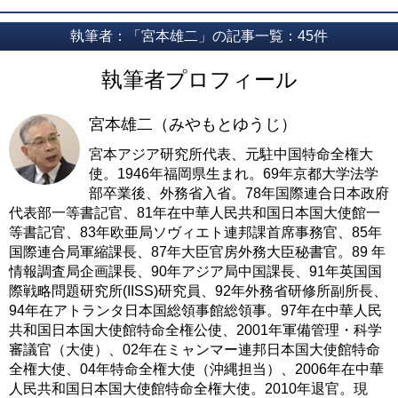
執筆者：「宮本雄二」の記事一覧：45件
執筆者プロフィール
宮本雄二（みやもとゆうじ）
宮本アジア研究所代表、元駐中国特命全権大
使。1946年福岡県生まれ。69年京都大学法学
部卒業後、外務省入省。78年国際連合日本政府
代表部一等書記官、81年在中華人民共和国日本国大使館一
等書記官、83年欧亜局ソヴィエト連邦課首席事務官、85年
国際連合局軍縮課長、87年大臣官房外務大臣秘書官。89 年
情報調査局企画課長、90年アジア局中国課長、91年英国国
際戦略問題研究所(IISS)研究員、92年外務省研修所副所長、
94年在アトランタ日本国総領事館総領事。97年在中華人民
共和国日本国大使館特命全権公使、2001年軍備管理・科学
審議官（大使）、02年在ミャンマー連邦日本国大使館特命
全権大使、04年特命全権大使（沖縄担当）、2006年在中華
人民共和国日本国大使館特命全権大使。2010年退官。現