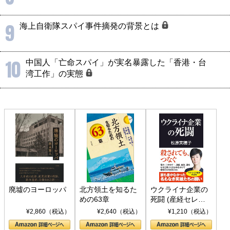
9
海上自衛隊スパイ事件摘発の背景とは
10
中国人「亡命スパイ」が実名暴露した「香港・台
湾工作」の実態
廃墟のヨーロッパ
北方領土を知るた
ウクライナ企業の
めの63章
死闘 (産経セレク
ト S 039)
¥2,860（税込）
¥2,640（税込）
¥1,210（税込）