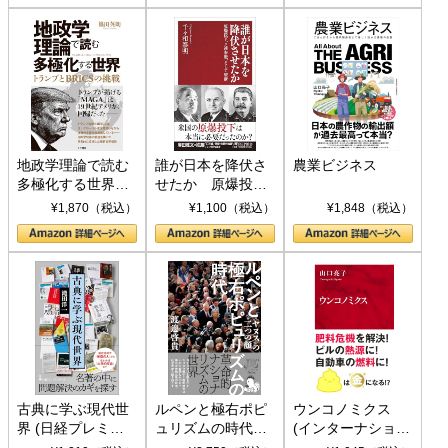
地政学理論で読む
誰が日本を降伏さ
農業ビジネス
多極化する世界：
せたか 原爆投
トランプとBRICS
下、ソ連参戦、そ
¥1,870（税込）
¥1,100（税込）
¥1,848（税込）
の挑戦
して聖断 (PHP新
書)
古典に学ぶ現代世
ルペンと極右ポピ
ウンコノミクス
界 (日経プレミア
ュリズムの時代：
(インターナショナ
シリーズ)
〈ヤヌス〉の二つ
ル新書)