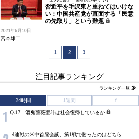
習近平を毛沢東と重ねてはいけな
い：中国共産党が直面する「民意
の先取り」という難題
2021年5月10日
宮本雄二
1
2
3
注目記事ランキング
ランキング一覧
24時間
1週間
f
1
Q.17 酒鬼薔薇聖斗は社会復帰しているか
2
4連戦の米中首脳会談、第1戦で勝ったのはどちら