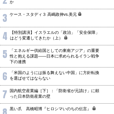
か
3
ケース・スタディ３ 高嶋政伸vs.美元
4
【特別講演】イスラエルの「政治」「安全保障」
はどう変遷してきたか（上）
5
「エネルギー供給国としての東南アジア」の重要
性と抱える課題――日本に求められるイラン戦争
下の連携
6
「米国のようには振る舞えない中国」に方針転換
を選ばせてはならない
7
国内航空産業編［下］：「防衛省が元請け」に頼
った日本防衛産業の壁
8
黒い爪 高橋昭博『ヒロシマいのちの伝言』