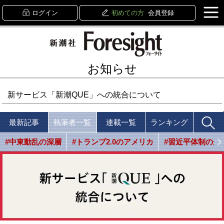
ログイン
初めての方
会員登録
お知らせ
新サービス「新潮QUE」への統合について
最新記事
執筆者一覧
連載一覧
ランキング
#中東動乱の深層
#トランプ2.0のアメリカ
#習近平体制の光