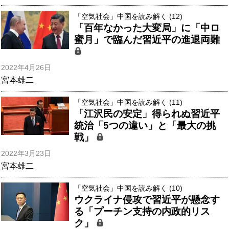
「空気社会」中国を読み解く (12)
「百年なかった大変局」に「中ロ
蜜月」で臨んだ習近平の進退両難
2022年4月26日
宮本雄二
「空気社会」中国を読み解く (11)
「江沢民の安定」得られぬ習近平
統治「5つの違い」と「最大の挑
戦」
2022年3月23日
宮本雄二
「空気社会」中国を読み解く (10)
ウクライナ侵攻で習近平が懸念す
る「プーチン支持の内政的リス
ク」