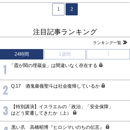
1
2
注目記事ランキング
ランキング一覧
24時間
1週間
f
1
「霞が関の埋蔵金」は間違いなく存在する
2
Q.17 酒鬼薔薇聖斗は社会復帰しているか
3
【特別講演】イスラエルの「政治」「安全保障」
はどう変遷してきたか（上）
黒い爪 高橋昭博『ヒロシマいのちの伝言』