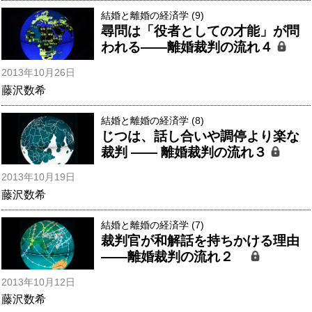
結婚と離婚の経済学 (9)
尋問は「役者としての才能」が問
われる――離婚裁判の流れ４
2013年10月26日
藤沢数希
結婚と離婚の経済学 (8)
じつは、話し合いや調停より楽な
裁判 ―― 離婚裁判の流れ３
2013年10月19日
藤沢数希
結婚と離婚の経済学 (7)
裁判官が和解話を持ちかける理由
――離婚裁判の流れ２
2013年10月12日
藤沢数希