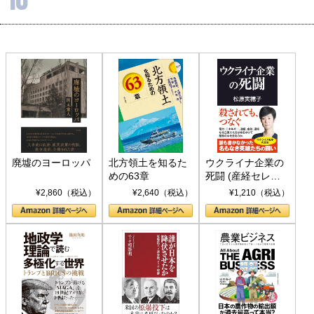
廃墟のヨーロッパ
北方領土を知るた
ウクライナ企業の
めの63章
死闘 (産経セレク
ト S 039)
¥2,860（税込）
¥2,640（税込）
¥1,210（税込）