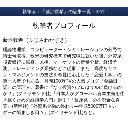
執筆者：「藤沢数希」の記事一覧：32件
執筆者プロフィール
藤沢数希（ふじさわかずき）
理論物理学、コンピューター・シミュレーションの分野で
博士号取得。欧米の研究機関で研究職に就いた後、外資系
投資銀行に転身。以後、マーケットの定量分析、経済予
測、トレーディング業務などに従事。また、高度なリス
ク・マネジメントの技法を恋愛に応用した『恋愛工学』の
第一人者でもある。月間100万PVの人気ブログ『金融日
記』の管理人。著書に『なぜ投資のプロはサルに負けるの
か？』(ダイヤモンド社)『日本人がグローバル資本主義を生
き抜くための経済学入門』(同)『「反原発」の不都合な真
実』(新潮社)『外資系金融の終わり―年収5000万円トレー
ダーの悩ましき日々』(ダイヤモンド社)など。