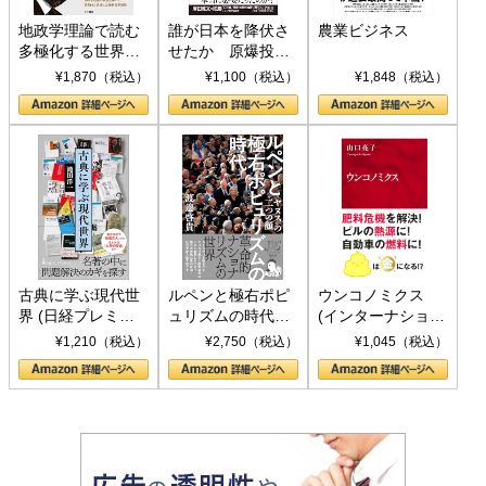
地政学理論で読む
誰が日本を降伏さ
農業ビジネス
多極化する世界：
せたか 原爆投
トランプとBRICS
下、ソ連参戦、そ
¥1,870（税込）
¥1,100（税込）
¥1,848（税込）
の挑戦
して聖断 (PHP新
書)
古典に学ぶ現代世
ルペンと極右ポピ
ウンコノミクス
界 (日経プレミア
ュリズムの時代：
(インターナショナ
シリーズ)
〈ヤヌス〉の二つ
ル新書)
¥1,210（税込）
¥2,750（税込）
¥1,045（税込）
の顔