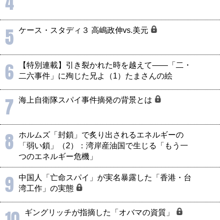
4
5
ケース・スタディ３ 高嶋政伸vs.美元
6
【特別連載】引き裂かれた時を越えて――「二・
二六事件」に殉じた兄よ（1）たまさんの絵
7
海上自衛隊スパイ事件摘発の背景とは
8
ホルムズ「封鎖」で炙り出されるエネルギーの
「弱い鎖」（2）：湾岸産油国で生じる「もう一
つのエネルギー危機」
9
中国人「亡命スパイ」が実名暴露した「香港・台
湾工作」の実態
10
ギングリッチが指摘した「オバマの資質」