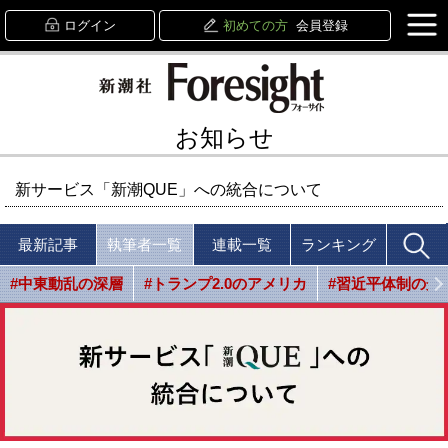
ログイン
初めての方
会員登録
お知らせ
新サービス「新潮QUE」への統合について
最新記事
執筆者一覧
連載一覧
ランキング
#中東動乱の深層
#トランプ2.0のアメリカ
#習近平体制の光