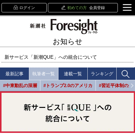
ログイン
初めての方
会員登録
お知らせ
新サービス「新潮QUE」への統合について
最新記事
執筆者一覧
連載一覧
ランキング
#中東動乱の深層
#トランプ2.0のアメリカ
#習近平体制の光