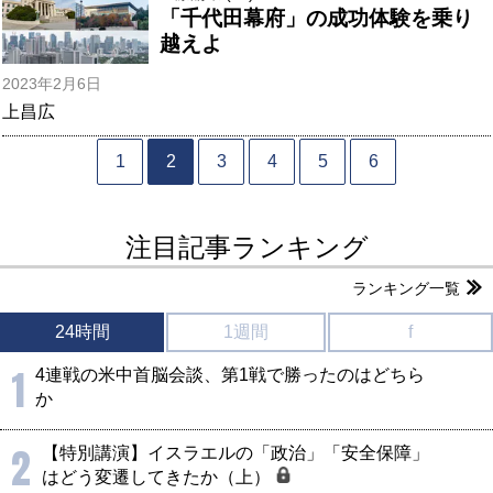
「千代田幕府」の成功体験を乗り
越えよ
2023年2月6日
上昌広
1
2
3
4
5
6
注目記事ランキング
ランキング一覧
24時間
1週間
f
1
4連戦の米中首脳会談、第1戦で勝ったのはどちら
か
2
【特別講演】イスラエルの「政治」「安全保障」
はどう変遷してきたか（上）