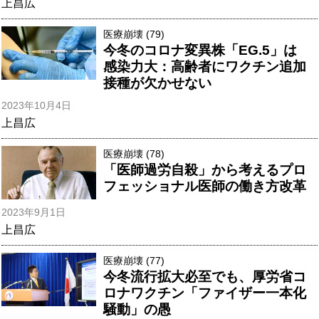
上昌広
医療崩壊 (79)
今冬のコロナ変異株「EG.5」は
感染力大：高齢者にワクチン追加
接種が欠かせない
2023年10月4日
上昌広
医療崩壊 (78)
「医師過労自殺」から考えるプロ
フェッショナル医師の働き方改革
2023年9月1日
上昌広
医療崩壊 (77)
今冬流行拡大必至でも、厚労省コ
ロナワクチン「ファイザー一本化
騒動」の愚