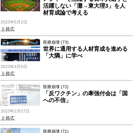
活躍しない「灘→東大理3」を人
材育成論で考える
2023年5月2日
上昌広
医療崩壊 (73)
世界に通用する人材育成を進める
「大隅」に学べ
2023年4月5日
上昌広
医療崩壊 (72)
「反ワクチン」の牽強付会は「国
への不信」
2023年2月27日
上昌広
医療崩壊 (71)