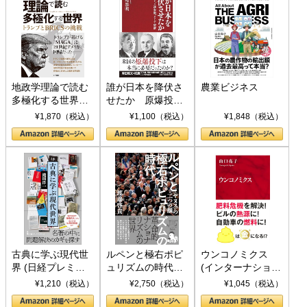
地政学理論で読む
誰が日本を降伏さ
農業ビジネス
多極化する世界：
せたか 原爆投
トランプとBRICS
下、ソ連参戦、そ
¥1,870（税込）
¥1,100（税込）
¥1,848（税込）
の挑戦
して聖断 (PHP新
書)
古典に学ぶ現代世
ルペンと極右ポピ
ウンコノミクス
界 (日経プレミア
ュリズムの時代：
(インターナショナ
シリーズ)
〈ヤヌス〉の二つ
ル新書)
¥1,210（税込）
¥2,750（税込）
¥1,045（税込）
の顔