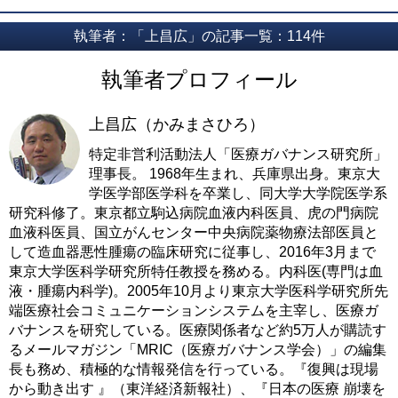
執筆者：「上昌広」の記事一覧：114件
執筆者プロフィール
上昌広（かみまさひろ）
特定非営利活動法人「医療ガバナンス研究所」
理事長。 1968年生まれ、兵庫県出身。東京大
学医学部医学科を卒業し、同大学大学院医学系
研究科修了。東京都立駒込病院血液内科医員、虎の門病院
血液科医員、国立がんセンター中央病院薬物療法部医員と
して造血器悪性腫瘍の臨床研究に従事し、2016年3月まで
東京大学医科学研究所特任教授を務める。内科医(専門は血
液・腫瘍内科学)。2005年10月より東京大学医科学研究所先
端医療社会コミュニケーションシステムを主宰し、医療ガ
バナンスを研究している。医療関係者など約5万人が購読す
るメールマガジン「MRIC（医療ガバナンス学会）」の編集
長も務め、積極的な情報発信を行っている。『復興は現場
から動き出す 』（東洋経済新報社）、『日本の医療 崩壊を