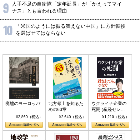
9
人手不足の自衛隊「定年延長」が「かえってマイ
ナス」とも言われる理由
10
「米国のようには振る舞えない中国」に方針転換
を選ばせてはならない
廃墟のヨーロッパ
北方領土を知るた
ウクライナ企業の
めの63章
死闘 (産経セレク
ト S 039)
¥2,860（税込）
¥2,640（税込）
¥1,210（税込）