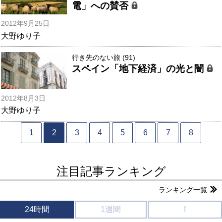
電」への賛否
2012年9月25日
大野ゆり子
行き先のない旅 (91)
スペイン「地下経済」の光と闇
2012年8月3日
大野ゆり子
1
2
3
4
5
6
7
8
注目記事ランキング
ランキング一覧
24時間
1週間
f