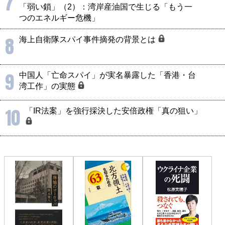
7
「弱い鎖」（2）：湾岸産油国で生じる「もう一
つのエネルギー危機」
8
海上自衛隊スパイ事件摘発の背景とは
9
中国人「亡命スパイ」が実名暴露した「香港・台
湾工作」の実態
10
「IR法案」を強行採決した安倍政権「真の狙い」