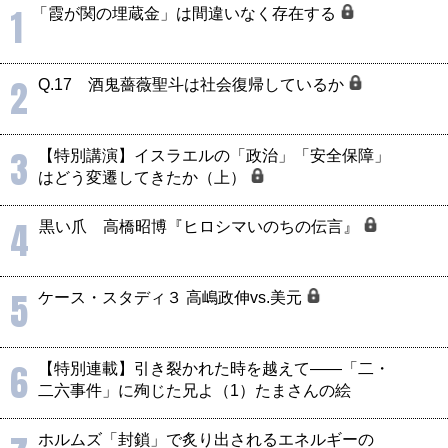
1
「霞が関の埋蔵金」は間違いなく存在する
2
Q.17 酒鬼薔薇聖斗は社会復帰しているか
3
【特別講演】イスラエルの「政治」「安全保障」
はどう変遷してきたか（上）
4
黒い爪 高橋昭博『ヒロシマいのちの伝言』
5
ケース・スタディ３ 高嶋政伸vs.美元
6
【特別連載】引き裂かれた時を越えて――「二・
二六事件」に殉じた兄よ（1）たまさんの絵
ホルムズ「封鎖」で炙り出されるエネルギーの