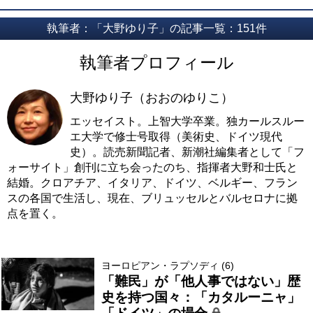
執筆者：「大野ゆり子」の記事一覧：151件
執筆者プロフィール
大野ゆり子（おおのゆりこ）
エッセイスト。上智大学卒業。独カールスルー
エ大学で修士号取得（美術史、ドイツ現代
史）。読売新聞記者、新潮社編集者として「フ
ォーサイト」創刊に立ち会ったのち、指揮者大野和士氏と
結婚。クロアチア、イタリア、ドイツ、ベルギー、フラン
スの各国で生活し、現在、ブリュッセルとバルセロナに拠
点を置く。
ヨーロピアン・ラプソディ (6)
「難民」が「他人事ではない」歴
史を持つ国々：「カタルーニャ」