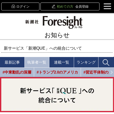
ログイン
初めての方
会員登録
お知らせ
新サービス「新潮QUE」への統合について
最新記事
執筆者一覧
連載一覧
ランキング
#中東動乱の深層
#トランプ2.0のアメリカ
#習近平体制の光