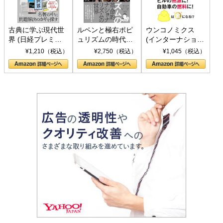
古典に学ぶ現代世
ルペンと極右ポピ
ウンコノミクス
界 (日経プレミア
ュリズムの時代：
(インターナショナ
シリーズ)
〈ヤヌス〉の二つ
ル新書)
¥1,210（税込）
¥2,750（税込）
¥1,045（税込）
の顔