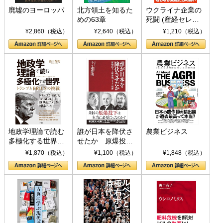
廃墟のヨーロッパ
北方領土を知るた
ウクライナ企業の
めの63章
死闘 (産経セレク
ト S 039)
¥2,860（税込）
¥2,640（税込）
¥1,210（税込）
地政学理論で読む
誰が日本を降伏さ
農業ビジネス
多極化する世界：
せたか 原爆投
トランプとBRICS
下、ソ連参戦、そ
¥1,870（税込）
¥1,100（税込）
¥1,848（税込）
の挑戦
して聖断 (PHP新
書)