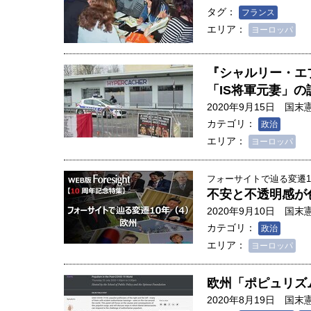
タグ：
フランス
エリア：
ヨーロッパ
『シャルリー・エ
「IS将軍元妻」
2020年9月15日
国末
カテゴリ：
政治
エリア：
ヨーロッパ
フォーサイトで辿る変遷10年
不安と不透明感が
2020年9月10日
国末
カテゴリ：
政治
エリア：
ヨーロッパ
欧州「ポピュリズ
2020年8月19日
国末