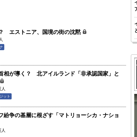
？ エストニア、国境の街の沈黙
人
ナ
首相が導く？ 北アイルランド「非承認国家」と
憲人
ジット
胎動するゲームチェンジャー「南鳥島レ
フ紛争の基層に根ざす「マトリョーシカ・ナショ
か 核融
アアース泥」――日米欧豪による新たな
後の「世
サプライチェーン｜中村謙太郎・東京大
憲人
院新領域
学エネルギー・資源フロンティアセンタ