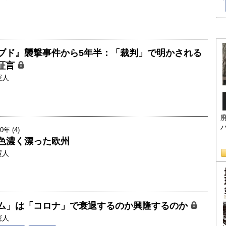
ブド』襲撃事件から5年半：「裁判」で明かされる
の証言
憲人
 (4)
色濃く漂った欧州
憲人
ム」は「コロナ」で衰退するのか興隆するのか
憲人