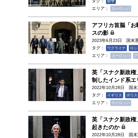
タグ：
紛争
創成科学研究科教授（4）｜ 関
エリア：
ヨーロッパ
アフリカ首脳「お
スの影
2023年6月23日
国末
タグ：
ウクライナ
ロシ
エリア：
ヨーロッパ
ア
英「スナク新政権
制したインド系エ
2022年10月28日
国末
タグ：
イギリス
ボリス
エリア：
ヨーロッパ
英「スナク新政権
起きたのか
2022年10月28日
国末