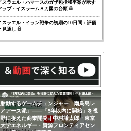
イスラエル・ハマースのガザ包括和平案が示す
アラブ・イスラーム８カ国の台頭
イスラエル・イラン戦争の初期の10日間：評価
と見通し
胎動するゲームチェンジャー「南鳥島レ
胎動するゲ
アアース泥」――「5年以内に開始」を視
アアース泥
野に捉えた商業開発｜中村謙太郎・東京
のか｜中村
大学エネルギー・資源フロンティアセン
ー・資源フ