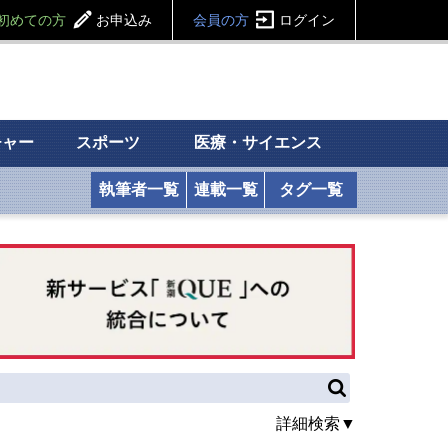
初めての方
お申込み
会員の方
ログイン
チャー
スポーツ
医療・サイエンス
執筆者一覧
連載一覧
タグ一覧
詳細検索▼