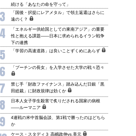
続ける「あなたの命を守って」
3
「国後・択捉にレアメタル」で領土返還はさらに
遠のく？
4
「エネルギー供給国としての東南アジア」の重要
性と抱える課題――日本に求められるイラン戦争
下の連携
5
「学習の高速道路」は良いことずくめにあらず
6
「プーチンの長女」を入学させた大学の戦々恐々
7
禁じ手「財政ファイナンス」踏み込んだ日銀「黒
田総裁」に財政規律は効くか
8
日本人女子学生殺害で炙りだされる国家の病根
――ルーマニア
9
4連戦の米中首脳会談、第1戦で勝ったのはどちら
か
ケース・スタディ３ 高嶋政伸vs.美元