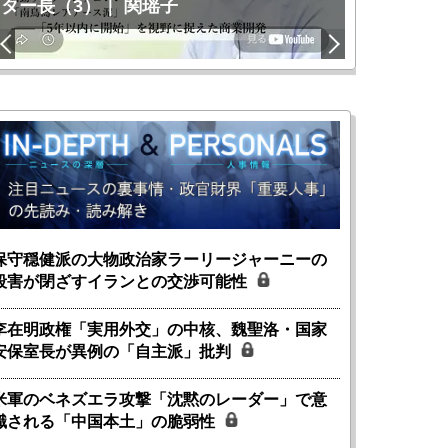
ター長（3）｜ 関瑶子
関瑶子
保守穏健派の大物政治家ラーリージャーニーの
殺害が閉ざすイランとの交渉可能性
李在明政権「実用外交」の中核、魏聖洛・国家
安保室長が異例の「自主派」批判
米軍のベネズエラ攻撃「沈黙のレーダー」で意
識される「中国本土」の脆弱性