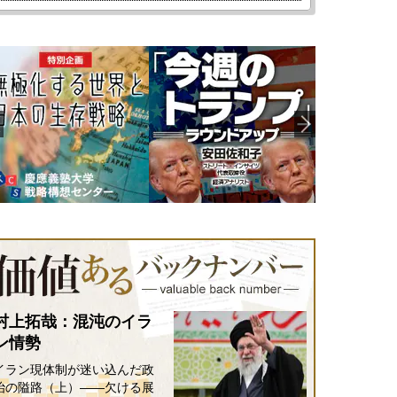
村上拓哉：混沌のイラ
ン情勢
イラン現体制が迷い込んだ政
治の隘路（上）――欠ける展