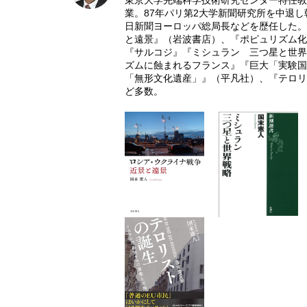
東京大学先端科学技術研究センター特任教授
業。87年パリ第2大学新聞研究所を中退し
日新聞ヨーロッパ総局長などを歴任した。
と遠景』（岩波書店）、『ポピュリズム化
『サルコジ』『ミシュラン 三つ星と世界
ズムに蝕まれるフランス』『巨大「実験国
「無形文化遺産」』（平凡社）、『テロリ
ど多数。