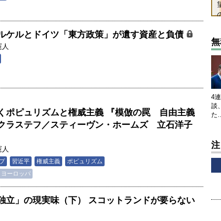
ルケルとドイツ「東方政策」が遺す資産と負債
無
憲人
4
談
くポピュリズムと権威主義 『模倣の罠 自由主義
た
クラステフ／スティーヴン・ホームズ 立石洋子
注
憲人
プ
習近平
権威主義
ポピュリズム
ヨーロッパ
独立」の現実味（下） スコットランドが要らない