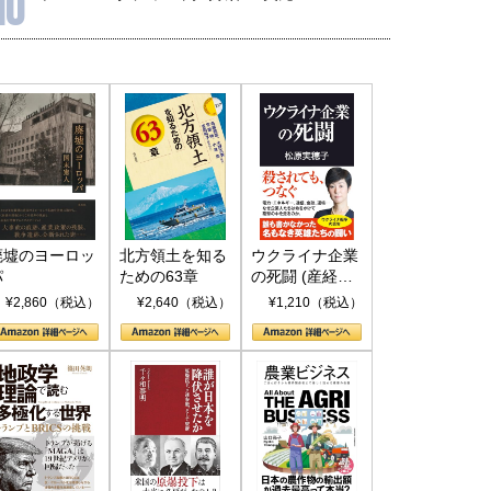
10
廃墟のヨーロッ
北方領土を知る
ウクライナ企業
パ
ための63章
の死闘 (産経セ
レクト S 039)
¥2,860（税込）
¥2,640（税込）
¥1,210（税込）