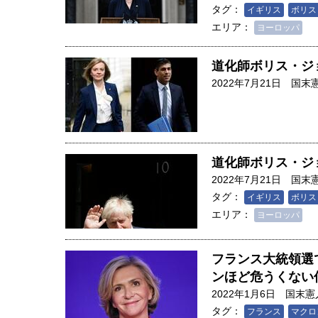
タグ：
イギリス
ボリス
エリア：
ヨーロッパ
道化師ボリス・ジ
2022年7月21日
国末
道化師ボリス・ジ
2022年7月21日
国末
タグ：
イギリス
ボリス
エリア：
ヨーロッパ
フランス大統領選
ンほど危うくない
2022年1月6日
国末憲
タグ：
フランス
マクロ