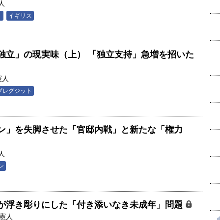
人
ト
イギリス
独立」の現実味（上） 「独立支持」急増を招いた
憲人
ブレグジット
ン」を失脚させた「官邸内戦」と新たな「権力
人
ン
が浮き彫りにした「付き添いなき未成年」問題
憲人