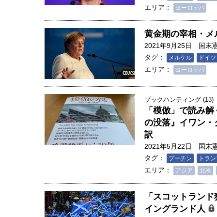
エリア：
ヨーロッパ
黄金期の宰相・メ
2021年9月25日
国末
タグ：
メルケル
ドイツ
エリア：
ヨーロッパ
ブックハンティング (13)
「模倣」で読み解
の没落』イワン・
訳
2021年5月22日
国末
タグ：
プーチン
トラン
エリア：
アジア
北米
「スコットランド
イングランド人