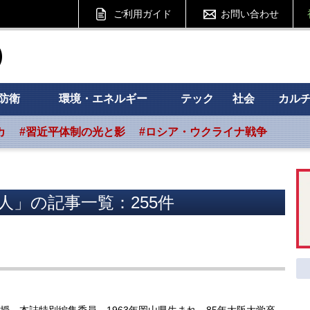
ご利用ガイド
お問い合わせ
ht フォーサイト
防衛
環境・エネルギー
テック
社会
カル
カ
#習近平体制の光と影
#ロシア・ウクライナ戦争
人」の記事一覧：255件