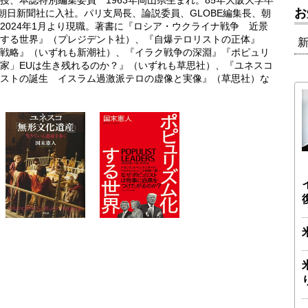
、本誌特別編集委員 1963年岡山県生まれ。85年大阪大学卒
お
朝日新聞社に入社。パリ支局長、論説委員、GLOBE編集長、朝
2024年1月より現職。著書に『ロシア・ウクライナ戦争 近景
する世界』（プレジデント社）、『自爆テロリストの正体』
戦略』（いずれも新潮社）、『イラク戦争の深淵』『ポピュリ
家」EUは生き残れるのか？』（いずれも草思社）、『ユネスコ
ストの誕生 イスラム過激派テロの虚像と実像』（草思社）な