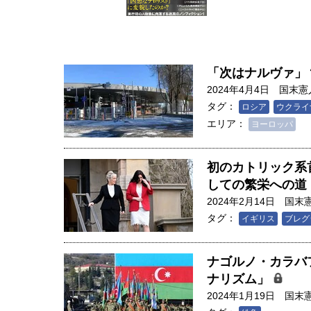
「次はナルヴァ」
2024年4月4日
国末憲
タグ：
ロシア
ウクライ
エリア：
ヨーロッパ
初のカトリック系
しての繁栄への道
2024年2月14日
国末
タグ：
イギリス
ブレグ
ナゴルノ・カラバ
人は「地上の太陽」を手にする
ナリズム」
合発電の現在地――実現・普及
2024年1月19日
国末
界像」｜江尻晶・東京大学大学