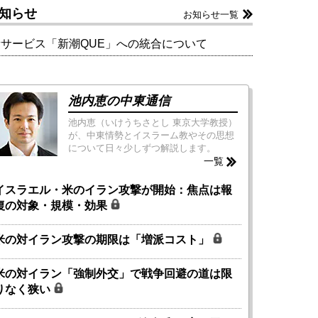
知らせ
お知らせ一覧
新サービス「新潮QUE」への統合について
池内恵の中東通信
池内恵（いけうちさとし 東京大学教授）
が、中東情勢とイスラーム教やその思想
について日々少しずつ解説します。
一覧
イスラエル・米のイラン攻撃が開始：焦点は報
復の対象・規模・効果
米の対イラン攻撃の期限は「増派コスト」
米の対イラン「強制外交」で戦争回避の道は限
りなく狭い