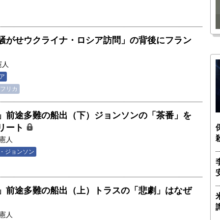
瑶子
ー長（4）｜ 関瑶子
騒がせウクライナ・ロシア訪問」の背後にフラン
憲人
ア
フリカ
」前途多難の船出（下）ジョンソンの「茶番」を
リート
憲人
・ジョンソン
」前途多難の船出（上）トラスの「悲劇」はなぜ
憲人