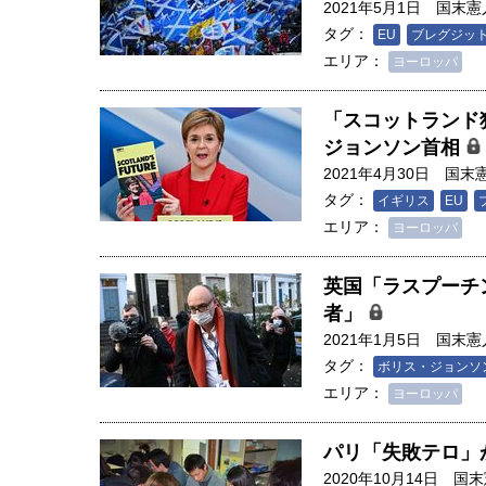
2021年5月1日
国末憲
タグ：
EU
ブレグジッ
エリア：
ヨーロッパ
「スコットランド
ジョンソン首相
2021年4月30日
国末
タグ：
イギリス
EU
エリア：
ヨーロッパ
英国「ラスプーチ
者」
2021年1月5日
国末憲
タグ：
ボリス・ジョンソ
エリア：
ヨーロッパ
パリ「失敗テロ」
2020年10月14日
国末