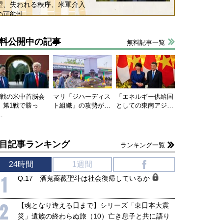
望、失われる秩序、米軍介入
の可能性
料公開中の記事
無料記事一覧
連戦の米中首脳会
マリ「ジハーディス
「エネルギー供給国
、第1戦で勝っ
ト組織」の攻勢が…
としての東南アジ…
…
目記事ランキング
ランキング一覧
24時間
1週間
f
1
Q.17 酒鬼薔薇聖斗は社会復帰しているか
2
【魂となり逢える日まで】シリーズ「東日本大震
災」遺族の終わらぬ旅（10）亡き息子と共に語り