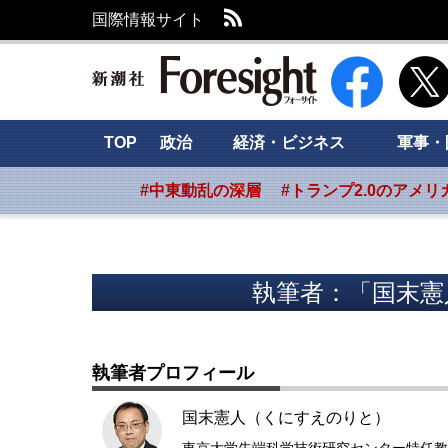
RSS
国際情報サイト
新潮社 Foresig
TOP
政治
経済・ビジネス
軍事・
#中東動乱の深層
#トランプ2.0のアメリ
執筆者：「国末憲
執筆者プロフィール
国末憲人（くにすえのりと）