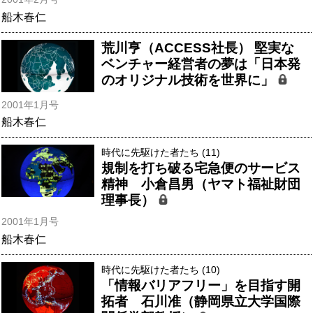
船木春仁
荒川亨（ACCESS社長） 堅実な
ベンチャー経営者の夢は「日本発
のオリジナル技術を世界に」
2001年1月号
船木春仁
時代に先駆けた者たち (11)
規制を打ち破る宅急便のサービス
精神 小倉昌男（ヤマト福祉財団
理事長）
2001年1月号
船木春仁
時代に先駆けた者たち (10)
「情報バリアフリー」を目指す開
拓者 石川准（静岡県立大学国際