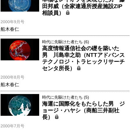
田邦威（全家連通所授産施設ZIP
相談員）
2000年9月号
船木春仁
時代に先駆けた者たち (6)
高度情報通信社会の礎を築いた
男 川島幸之助（NTTアドバンス
テクノロジ・トラヒックリサーチ
センタ所長）
2000年8月号
船木春仁
時代に先駆けた者たち (5)
海運に国際化をもたらした男 ジ
ョージ・ハヤシ（商船三井副社
長）
2000年7月号