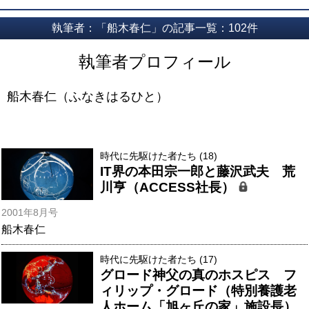
執筆者：「船木春仁」の記事一覧：102件
執筆者プロフィール
船木春仁（ふなきはるひと）
時代に先駆けた者たち (18)
IT界の本田宗一郎と藤沢武夫 荒
川亨（ACCESS社長）
2001年8月号
船木春仁
時代に先駆けた者たち (17)
グロード神父の真のホスピス フ
ィリップ・グロード（特別養護老
人ホーム「旭ヶ丘の家」施設長）