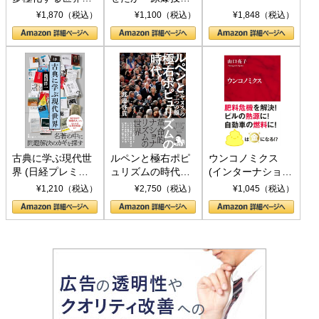
トランプとBRICS
下、ソ連参戦、そ
¥1,870（税込）
¥1,100（税込）
¥1,848（税込）
の挑戦
して聖断 (PHP新
書)
古典に学ぶ現代世
ルペンと極右ポピ
ウンコノミクス
界 (日経プレミア
ュリズムの時代：
(インターナショナ
シリーズ)
〈ヤヌス〉の二つ
ル新書)
¥1,210（税込）
¥2,750（税込）
¥1,045（税込）
の顔