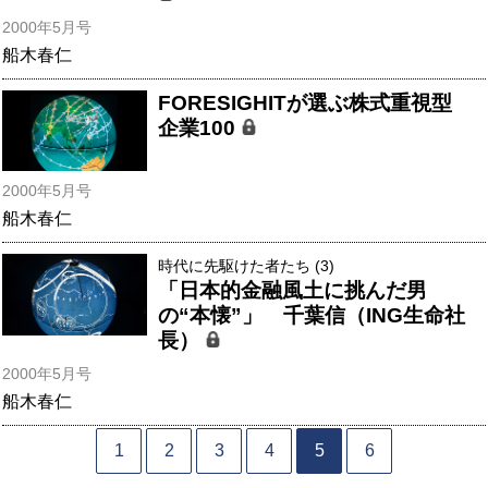
2000年5月号
船木春仁
FORESIGHITが選ぶ株式重視型
企業100
2000年5月号
船木春仁
時代に先駆けた者たち (3)
「日本的金融風土に挑んだ男
の“本懐”」 千葉信（ING生命社
長）
2000年5月号
船木春仁
1
2
3
4
5
6