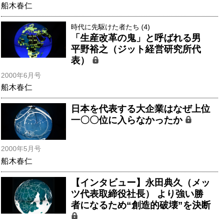
船木春仁
時代に先駆けた者たち (4)
「生産改革の鬼」と呼ばれる男
平野裕之（ジット経営研究所代
表）
2000年6月号
船木春仁
日本を代表する大企業はなぜ上位
一〇〇位に入らなかったか
2000年5月号
船木春仁
【インタビュー】永田典久（メッ
ツ代表取締役社長） より強い勝
者になるため“創造的破壊”を決断