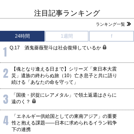
注目記事ランキング
ランキング一覧
24時間
1週間
f
1
Q.17 酒鬼薔薇聖斗は社会復帰しているか
2
【魂となり逢える日まで】シリーズ「東日本大震
災」遺族の終わらぬ旅（10）亡き息子と共に語り
続ける「あなたの命を守って」
3
「国後・択捉にレアメタル」で領土返還はさらに
遠のく？
4
「エネルギー供給国としての東南アジア」の重要
性と抱える課題――日本に求められるイラン戦争
下の連携