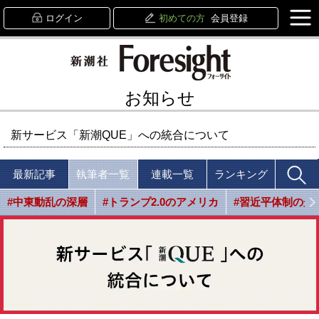
ログイン
初めての方
会員登録
お知らせ
新サービス「新潮QUE」への統合について
最新記事
執筆者一覧
連載一覧
ランキング
#中東動乱の深層
#トランプ2.0のアメリカ
#習近平体制の光