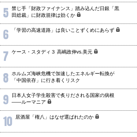
5
禁じ手「財政ファイナンス」踏み込んだ日銀「黒
田総裁」に財政規律は効くか
6
「学習の高速道路」は良いことずくめにあらず
7
ケース・スタディ３ 高嶋政伸vs.美元
8
ホルムズ海峡危機で加速したエネルギー転換が
「中国依存」に行き着くリスク
9
日本人女子学生殺害で炙りだされる国家の病根
――ルーマニア
10
居酒屋「権八」はなぜ選ばれたのか