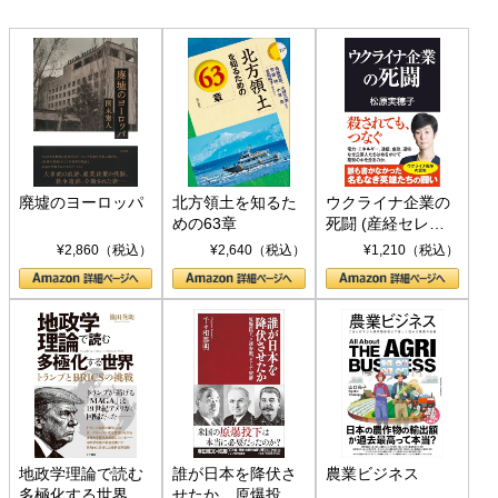
廃墟のヨーロッパ
北方領土を知るた
ウクライナ企業の
めの63章
死闘 (産経セレク
ト S 039)
¥2,860（税込）
¥2,640（税込）
¥1,210（税込）
地政学理論で読む
誰が日本を降伏さ
農業ビジネス
多極化する世界：
せたか 原爆投