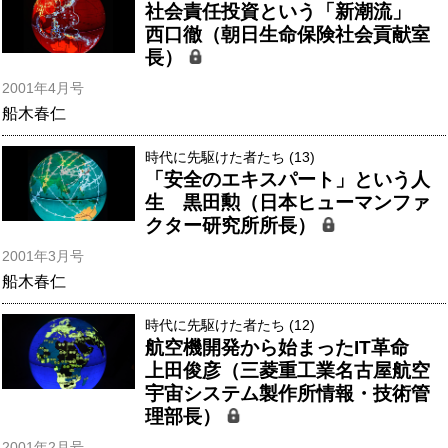
社会責任投資という「新潮流」
西口徹（朝日生命保険社会貢献室
長）
2001年4月号
船木春仁
時代に先駆けた者たち (13)
「安全のエキスパート」という人
生 黒田勲（日本ヒューマンファ
クター研究所所長）
2001年3月号
船木春仁
時代に先駆けた者たち (12)
航空機開発から始まったIT革命
上田俊彦（三菱重工業名古屋航空
宇宙システム製作所情報・技術管
理部長）
2001年2月号