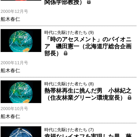
関係学部教授）
2000年12月号
船木春仁
時代に先駆けた者たち (9)
「時のアセスメント」のパイオニ
ア 磯田憲一（北海道庁総合企画
部長）
2000年11月号
船木春仁
時代に先駆けた者たち (8)
熱帯林再生に挑んだ男 小林紀之
（住友林業グリーン環境室長）
2000年10月号
船木春仁
時代に先駆けた者たち (7)
幸福なレイオフを実現した男 藤