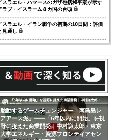
イスラエル・ハマースのガザ包括和平案が示す
アラブ・イスラーム８カ国の台頭
イスラエル・イラン戦争の初期の10日間：評価
と見通し
胎動するゲームチェンジャー「南鳥島レ
胎動するゲ
アアース泥」――「5年以内に開始」を視
アアース泥
野に捉えた商業開発｜中村謙太郎・東京
のか｜中村
大学エネルギー・資源フロンティアセン
ー・資源フ