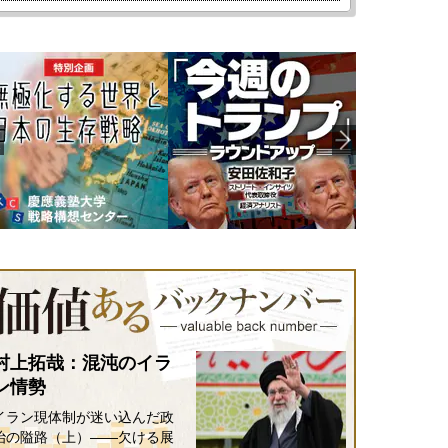
村上拓哉：混沌のイラ
ン情勢
イラン現体制が迷い込んだ政
治の隘路（上）――欠ける展