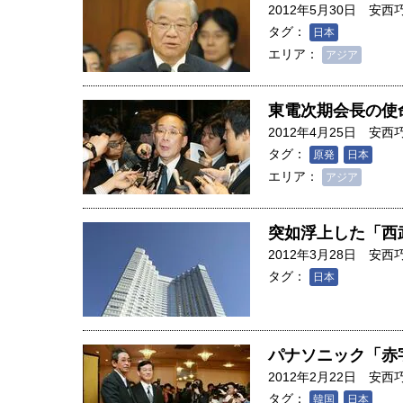
2012年5月30日
安西
タグ：
日本
エリア：
アジア
東電次期会長の使
2012年4月25日
安西
タグ：
原発
日本
エリア：
アジア
突如浮上した「西
2012年3月28日
安西
タグ：
日本
パナソニック「赤
2012年2月22日
安西
タグ：
韓国
日本