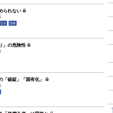
められない
巧
リカ
日本
り」の危険性
巧
の「破綻」「国有化」
巧