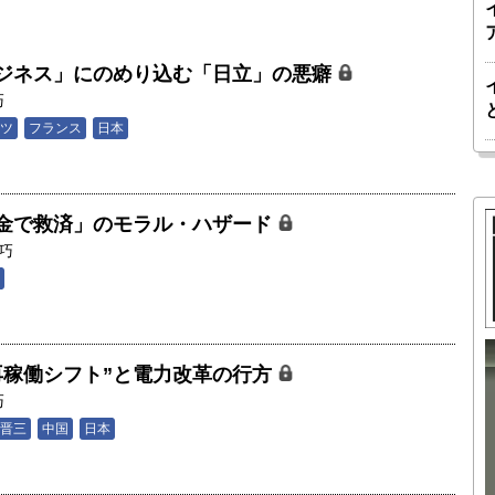
ジネス」にのめり込む「日立」の悪癖
巧
ツ
フランス
日本
金で救済」のモラル・ハザード
巧
再稼働シフト”と電力改革の行方
胎動するゲームチェンジャー「南鳥島レ
巧
か 核融
アアース泥」――日米欧豪による新たな
晋三
中国
日本
後の「世
サプライチェーン｜中村謙太郎・東京大
院新領域
学エネルギー・資源フロンティアセンタ