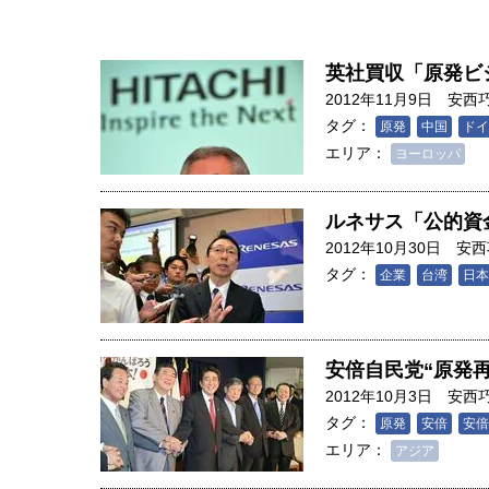
英社買収「原発ビ
2012年11月9日
安西
タグ：
原発
中国
ドイ
エリア：
ヨーロッパ
ルネサス「公的資
2012年10月30日
安西
タグ：
企業
台湾
日本
安倍自民党“原発
2012年10月3日
安西
人は「地上の太陽」を手にする
タグ：
原発
安倍
安倍
合発電の現在地――実現・普及
エリア：
アジア
界像」｜江尻晶・東京大学大学