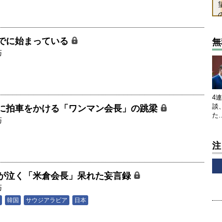
でに始まっている
無
巧
4
談
に拍車をかける「ワンマン会長」の跳梁
た
巧
注
が泣く「米倉会長」呆れた妄言録
巧
韓国
サウジアラビア
日本