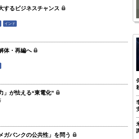
瑶子
ー長（4）｜ 関瑶子
大するビジネスチャンス
インド
解体・再編へ
力」が怯える“東電化”
巧
メガバンクの公共性」を問う