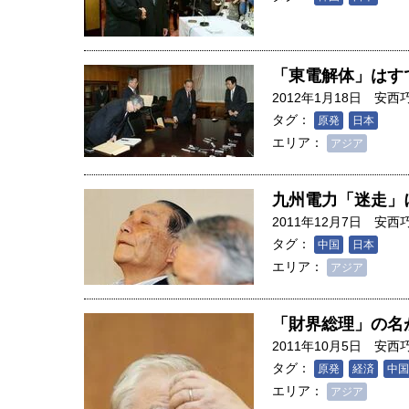
「東電解体」はす
2012年1月18日
安西
タグ：
原発
日本
エリア：
アジア
九州電力「迷走」
2011年12月7日
安西
タグ：
中国
日本
エリア：
アジア
「財界総理」の名
2011年10月5日
安西
タグ：
原発
経済
中国
エリア：
アジア