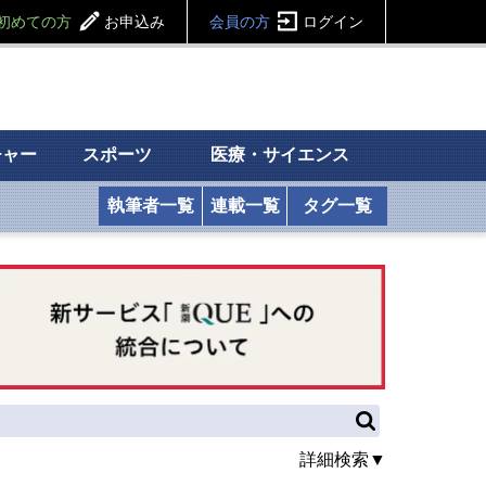
初めての方
お申込み
会員の方
ログイン
チャー
スポーツ
医療・サイエンス
執筆者一覧
連載一覧
タグ一覧
詳細検索▼