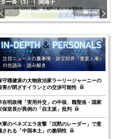
ター長（3）｜ 関瑶子
関瑶子
保守穏健派の大物政治家ラーリージャーニーの
殺害が閉ざすイランとの交渉可能性
李在明政権「実用外交」の中核、魏聖洛・国家
安保室長が異例の「自主派」批判
米軍のベネズエラ攻撃「沈黙のレーダー」で意
識される「中国本土」の脆弱性