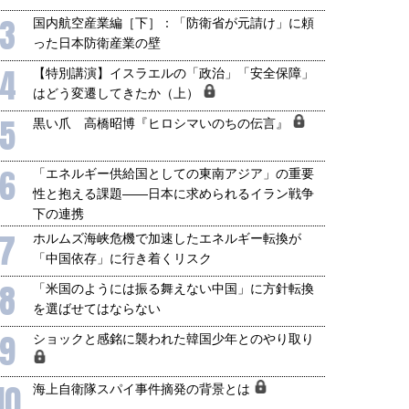
3
国内航空産業編［下］：「防衛省が元請け」に頼
った日本防衛産業の壁
4
【特別講演】イスラエルの「政治」「安全保障」
はどう変遷してきたか（上）
5
黒い爪 高橋昭博『ヒロシマいのちの伝言』
6
「エネルギー供給国としての東南アジア」の重要
性と抱える課題――日本に求められるイラン戦争
下の連携
7
ホルムズ海峡危機で加速したエネルギー転換が
「中国依存」に行き着くリスク
8
「米国のようには振る舞えない中国」に方針転換
を選ばせてはならない
9
ショックと感銘に襲われた韓国少年とのやり取り
10
海上自衛隊スパイ事件摘発の背景とは