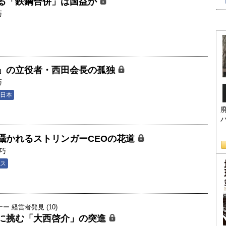
る「鉄鋼合併」は国益か
巧
」の立役者・西田会長の孤独
巧
日本
囁かれるストリンガーCEOの花道
巧
ス
 経営者発見 (10)
に挑む「大西啓介」の突進