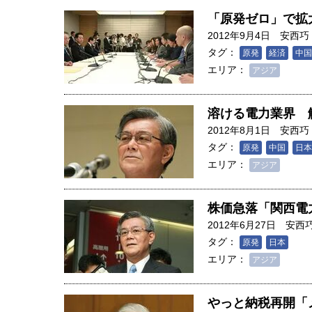
創成科学研究科教授（4）｜ 関
「原発ゼロ」で拡
2012年9月4日
安西巧
タグ：
原発
経済
中国
エリア：
アジア
溶ける電力業界 
2012年8月1日
安西巧
タグ：
原発
中国
日本
エリア：
アジア
株価急落「関西電
2012年6月27日
安西
タグ：
原発
日本
エリア：
アジア
やっと納税再開「