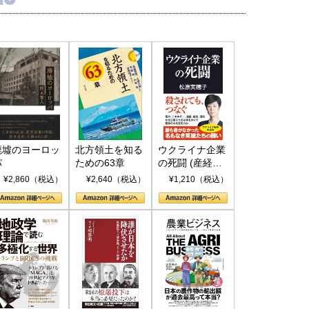
廃墟のヨーロッ
北方領土を知る
ウクライナ企業
パ
ための63章
の死闘 (産経セ
レクト S 039)
¥2,860（税込）
¥2,640（税込）
¥1,210（税込）