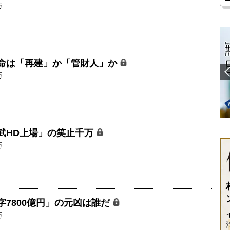
巧
命は「再建」か「管財人」か
巧
武HD上場」の笑止千万
巧
字7800億円」の元凶は誰だ
巧