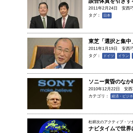
談合体質を引きず
2011年2月24日
安西
タグ：
日本
東芝「選択と集中
2011年1月19日
安西
タグ：
ドイツ
イラン
ソニー黄昏のなか
2010年12月22日
安西
カテゴリ：
経済・ビジネ
杜耕次のアクティブ・ソナー
ナビタイムで世界