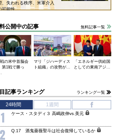
望、失われる秩序、米軍介入
の可能性
料公開中の記事
無料記事一覧
連戦の米中首脳会
マリ「ジハーディス
「エネルギー供給国
、第1戦で勝っ
ト組織」の攻勢が…
としての東南アジ…
…
目記事ランキング
ランキング一覧
24時間
1週間
f
1
ケース・スタディ３ 高嶋政伸vs.美元
2
Q.17 酒鬼薔薇聖斗は社会復帰しているか