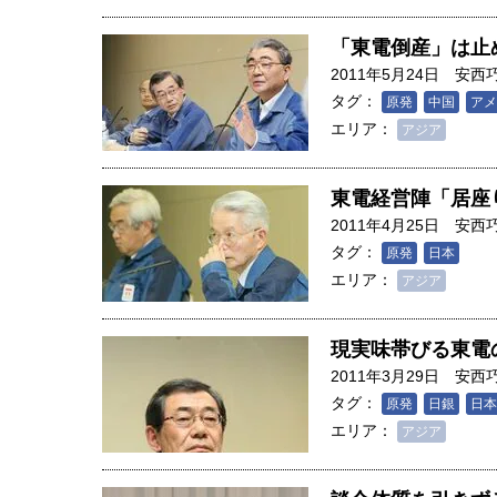
「東電倒産」は止
2011年5月24日
安西
タグ：
原発
中国
アメ
エリア：
アジア
東電経営陣「居座
2011年4月25日
安西
タグ：
原発
日本
エリア：
アジア
現実味帯びる東電
2011年3月29日
安西
タグ：
原発
日銀
日本
エリア：
アジア