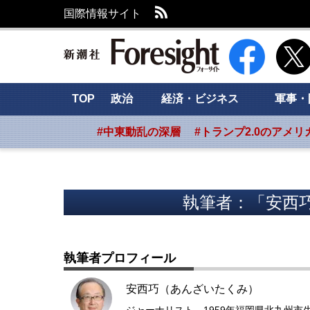
RSS
国際情報サイト
新潮社 Foresig
TOP
政治
経済・ビジネス
軍事・
#中東動乱の深層
#トランプ2.0のアメリ
執筆者：「安西巧
執筆者プロフィール
安西巧（あんざいたくみ）