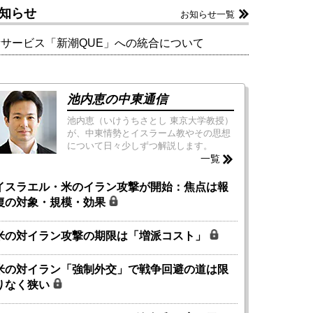
知らせ
お知らせ一覧
新サービス「新潮QUE」への統合について
池内恵の中東通信
池内恵（いけうちさとし 東京大学教授）
が、中東情勢とイスラーム教やその思想
について日々少しずつ解説します。
一覧
イスラエル・米のイラン攻撃が開始：焦点は報
復の対象・規模・効果
米の対イラン攻撃の期限は「増派コスト」
米の対イラン「強制外交」で戦争回避の道は限
りなく狭い