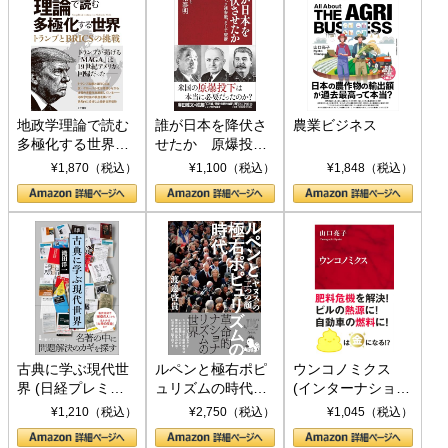
地政学理論で読む
誰が日本を降伏さ
農業ビジネス
多極化する世界：
せたか 原爆投
トランプとBRICS
下、ソ連参戦、そ
¥1,870（税込）
¥1,100（税込）
¥1,848（税込）
の挑戦
して聖断 (PHP新
書)
古典に学ぶ現代世
ルペンと極右ポピ
ウンコノミクス
界 (日経プレミア
ュリズムの時代：
(インターナショナ
シリーズ)
〈ヤヌス〉の二つ
ル新書)
¥1,210（税込）
¥2,750（税込）
¥1,045（税込）
の顔