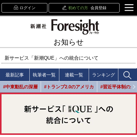
ログイン
初めての方
会員登録
お知らせ
新サービス「新潮QUE」への統合について
最新記事
執筆者一覧
連載一覧
ランキング
#中東動乱の深層
#トランプ2.0のアメリカ
#習近平体制の光