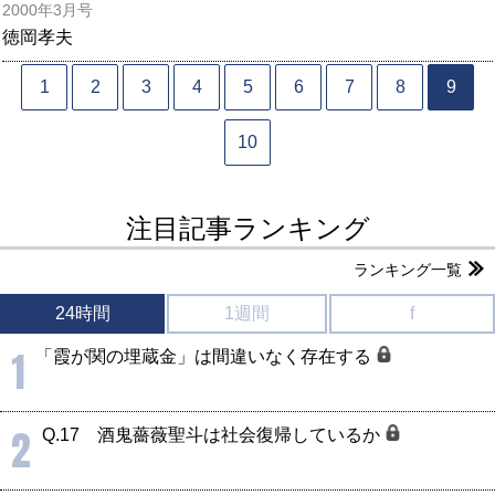
2000年3月号
徳岡孝夫
1
2
3
4
5
6
7
8
9
10
注目記事ランキング
ランキング一覧
24時間
1週間
f
1
「霞が関の埋蔵金」は間違いなく存在する
2
Q.17 酒鬼薔薇聖斗は社会復帰しているか