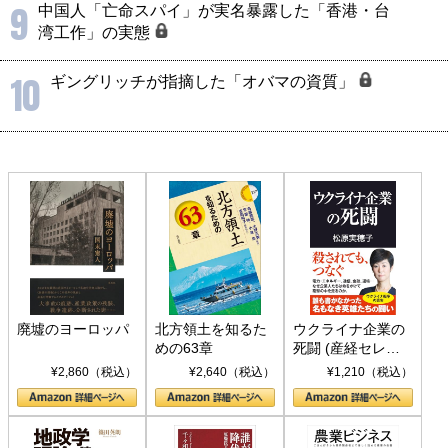
9
中国人「亡命スパイ」が実名暴露した「香港・台
湾工作」の実態
10
ギングリッチが指摘した「オバマの資質」
廃墟のヨーロッパ
北方領土を知るた
ウクライナ企業の
めの63章
死闘 (産経セレク
ト S 039)
¥2,860（税込）
¥2,640（税込）
¥1,210（税込）