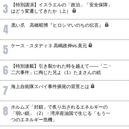
3
【特別講演】イスラエルの「政治」「安全保障」
はどう変遷してきたか（上）
4
黒い爪 高橋昭博『ヒロシマいのちの伝言』
5
ケース・スタディ３ 高嶋政伸vs.美元
6
【特別連載】引き裂かれた時を越えて――「二・
二六事件」に殉じた兄よ（1）たまさんの絵
7
海上自衛隊スパイ事件摘発の背景とは
8
ホルムズ「封鎖」で炙り出されるエネルギーの
「弱い鎖」（2）：湾岸産油国で生じる「もう一
つのエネルギー危機」