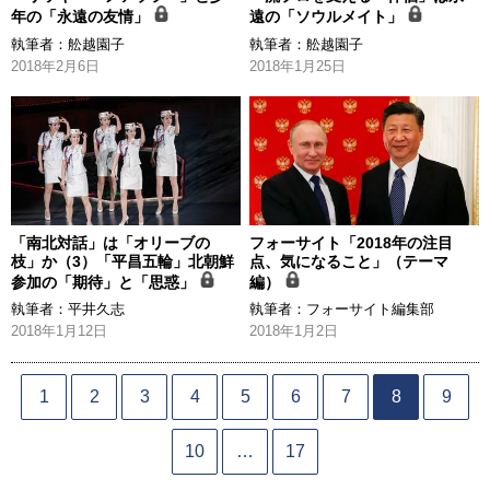
年の「永遠の友情」
遠の「ソウルメイト」
執筆者：
舩越園子
執筆者：
舩越園子
2018年2月6日
2018年1月25日
「南北対話」は「オリーブの
フォーサイト「2018年の注目
枝」か（3）「平昌五輪」北朝鮮
点、気になること」（テーマ
参加の「期待」と「思惑」
編）
執筆者：
平井久志
執筆者：
フォーサイト編集部
2018年1月12日
2018年1月2日
1
2
3
4
5
6
7
8
9
10
…
17