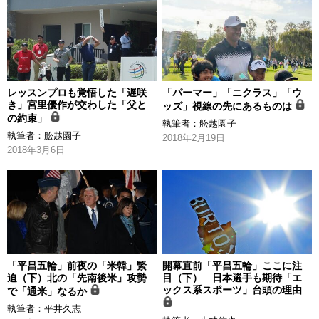
レッスンプロも覚悟した「遅咲
「パーマー」「ニクラス」「ウ
き」宮里優作が交わした「父と
ッズ」視線の先にあるものは
の約束」
執筆者：
舩越園子
執筆者：
舩越園子
2018年2月19日
2018年3月6日
「平昌五輪」前夜の「米韓」緊
開幕直前「平昌五輪」ここに注
迫（下）北の「先南後米」攻勢
目（下） 日本選手も期待「エ
ックス系スポーツ」台頭の理由
で「通米」なるか
執筆者：
平井久志