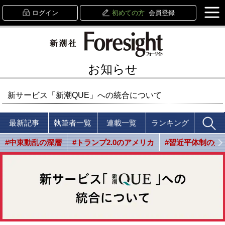
ログイン
初めての方
会員登録
お知らせ
新サービス「新潮QUE」への統合について
最新記事
執筆者一覧
連載一覧
ランキング
#中東動乱の深層
#トランプ2.0のアメリカ
#習近平体制の光