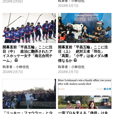
執筆者：
小林信也
2018年2月8日
2018年2月7日
開幕直前「平昌五輪」ここに注
開幕直前「平昌五輪」ここに注
目（中） 政治に翻弄されたア
目（上） 絶対王者「羽生」
イスホッケー女子「南北合同チ
「高梨」「小平」は金メダル獲
ーム」
得なるか
執筆者：
小林信也
執筆者：
小林信也
2018年2月7日
2018年2月7日
「リッキー・ファウラー」と少
一流プロを支える「伴侶」は永