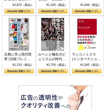
トランプとBRICS
下、ソ連参戦、そ
¥1,870（税込）
¥1,100（税込）
¥1,848（税込）
の挑戦
して聖断 (PHP新
書)
古典に学ぶ現代世
ルペンと極右ポピ
ウンコノミクス
界 (日経プレミア
ュリズムの時代：
(インターナショナ
シリーズ)
〈ヤヌス〉の二つ
ル新書)
¥1,210（税込）
¥2,750（税込）
¥1,045（税込）
の顔