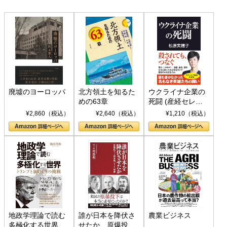
廃墟のヨーロッパ
北方領土を知るた
ウクライナ企業の
めの63章
死闘 (産経セレク
ト S 039)
¥2,860（税込）
¥2,640（税込）
¥1,210（税込）
地政学理論で読む
誰が日本を降伏さ
農業ビジネス
多極化する世界：
せたか 原爆投