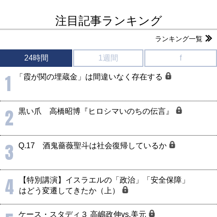
注目記事ランキング
ランキング一覧
24時間
1週間
f
1
「霞が関の埋蔵金」は間違いなく存在する
2
黒い爪 高橋昭博『ヒロシマいのちの伝言』
3
Q.17 酒鬼薔薇聖斗は社会復帰しているか
4
【特別講演】イスラエルの「政治」「安全保障」
はどう変遷してきたか（上）
ケース・スタディ３ 高嶋政伸vs.美元