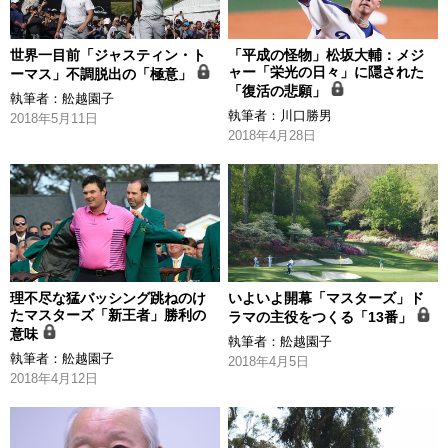
世界一目前「ジャスティン・ト
「平成の怪物」松坂大輔：メジ
ャー「栄光の日々」に隠された
ーマス」不調脱出の「極意」
「復活の悲願」
執筆者：
舩越園子
執筆者：
川口勝男
2018年5月11日
2018年4月28日
理不尽な猛バッシング跳ねのけ
いよいよ開幕「マスターズ」ド
たマスターズ「新王者」勝利の
ラマの主役をつくる「13番」
意味
執筆者：
舩越園子
執筆者：
舩越園子
2018年4月5日
2018年4月12日