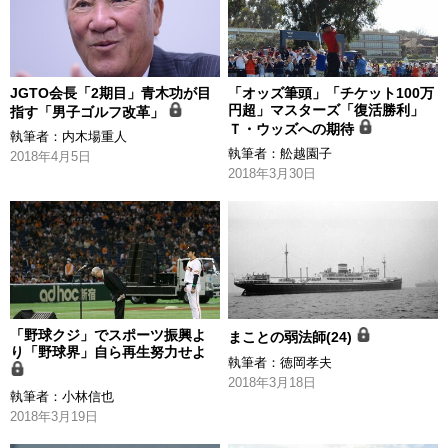
JGTO会長「2期目」青木功が目
「オッズ筆頭」「チケット100万
円超」マスターズ「復活勝利」
指す「男子ゴルフ改革」
Ｔ・ウッズへの期待
執筆者：
内木場重人
執筆者：
舩越園子
2018年4月5日
2018年3月30日
「野球クジ」でスポーツ振興よ
まことの弱法師(24)
り「野球界」自ら再生努力せよ
執筆者：
徳岡孝夫
2018年3月18日
執筆者：
小林信也
2018年3月19日