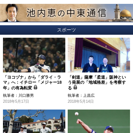
スポーツ
「ヨコヅナ」から「ダライ・ラ
「剣道」薩摩「柔道」阪神とい
マ」へ：イチロー「メジャー18
う発展の「地域格差」を考察す
年」の有為転変
る
執筆者：
川口勝男
執筆者：
上昌広
2018年5月17日
2018年5月14日