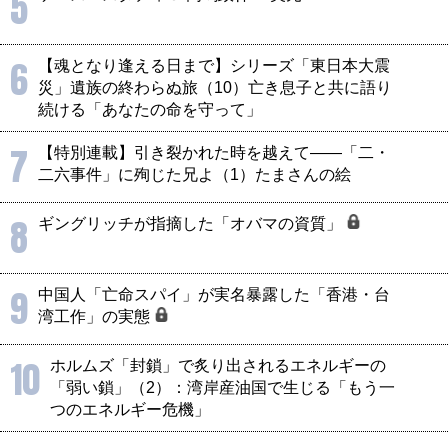
5
6
【魂となり逢える日まで】シリーズ「東日本大震
災」遺族の終わらぬ旅（10）亡き息子と共に語り
続ける「あなたの命を守って」
7
【特別連載】引き裂かれた時を越えて――「二・
二六事件」に殉じた兄よ（1）たまさんの絵
8
ギングリッチが指摘した「オバマの資質」
9
中国人「亡命スパイ」が実名暴露した「香港・台
湾工作」の実態
10
ホルムズ「封鎖」で炙り出されるエネルギーの
「弱い鎖」（2）：湾岸産油国で生じる「もう一
つのエネルギー危機」