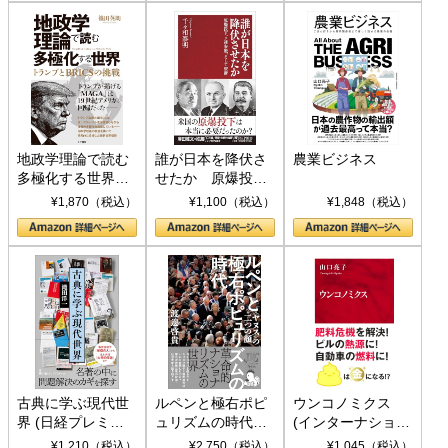
地政学理論で読む
誰が日本を降伏さ
農業ビジネス
多極化する世界：
せたか 原爆投
トランプとBRICS
下、ソ連参戦、そ
¥1,870（税込）
¥1,100（税込）
¥1,848（税込）
の挑戦
して聖断 (PHP新
書)
古典に学ぶ現代世
ルペンと極右ポピ
ウンコノミクス
界 (日経プレミア
ュリズムの時代：
(インターナショナ
シリーズ)
〈ヤヌス〉の二つ
ル新書)
¥1,210（税込）
¥2,750（税込）
¥1,045（税込）