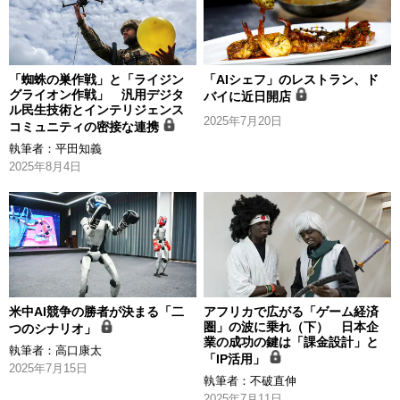
「蜘蛛の巣作戦」と「ライジン
「AIシェフ」のレストラン、ド
グライオン作戦」 汎用デジタ
バイに近日開店
ル民生技術とインテリジェンス
2025年7月20日
コミュニティの密接な連携
執筆者：
平田知義
2025年8月4日
米中AI競争の勝者が決まる「二
アフリカで広がる「ゲーム経済
圏」の波に乗れ（下） 日本企
つのシナリオ」
業の成功の鍵は「課金設計」と
執筆者：
高口康太
「IP活用」
2025年7月15日
執筆者：
不破直伸
2025年7月11日