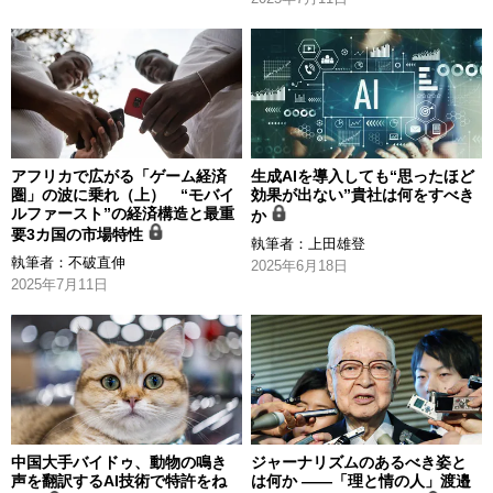
アフリカで広がる「ゲーム経済
生成AIを導入しても“思ったほど
圏」の波に乗れ（上） “モバイ
効果が出ない”貴社は何をすべき
ルファースト”の経済構造と最重
か
要3カ国の市場特性
執筆者：
上田雄登
執筆者：
不破直伸
2025年6月18日
2025年7月11日
中国大手バイドゥ、動物の鳴き
ジャーナリズムのあるべき姿と
声を翻訳するAI技術で特許をね
は何か ――「理と情の人」渡邉