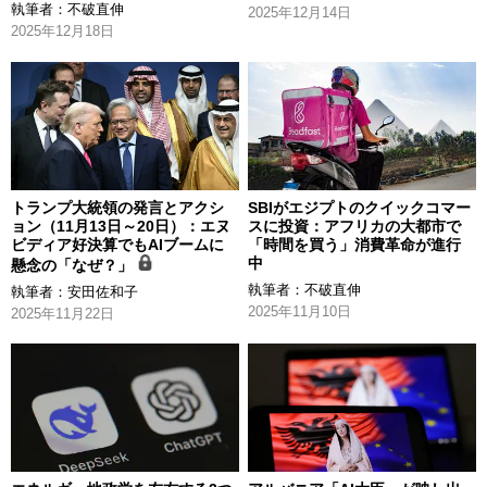
執筆者：
不破直伸
2025年12月14日
2025年12月18日
トランプ大統領の発言とアクシ
SBIがエジプトのクイックコマー
ョン（11月13日～20日）：エヌ
スに投資：アフリカの大都市で
ビディア好決算でもAIブームに
「時間を買う」消費革命が進行
中
懸念の「なぜ？」
執筆者：
不破直伸
執筆者：
安田佐和子
2025年11月10日
2025年11月22日