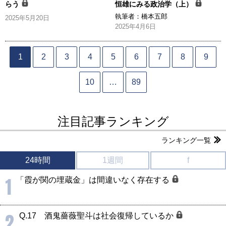
らう
恒雄にみる政治学（上）
執筆者：
橋本五郎
2025年5月20日
2025年4月6日
1
2
3
4
5
6
7
8
9
10
…
89
注目記事ランキング
ランキング一覧
24時間
1週間
f
1
「霞が関の埋蔵金」は間違いなく存在する
2
Q.17 酒鬼薔薇聖斗は社会復帰しているか