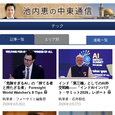
テック
記事一覧
エリア別
連載一覧
「危険すぎるAI」の「持てる者
インド「第三極」としてのAI外
と持たざる者」 Foresight
交戦略――「インドAIインパク
World Watcher's 8 Tips
ト・サミット2026」レポート
執筆者：
フォーサイト編集部
執筆者：
石井順也
2026年4月26日
2026年3月27日