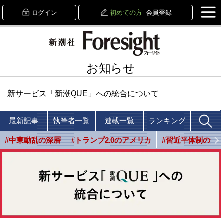
ログイン
初めての方
会員登録
お知らせ
新サービス「新潮QUE」への統合について
最新記事
執筆者一覧
連載一覧
ランキング
#中東動乱の深層
#トランプ2.0のアメリカ
#習近平体制の光