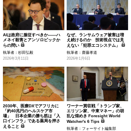
AIは政府に服従すべきか――ハ
なぜ、ランサムウェア被害は増
メネイ殺害とアンソロピックか
え続けるのか 技術視点では見
らの問い
えない「犯罪エコシステム」
執筆者：
杉田弘毅
執筆者：
齋藤孝道
2026年3月11日
2026年1月6日
2030年、医療DXでアフリカに
ワーナー買収戦「トランプ家、
「約40兆円のヘルスケア市
エリソン家、中東マネー」の胡
場」 日本企業の勝ち筋は「入
乱な煌めき Foresight World
口インフラ」である薬局を押さ
Watcher's 6 Tips
えること
執筆者：
フォーサイト編集部