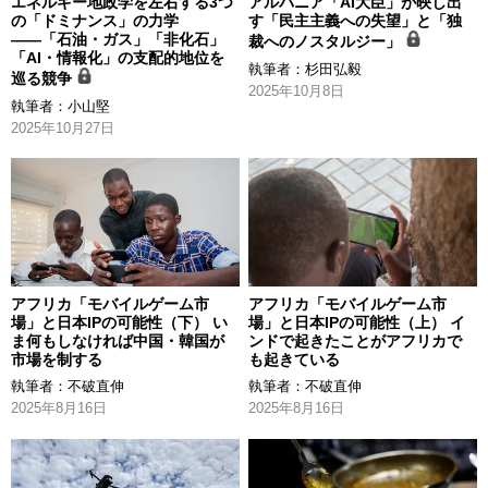
エネルギー地政学を左右する3つ
アルバニア「AI大臣」が映し出
の「ドミナンス」の力学
す「民主主義への失望」と「独
――「石油・ガス」「非化石」
裁へのノスタルジー」
「AI・情報化」の支配的地位を
執筆者：
杉田弘毅
巡る競争
2025年10月8日
執筆者：
小山堅
2025年10月27日
アフリカ「モバイルゲーム市
アフリカ「モバイルゲーム市
場」と日本IPの可能性（下） い
場」と日本IPの可能性（上） イ
ま何もしなければ中国・韓国が
ンドで起きたことがアフリカで
市場を制する
も起きている
執筆者：
不破直伸
執筆者：
不破直伸
2025年8月16日
2025年8月16日