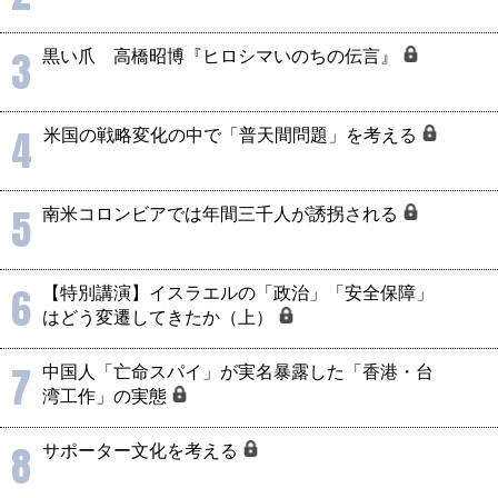
3
黒い爪 高橋昭博『ヒロシマいのちの伝言』
4
米国の戦略変化の中で「普天間問題」を考える
5
南米コロンビアでは年間三千人が誘拐される
6
【特別講演】イスラエルの「政治」「安全保障」
はどう変遷してきたか（上）
7
中国人「亡命スパイ」が実名暴露した「香港・台
湾工作」の実態
8
サポーター文化を考える