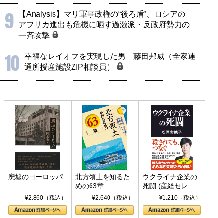
9
【Analysis】マリ軍事政権の“後ろ盾”、ロシアの
アフリカ進出も危機に晒す過激派・反政府勢力の
一斉攻撃
10
幸福なレイオフを実現した男 藤田邦威（全家連
通所授産施設ZIP相談員）
廃墟のヨーロッパ
北方領土を知るた
ウクライナ企業の
めの63章
死闘 (産経セレク
ト S 039)
¥2,860（税込）
¥2,640（税込）
¥1,210（税込）