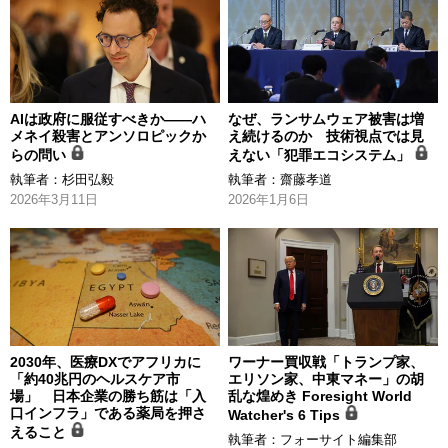
AIは政府に服従すべきか――ハ
なぜ、ランサムウェア被害は増
メネイ殺害とアンソロピックか
え続けるのか 技術視点では見
らの問い
えない「犯罪エコシステム」
執筆者：
杉田弘毅
執筆者：
齋藤孝道
2026年3月11日
2026年1月6日
2030年、医療DXでアフリカに
ワーナー買収戦「トランプ家、
「約40兆円のヘルスケア市
エリソン家、中東マネー」の胡
場」 日本企業の勝ち筋は「入
乱な煌めき Foresight World
口インフラ」である薬局を押さ
Watcher's 6 Tips
えること
執筆者：
フォーサイト編集部