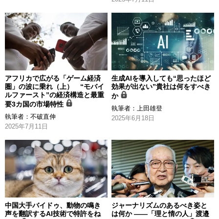
アフリカで広がる「ゲーム経済
生成AIを導入しても“思ったほど
圏」の波に乗れ（上） “モバイ
効果が出ない”貴社は何をすべき
ルファースト”の経済構造と最重
か
要3カ国の市場特性
執筆者：
上田雄登
執筆者：
不破直伸
2025年6月18日
2025年7月11日
中国大手バイドゥ、動物の鳴き
ジャーナリズムのあるべき姿と
声を翻訳するAI技術で特許をね
は何か ――「理と情の人」渡邉