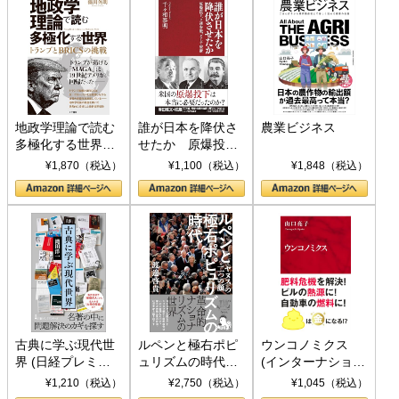
地政学理論で読む
誰が日本を降伏さ
農業ビジネス
多極化する世界：
せたか 原爆投
トランプとBRICS
下、ソ連参戦、そ
¥1,870（税込）
¥1,100（税込）
¥1,848（税込）
の挑戦
して聖断 (PHP新
書)
古典に学ぶ現代世
ルペンと極右ポピ
ウンコノミクス
界 (日経プレミア
ュリズムの時代：
(インターナショナ
シリーズ)
〈ヤヌス〉の二つ
ル新書)
¥1,210（税込）
¥2,750（税込）
¥1,045（税込）
の顔