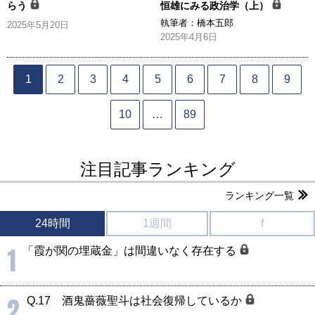
らう
恒雄にみる政治学（上）
執筆者：
橋本五郎
2025年5月20日
2025年4月6日
1
2
3
4
5
6
7
8
9
10
…
89
注目記事ランキング
ランキング一覧
24時間
1週間
f
1
「霞が関の埋蔵金」は間違いなく存在する
2
Q.17 酒鬼薔薇聖斗は社会復帰しているか