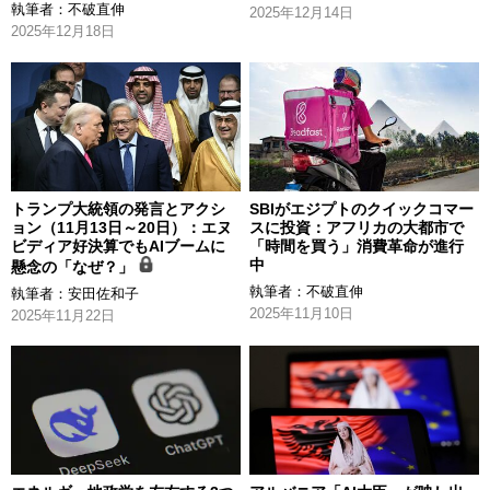
執筆者：
不破直伸
2025年12月14日
2025年12月18日
トランプ大統領の発言とアクシ
SBIがエジプトのクイックコマー
ョン（11月13日～20日）：エヌ
スに投資：アフリカの大都市で
ビディア好決算でもAIブームに
「時間を買う」消費革命が進行
中
懸念の「なぜ？」
執筆者：
不破直伸
執筆者：
安田佐和子
2025年11月10日
2025年11月22日