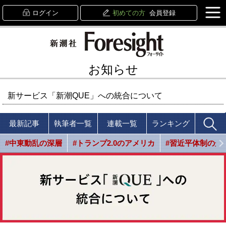
ログイン
初めての方
会員登録
お知らせ
新サービス「新潮QUE」への統合について
最新記事
執筆者一覧
連載一覧
ランキング
#中東動乱の深層
#トランプ2.0のアメリカ
#習近平体制の光