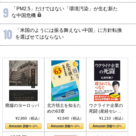
9
「PM2.5」だけではない「環境汚染」が生む新た
な中国危機
10
「米国のようには振る舞えない中国」に方針転換
を選ばせてはならない
廃墟のヨーロッパ
北方領土を知るた
ウクライナ企業の
めの63章
死闘 (産経セレク
ト S 039)
¥2,860（税込）
¥2,640（税込）
¥1,210（税込）