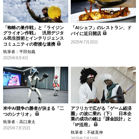
「蜘蛛の巣作戦」と「ライジン
「AIシェフ」のレストラン、ド
グライオン作戦」 汎用デジタ
バイに近日開店
ル民生技術とインテリジェンス
2025年7月20日
コミュニティの密接な連携
執筆者：
平田知義
2025年8月4日
米中AI競争の勝者が決まる「二
アフリカで広がる「ゲーム経済
圏」の波に乗れ（下） 日本企
つのシナリオ」
業の成功の鍵は「課金設計」と
執筆者：
高口康太
「IP活用」
2025年7月15日
執筆者：
不破直伸
2025年7月11日