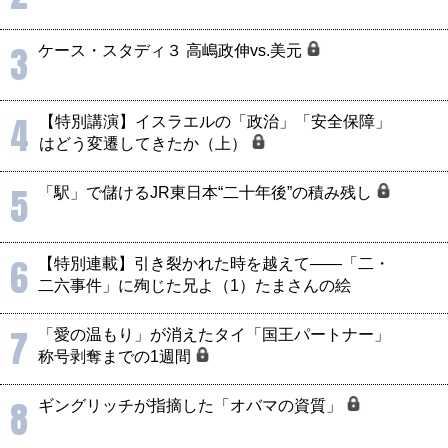
3
ケース・スタディ３ 高嶋政伸vs.美元
4
【特別講演】イスラエルの「政治」「安全保障」
はどう変遷してきたか（上）
5
「駅」で儲けるJR東日本“二十年後”の積み残し
6
【特別連載】引き裂かれた時を越えて――「二・
二六事件」に殉じた兄よ（1）たまさんの絵
7
「愛の温もり」が消えたタイ「国王パートナー」
称号剥奪までの1週間
8
ギングリッチが指摘した「オバマの資質」