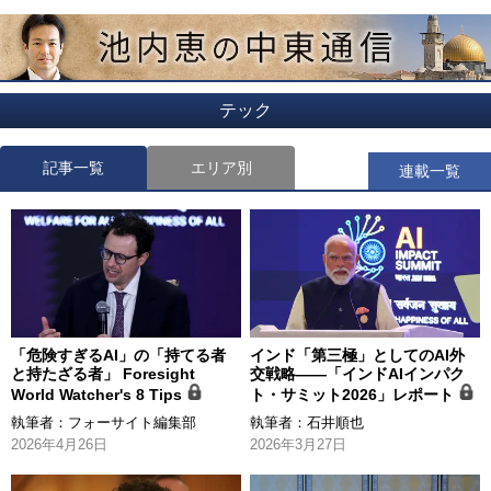
テック
記事一覧
エリア別
連載一覧
「危険すぎるAI」の「持てる者
インド「第三極」としてのAI外
と持たざる者」 Foresight
交戦略――「インドAIインパク
World Watcher's 8 Tips
ト・サミット2026」レポート
執筆者：
フォーサイト編集部
執筆者：
石井順也
2026年4月26日
2026年3月27日