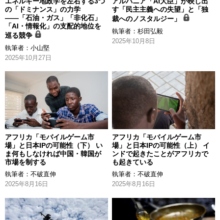
エネルギー地政学を左右する3つ
アルバニア「AI大臣」が映し出
の「ドミナンス」の力学
す「民主主義への失望」と「独
――「石油・ガス」「非化石」
裁へのノスタルジー」
「AI・情報化」の支配的地位を
執筆者：
杉田弘毅
巡る競争
2025年10月8日
執筆者：
小山堅
2025年10月27日
アフリカ「モバイルゲーム市
アフリカ「モバイルゲーム市
場」と日本IPの可能性（下） い
場」と日本IPの可能性（上） イ
ま何もしなければ中国・韓国が
ンドで起きたことがアフリカで
市場を制する
も起きている
執筆者：
不破直伸
執筆者：
不破直伸
2025年8月16日
2025年8月16日