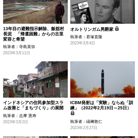
13年目の避難指示解除、飯舘村
オルトリンガム男爵家
長泥 「帰還困難」からの古里
執筆者：
君塚直隆
変容と希望
2023年3月4日
執筆者：
寺島英弥
2023年3月11日
インドネシアの住民参加型スラ
ICBM発射は「実験」ならぬ「訓
ム改善と「まちづくり」の展開
練」（2022年2月19日～25日）
執筆者：
志摩 憲寿
執筆者：
礒﨑敦仁
2023年3月2日
2023年2月27日