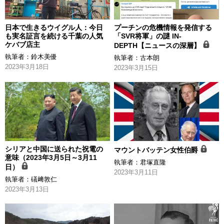
日本で生きるウイグル人：今日
プーチンの危機情報を発信する
も実名証言を続ける千葉の人気
「SVR将軍」の謎 IN-
ケバブ店主
DEPTH【ニュースの深層】
執筆者：
鈴木美優
執筆者：
古本朗
2023年3月18日
2023年3月15日
シリアと中国に送られた祝電の
マウントバッテン女性伯爵
意味（2023年3月5日～3月11
執筆者：
君塚直隆
日）
2023年3月11日
執筆者：
礒﨑敦仁
2023年3月13日