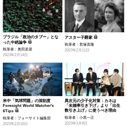
ブラジル「政治のタブー」とな
アスター子爵家
った中絶論争
執筆者：
君塚直隆
執筆者：
奥田若菜
2023年2月11日
2023年2月14日
米中「気球問題」の深刻度
異次元の少子化対策：カネは
Foresight World Watcher's
「未婚率引き下げ」より「出生
数引き上げ」に使うべき理由
6Tips
執筆者：
小黒一正
執筆者：
フォーサイト編集部
2023年2月8日
2023年2月10日