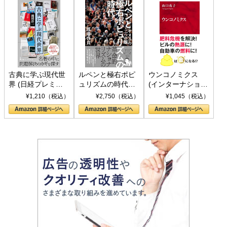
古典に学ぶ現代世
ルペンと極右ポピ
ウンコノミクス
界 (日経プレミア
ュリズムの時代：
(インターナショナ
シリーズ)
〈ヤヌス〉の二つ
ル新書)
¥1,210（税込）
¥2,750（税込）
¥1,045（税込）
の顔