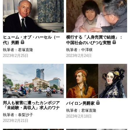
ヒューム・オブ・ハーセル（一
横行する「人身売買で結婚」：
代）男爵
中国社会のいびつな実態
執筆者：
君塚直隆
執筆者：
中澤穣
2023年2月25日
2023年2月24日
邦人も被害に遭ったカンボジア
バイロン男爵家
「未経験・高収入」求人のワナ
執筆者：
君塚直隆
執筆者：
泰梨沙子
2023年2月18日
2023年2月21日