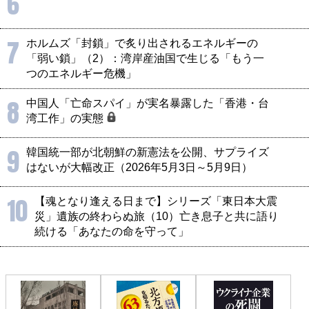
6
7
ホルムズ「封鎖」で炙り出されるエネルギーの
「弱い鎖」（2）：湾岸産油国で生じる「もう一
つのエネルギー危機」
8
中国人「亡命スパイ」が実名暴露した「香港・台
湾工作」の実態
9
韓国統一部が北朝鮮の新憲法を公開、サプライズ
はないが大幅改正（2026年5月3日～5月9日）
10
【魂となり逢える日まで】シリーズ「東日本大震
災」遺族の終わらぬ旅（10）亡き息子と共に語り
続ける「あなたの命を守って」