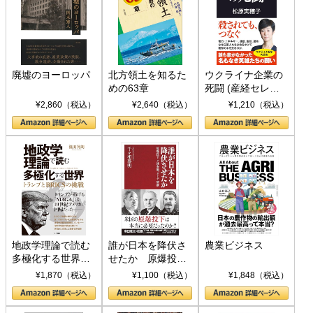
廃墟のヨーロッパ
北方領土を知るた
ウクライナ企業の
めの63章
死闘 (産経セレク
ト S 039)
¥2,860（税込）
¥2,640（税込）
¥1,210（税込）
地政学理論で読む
誰が日本を降伏さ
農業ビジネス
多極化する世界：
せたか 原爆投
トランプとBRICS
下、ソ連参戦、そ
¥1,870（税込）
¥1,100（税込）
¥1,848（税込）
の挑戦
して聖断 (PHP新
書)