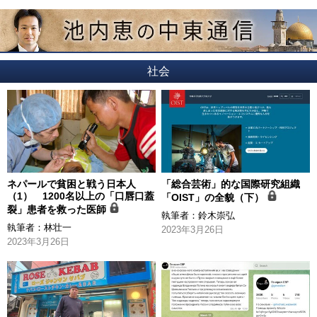
社会
ネパールで貧困と戦う日本人
「総合芸術」的な国際研究組織
（1） 1200名以上の「口唇口蓋
「OIST」の全貌（下）
裂」患者を救った医師
執筆者：
鈴木崇弘
執筆者：
林壮一
2023年3月26日
2023年3月26日