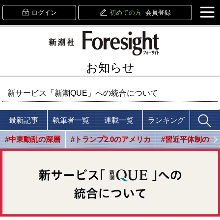
ログイン
初めての方
会員登録
お知らせ
新サービス「新潮QUE」への統合について
最新記事
執筆者一覧
連載一覧
ランキング
#中東動乱の深層
#トランプ2.0のアメリカ
#習近平体制の光