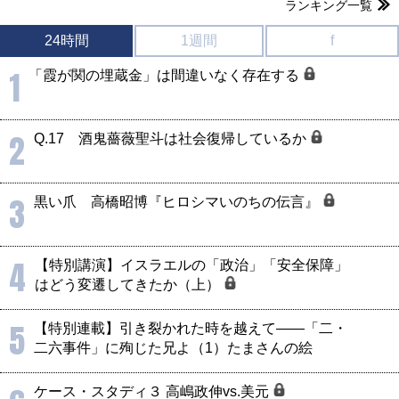
ランキング一覧
24時間
1週間
f
1
「霞が関の埋蔵金」は間違いなく存在する
2
Q.17 酒鬼薔薇聖斗は社会復帰しているか
3
黒い爪 高橋昭博『ヒロシマいのちの伝言』
4
【特別講演】イスラエルの「政治」「安全保障」
はどう変遷してきたか（上）
5
【特別連載】引き裂かれた時を越えて――「二・
二六事件」に殉じた兄よ（1）たまさんの絵
ケース・スタディ３ 高嶋政伸vs.美元