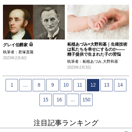
柘植あづみ×大野和基｜生殖技術
グレイ伯爵家
は私たちを幸せにするのか――
執筆者：
君塚直隆
精子提供で生まれた子の苦悩
2023年2月4日
執筆者：
柘植あづみ
,
大野和基
2023年2月3日
1
…
8
9
10
11
12
13
14
15
16
…
150
注目記事ランキング