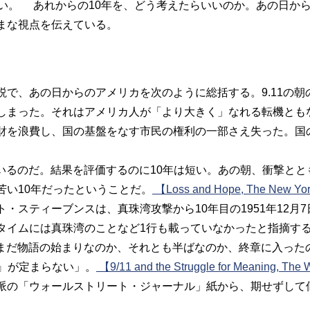
い。 あれからの10年を、どう考えたらいいのか。あの日か
まな視点を伝えている。
で、あの日からのアメリカを次のように総括する。9.11の朝
しまった。それはアメリカ人が「より大きく」なれる転機とも
財を浪費し、国の基盤をなす市民の権利の一部さえ失った。国
いるのだ。結果を評価するのに10年は短い。あの朝、衝撃と
苦い10年だったということだ。
【Loss and Hope, The New Yor
・スティーブンスは、真珠湾攻撃から10年目の1951年12月
タイムには真珠湾のことなど1行も載っていなかったと指摘する
。まだ物語の始まりなのか、それとも半ばなのか、終章に入っ
味』が定まらない」。
【9/11 and the Struggle for Meaning, The W
の「ウォールストリート・ジャーナル」紙から、期せずして