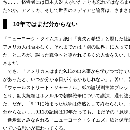
ち……。犠牲者には日本人24人がいたことも忘れてはなるま
たのか。アメリカ、そして世界のメディアと論客は、さまざ
10年ではまだ分からない
「ニューヨーク・タイムズ」紙は「喪失と希望」と題した社説
アメリカ人は否応なく、それまでとは「別の世界」に入って
た。ところが、誤った戦争へと導かれて多くの人命を失い、
さまだ。
でも、「アメリカ人はまだ9.11の出来事から学びつづけて
があったと、いつか分かる日がくるかもしれない」。苦い、
「ウォールストリート・ジャーナル」紙の論説副主幹ブレット
とり、副大統領はホノルルで朝鮮戦争について講演、週刊誌
た。だが、「9.11に始まった戦争は依然として終わらない
分からない……9.11の記憶は10年たっても、まだその『意
進歩派とみなされる「ニューヨーク・タイムズ」紙と保守派
いている思いが伝わってくる。