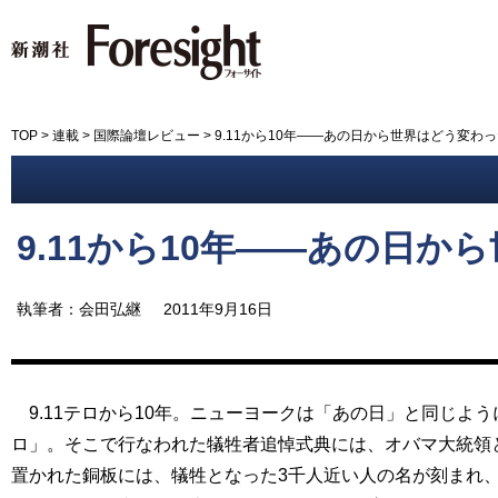
新潮社 Foresight フォーサイ
TOP
>
連載
>
国際論壇レビュー
>
9.11から10年――あの日から世界はどう変わ
9.11から10年――あの日
執筆者：会田弘継
2011年9月16日
9.11テロから10年。ニューヨークは「あの日」と同じよ
ロ」。そこで行なわれた犠牲者追悼式典には、オバマ大統領
置かれた銅板には、犠牲となった3千人近い人の名が刻まれ