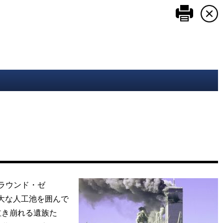
このペ
ラウンド・ゼ
大な人工池を囲んで
泣き崩れる遺族た