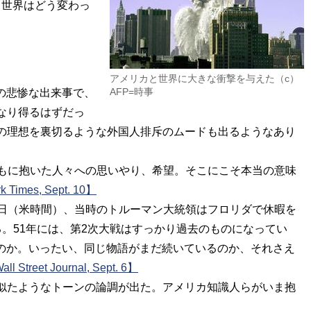
ら世界はどう変わっ
アメリカと世界に大きな衝撃を与えた（c）
AFP=時事
の悲惨な出来事で、
なり得るはずだっ
の理想を裏切るような外国人排斥のムードも出るようなあり
ともに抱いた人々への思いやり、希望。そこにこそ本当の意味
k Times, Sept. 10】
7日（米時間）、当時のトルーマン大統領はフロリダで休暇を
。51年には、第2次大戦はすっかり過去のものになってい
たのか。いったい、同じ物語がまだ続いているのか、それさえ
all Street Journal, Sept. 6】
似たようなトーンの論調が出た。アメリカ知識人らがいま抱