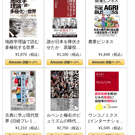
地政学理論で読む
誰が日本を降伏さ
農業ビジネス
多極化する世界：
せたか 原爆投
トランプとBRICS
下、ソ連参戦、そ
¥1,870（税込）
¥1,100（税込）
¥1,848（税込）
の挑戦
して聖断 (PHP新
書)
古典に学ぶ現代世
ルペンと極右ポピ
ウンコノミクス
界 (日経プレミア
ュリズムの時代：
(インターナショナ
シリーズ)
〈ヤヌス〉の二つ
ル新書)
¥1,210（税込）
¥2,750（税込）
¥1,045（税込）
の顔