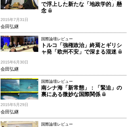
で浮上した新たな「地政学的」懸
念
2015年7月31日
会田弘継
国際論壇レビュー
トルコ「強権政治」終焉とギリシ
ャ発「欧州不安」で深まる混迷
2015年6月30日
会田弘継
国際論壇レビュー
南シナ海「新常態」：「緊迫」の
裏にある微妙な国際関係
2015年5月29日
会田弘継
国際論壇レビュー