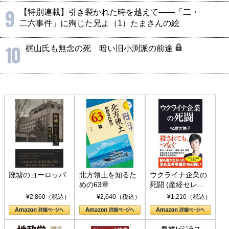
9
【特別連載】引き裂かれた時を越えて――「二・
二六事件」に殉じた兄よ（1）たまさんの絵
10
梶山氏も無念の死 暗い旧小渕派の前途
廃墟のヨーロッパ
北方領土を知るた
ウクライナ企業の
めの63章
死闘 (産経セレク
ト S 039)
¥2,860（税込）
¥2,640（税込）
¥1,210（税込）