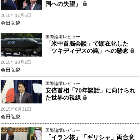
国への失望」
2015年11月6日
会田弘継
国際論壇レビュー
「米中首脳会談」で顕在化した
「ツキディデスの罠」への懸念
2015年10月2日
会田弘継
国際論壇レビュー
安倍首相「70年談話」に向けられ
た世界の視線
2015年8月31日
会田弘継
国際論壇レビュー
「イラン核」「ギリシャ」両合意