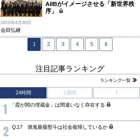
AIIBがイメージさせる「新世界秩
序」
2015年4月30日
会田弘継
1
2
3
4
5
6
注目記事ランキング
ランキング一覧
24時間
1週間
f
1
「霞が関の埋蔵金」は間違いなく存在する
2
Q.17 酒鬼薔薇聖斗は社会復帰しているか