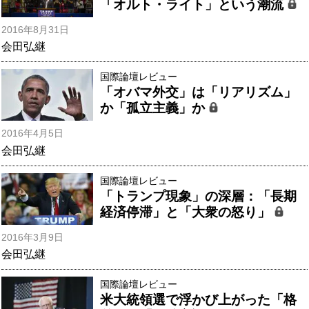
「オルト・ライト」という潮流
2016年8月31日
会田弘継
国際論壇レビュー
「オバマ外交」は「リアリズム」
か「孤立主義」か
2016年4月5日
会田弘継
国際論壇レビュー
「トランプ現象」の深層：「長期
経済停滞」と「大衆の怒り」
2016年3月9日
会田弘継
国際論壇レビュー
米大統領選で浮かび上がった「格