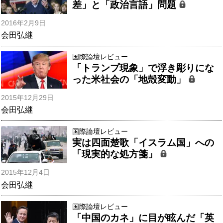
差」と「政治言語」問題
2016年2月9日
会田弘継
国際論壇レビュー
「トランプ現象」で浮き彫りにな
った米社会の「地殻変動」
2015年12月29日
会田弘継
国際論壇レビュー
実は四面楚歌「イスラム国」への
「現実的な処方箋」
2015年12月4日
会田弘継
国際論壇レビュー
「中国のカネ」に目が眩んだ「英