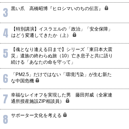
3
黒い爪 高橋昭博『ヒロシマいのちの伝言』
4
【特別講演】イスラエルの「政治」「安全保障」
はどう変遷してきたか（上）
5
【魂となり逢える日まで】シリーズ「東日本大震
災」遺族の終わらぬ旅（10）亡き息子と共に語り
続ける「あなたの命を守って」
6
「PM2.5」だけではない「環境汚染」が生む新た
な中国危機
7
幸福なレイオフを実現した男 藤田邦威（全家連
通所授産施設ZIP相談員）
8
サポーター文化を考える