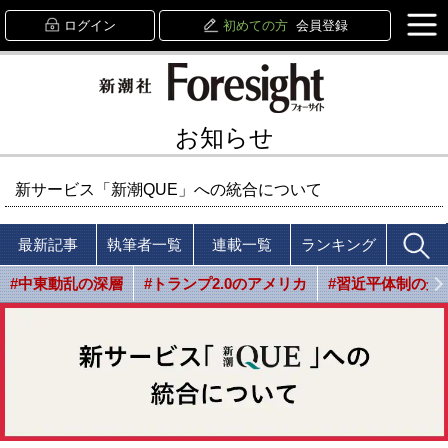
ログイン
初めての方
会員登録
お知らせ
新サービス「新潮QUE」への統合について
最新記事
執筆者一覧
連載一覧
ランキング
#中東動乱の深層
#トランプ2.0のアメリカ
#習近平体制の光