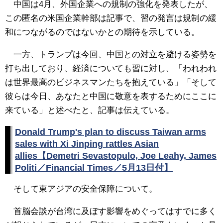
中国は4月、外国企業への規制の強化を発表したが、
この匿名の米国企業幹部は記事で、習の発言は規制の緩
和につながるのではないかとの期待を示している。
一方、トランプは今回、中国との対立を避ける姿勢を
打ち出しており、経済についても習に対し、「われわれ
は世界最高のビジネスマンたちを抱えている」「そして
彼らは今日、あなたと中国に敬意を表するためにここに
来ている」と述べたと、記事は伝えている。
Donald Trump's plan to discuss Taiwan arms
sales with Xi Jinping rattles Asian
allies【Demetri Sevastopulo, Joe Leahy, James
Politi／Financial Times／5月13日付】
そして東アジアの安全保障について。
首脳会談が台湾に及ぼす影響をめぐってはすでに多く