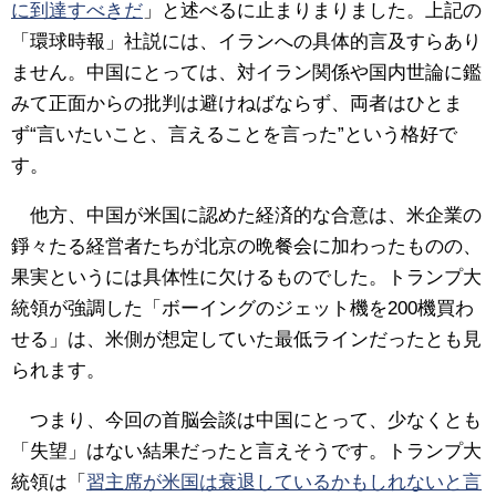
に到達すべきだ
」と述べるに止まりまりました。上記の
「環球時報」社説には、イランへの具体的言及すらあり
ません。中国にとっては、対イラン関係や国内世論に鑑
みて正面からの批判は避けねばならず、両者はひとま
ず“言いたいこと、言えることを言った”という格好で
す。
他方、中国が米国に認めた経済的な合意は、米企業の
錚々たる経営者たちが北京の晩餐会に加わったものの、
果実というには具体性に欠けるものでした。トランプ大
統領が強調した「ボーイングのジェット機を200機買わ
せる」は、米側が想定していた最低ラインだったとも見
られます。
つまり、今回の首脳会談は中国にとって、少なくとも
「失望」はない結果だったと言えそうです。トランプ大
統領は「
習主席が米国は衰退しているかもしれないと言