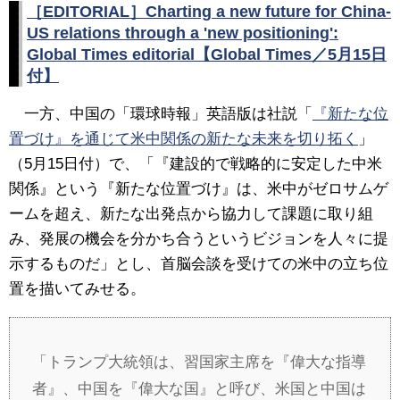
［EDITORIAL］Charting a new future for China-
US relations through a 'new positioning':
Global Times editorial【Global Times／5月15日
付】
一方、中国の「環球時報」英語版は社説「
『新たな位
置づけ』を通じて米中関係の新たな未来を切り拓く
」
（5月15日付）で、「『建設的で戦略的に安定した中米
関係』という『新たな位置づけ』は、米中がゼロサムゲ
ームを超え、新たな出発点から協力して課題に取り組
み、発展の機会を分かち合うというビジョンを人々に提
示するものだ」とし、首脳会談を受けての米中の立ち位
置を描いてみせる。
「トランプ大統領は、習国家主席を『偉大な指導
者』、中国を『偉大な国』と呼び、米国と中国は