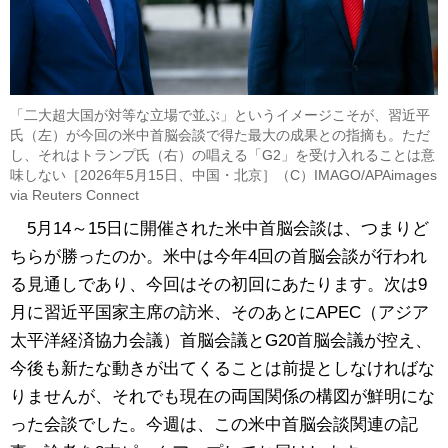
「二大超大国が対等な立場で並ぶ」というイメージこそが、習近平
氏（左）が今回の米中首脳会談で得た最大の成果との指摘も。ただ
し、それはトランプ氏（右）の唱える「G2」を受け入れることは意
味しない［2026年5月15日、中国・北京］（C）IMAGO/APAimages
via Reuters Connect
5月14～15日に開催された米中首脳会談は、つまりど
ちらが勝ったのか。米中は今年4回の首脳会談が行われ
る見通しであり、今回はその初回にあたります。次は9
月に習近平国家主席の訪米、そのあとにAPEC（アジア
太平洋経済協力会議）首脳会議とG20首脳会議が控え、
今後も新たな動きが出てくることは前提としなければな
りませんが、それでも現在の両国関係の構図が鮮明にな
った会談でした。今週は、この米中首脳会談関連の記