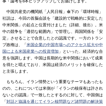
事・論考を8本ピックアップしてお届けします。
中国共産党の機関紙「人民日報」傘下の「環球時報」
社説は、今回の首脳会談を「建設的で戦略的に安定した
中米関係」の起点と位置付けました（詳細、後出）。米
中の競争を「適切な範囲内」で管理し、両国関係を「安
定」させることで合意したとの認識です。一方のトラン
プ政権は、「
米国企業の中国市場へのアクセス拡大や中
国による米国産業への投資増加
」といった、経済的な合
意を強調します。中国は長期的な米中関係において成果
を得たと唱えており、米国は経済のメリットを確保した
と主張します。
もちろん、イラン情勢という重要なテーマもあったも
のの、これについては米側が「イランの核保有は許され
ないとの認識」で一致したとするのに対して、中国側は
「
対話と協議を通じてイラン核問題など諸問題の解決策