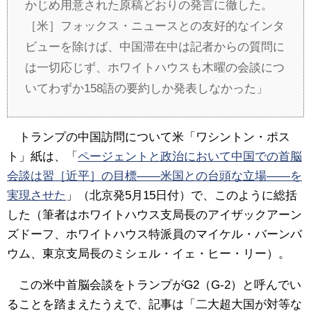
かじめ用意された原稿どおりの発言に徹した。
［米］フォックス・ニュースとの友好的なインタ
ビューを除けば、中国滞在中は記者からの質問に
は一切応じず、ホワイトハウスも木曜の会談につ
いてわずか158語の要約しか発表しなかった」
トランプの中国訪問について米「ワシントン・ポス
ト」紙は、「
ページェントと政治において中国での首脳
会談は習［近平］の目標――米国との台頭な立場――を
実現させた
」（北京発5月15日付）で、このように総括
した（筆者はホワイトハウス支局長のアイザックアーン
ズドーフ、ホワイトハウス特派員のマイケル・バーンバ
ウム、東京支局長のミシェル・イェ・ヒー・リー）。
この米中首脳会談をトランプがG2（G-2）と呼んでい
ることを踏まえたうえで、記事は「二大超大国が対等な