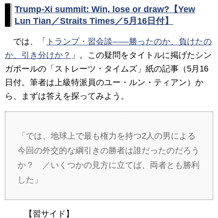
Trump-Xi summit: Win, lose or draw?【Yew
Lun Tian／Straits Times／5月16日付】
では、「
トランプ・習会談――勝ったのか、負けたの
か、引き分けか？
」。この疑問をタイトルに掲げたシン
ガポールの「ストレーツ・タイムズ」紙の記事（5月16
日付。筆者は上級特派員のユー・ルン・ティアン）か
ら、まずは答えを探ってみよう。
「では、地球上で最も権力を持つ2人の男による
今回の外交的な綱引きの勝者は誰だったのだろう
か？ ／いくつかの見方に立てば、両者とも勝利
した」
【習サイド】