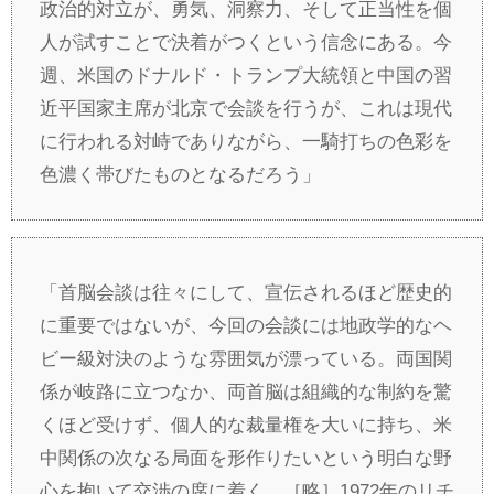
政治的対立が、勇気、洞察力、そして正当性を個
人が試すことで決着がつくという信念にある。今
週、米国のドナルド・トランプ大統領と中国の習
近平国家主席が北京で会談を行うが、これは現代
に行われる対峙でありながら、一騎打ちの色彩を
色濃く帯びたものとなるだろう」
「首脳会談は往々にして、宣伝されるほど歴史的
に重要ではないが、今回の会談には地政学的なヘ
ビー級対決のような雰囲気が漂っている。両国関
係が岐路に立つなか、両首脳は組織的な制約を驚
くほど受けず、個人的な裁量権を大いに持ち、米
中関係の次なる局面を形作りたいという明白な野
心を抱いて交渉の席に着く。［略］1972年のリチ