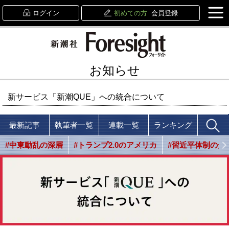
ログイン
初めての方
会員登録
お知らせ
新サービス「新潮QUE」への統合について
最新記事
執筆者一覧
連載一覧
ランキング
#中東動乱の深層
#トランプ2.0のアメリカ
#習近平体制の光