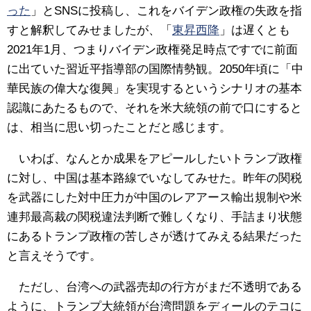
った
」とSNSに投稿し、これをバイデン政権の失政を指
すと解釈してみせましたが、「
東昇西降
」は遅くとも
2021年1月、つまりバイデン政権発足時点ですでに前面
に出ていた習近平指導部の国際情勢観。2050年頃に「中
華民族の偉大な復興」を実現するというシナリオの基本
認識にあたるもので、それを米大統領の前で口にすると
は、相当に思い切ったことだと感じます。
いわば、なんとか成果をアピールしたいトランプ政権
に対し、中国は基本路線でいなしてみせた。昨年の関税
を武器にした対中圧力が中国のレアアース輸出規制や米
連邦最高裁の関税違法判断で難しくなり、手詰まり状態
にあるトランプ政権の苦しさが透けてみえる結果だった
と言えそうです。
ただし、台湾への武器売却の行方がまだ不透明である
ように、トランプ大統領が台湾問題をディールのテコに