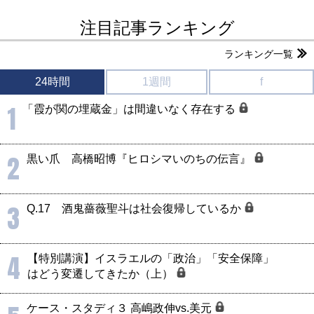
注目記事ランキング
ランキング一覧
24時間
1週間
f
1
「霞が関の埋蔵金」は間違いなく存在する
2
黒い爪 高橋昭博『ヒロシマいのちの伝言』
3
Q.17 酒鬼薔薇聖斗は社会復帰しているか
4
【特別講演】イスラエルの「政治」「安全保障」
はどう変遷してきたか（上）
ケース・スタディ３ 高嶋政伸vs.美元