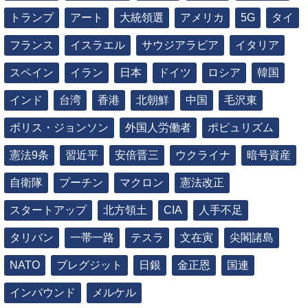
トランプ
アート
大統領選
アメリカ
5G
タイ
フランス
イスラエル
サウジアラビア
イタリア
スペイン
イラン
日本
ドイツ
ロシア
韓国
インド
台湾
香港
北朝鮮
中国
毛沢東
ボリス・ジョンソン
外国人労働者
ポピュリズム
憲法9条
習近平
安倍晋三
ウクライナ
暗号資産
自衛隊
プーチン
マクロン
憲法改正
スタートアップ
北方領土
CIA
人手不足
タリバン
一帯一路
テスラ
文在寅
尖閣諸島
NATO
ブレグジット
日銀
金正恩
国連
インバウンド
メルケル