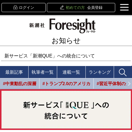
ログイン
初めての方
会員登録
お知らせ
新サービス「新潮QUE」への統合について
最新記事
執筆者一覧
連載一覧
ランキング
#中東動乱の深層
#トランプ2.0のアメリカ
#習近平体制の光