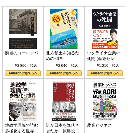
廃墟のヨーロッパ
北方領土を知るた
ウクライナ企業の
めの63章
死闘 (産経セレク
ト S 039)
¥2,860（税込）
¥2,640（税込）
¥1,210（税込）
地政学理論で読む
誰が日本を降伏さ
農業ビジネス
多極化する世界：
せたか 原爆投