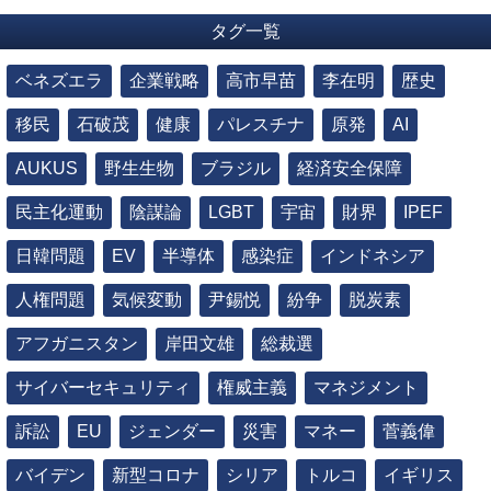
タグ一覧
ベネズエラ
企業戦略
高市早苗
李在明
歴史
移民
石破茂
健康
パレスチナ
原発
AI
AUKUS
野生生物
ブラジル
経済安全保障
民主化運動
陰謀論
LGBT
宇宙
財界
IPEF
日韓問題
EV
半導体
感染症
インドネシア
人権問題
気候変動
尹錫悦
紛争
脱炭素
アフガニスタン
岸田文雄
総裁選
サイバーセキュリティ
権威主義
マネジメント
訴訟
EU
ジェンダー
災害
マネー
菅義偉
バイデン
新型コロナ
シリア
トルコ
イギリス