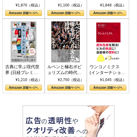
トランプとBRICS
下、ソ連参戦、そ
¥1,870（税込）
¥1,100（税込）
¥1,848（税込）
の挑戦
して聖断 (PHP新
書)
古典に学ぶ現代世
ルペンと極右ポピ
ウンコノミクス
界 (日経プレミア
ュリズムの時代：
(インターナショナ
シリーズ)
〈ヤヌス〉の二つ
ル新書)
¥1,210（税込）
¥2,750（税込）
¥1,045（税込）
の顔