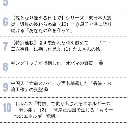
5
6
【魂となり逢える日まで】シリーズ「東日本大震
災」遺族の終わらぬ旅（10）亡き息子と共に語り
続ける「あなたの命を守って」
7
【特別連載】引き裂かれた時を越えて――「二・
二六事件」に殉じた兄よ（1）たまさんの絵
8
ギングリッチが指摘した「オバマの資質」
9
中国人「亡命スパイ」が実名暴露した「香港・台
湾工作」の実態
10
ホルムズ「封鎖」で炙り出されるエネルギーの
「弱い鎖」（2）：湾岸産油国で生じる「もう一
つのエネルギー危機」