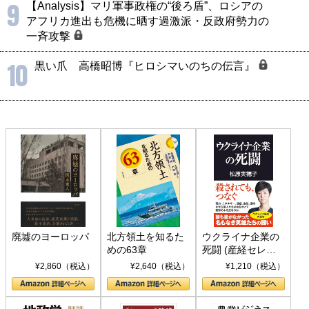
9
【Analysis】マリ軍事政権の“後ろ盾”、ロシアの
アフリカ進出も危機に晒す過激派・反政府勢力の
一斉攻撃
10
黒い爪 高橋昭博『ヒロシマいのちの伝言』
廃墟のヨーロッパ
北方領土を知るた
ウクライナ企業の
めの63章
死闘 (産経セレク
ト S 039)
¥2,860（税込）
¥2,640（税込）
¥1,210（税込）