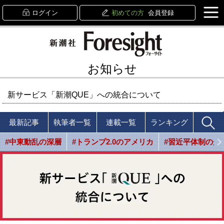
ログイン
初めての方
会員登録
お知らせ
新サービス「新潮QUE」への統合について
最新記事
執筆者一覧
連載一覧
ランキング
#中東動乱の深層
#トランプ2.0のアメリカ
#習近平体制の光