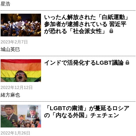
星浩
いったん解放された「白紙運動」
参加者が逮捕されている 習近平
が恐れる「社会派女性」
2023年2月7日
城山英巳
インドで活発化するLGBT議論
2022年12月12日
緒方麻也
「LGBTの粛清」が蔓延るロシア
の「内なる外国」チェチェン
2022年1月26日