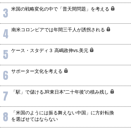
3
米国の戦略変化の中で「普天間問題」を考える
4
南米コロンビアでは年間三千人が誘拐される
5
ケース・スタディ３ 高嶋政伸vs.美元
6
サポーター文化を考える
7
「駅」で儲けるJR東日本“二十年後”の積み残し
8
「米国のようには振る舞えない中国」に方針転換
を選ばせてはならない