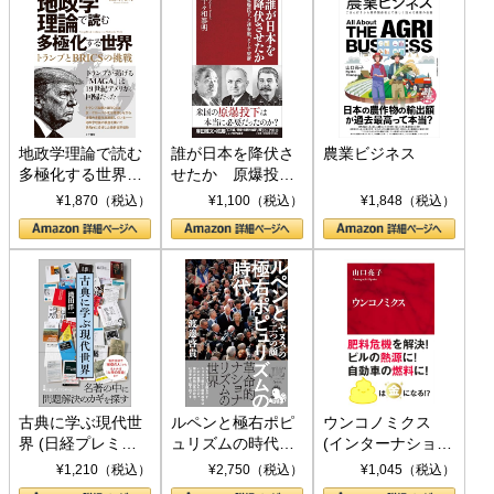
地政学理論で読む
誰が日本を降伏さ
農業ビジネス
多極化する世界：
せたか 原爆投
トランプとBRICS
下、ソ連参戦、そ
¥1,870（税込）
¥1,100（税込）
¥1,848（税込）
の挑戦
して聖断 (PHP新
書)
古典に学ぶ現代世
ルペンと極右ポピ
ウンコノミクス
界 (日経プレミア
ュリズムの時代：
(インターナショナ
シリーズ)
〈ヤヌス〉の二つ
ル新書)
¥1,210（税込）
¥2,750（税込）
¥1,045（税込）
の顔