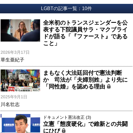
LGBTの記事一覧：10件
全米初のトランスジェンダーを公
表する下院議員サラ・マクブライ
ドが語る「『ファースト』である
こと」
2026年3月17日
草生亜紀子
まもなく大法廷回付で憲法判断
か 司法が「夫婦別姓」より先に
「同性婚」を認める理由
2025年9月1日
川名壮志
ドキュメント憲法改正 (3)
立憲「態度硬化」で維新との共闘
にひび