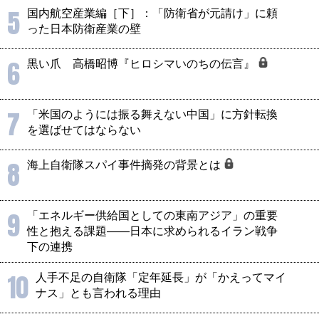
5
国内航空産業編［下］：「防衛省が元請け」に頼
った日本防衛産業の壁
6
黒い爪 高橋昭博『ヒロシマいのちの伝言』
7
「米国のようには振る舞えない中国」に方針転換
を選ばせてはならない
8
海上自衛隊スパイ事件摘発の背景とは
9
「エネルギー供給国としての東南アジア」の重要
性と抱える課題――日本に求められるイラン戦争
下の連携
10
人手不足の自衛隊「定年延長」が「かえってマイ
ナス」とも言われる理由