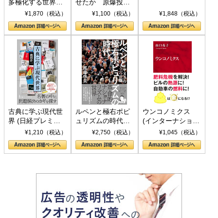
多極化する世界：
せたか 原爆投
トランプとBRICS
下、ソ連参戦、そ
¥1,870（税込）
¥1,100（税込）
¥1,848（税込）
の挑戦
して聖断 (PHP新
書)
古典に学ぶ現代世
ルペンと極右ポピ
ウンコノミクス
界 (日経プレミア
ュリズムの時代：
(インターナショナ
シリーズ)
〈ヤヌス〉の二つ
ル新書)
¥1,210（税込）
¥2,750（税込）
¥1,045（税込）
の顔