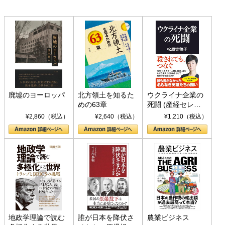
廃墟のヨーロッパ
北方領土を知るた
ウクライナ企業の
めの63章
死闘 (産経セレク
ト S 039)
¥2,860（税込）
¥2,640（税込）
¥1,210（税込）
地政学理論で読む
誰が日本を降伏さ
農業ビジネス