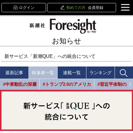
ログイン
初めての方
会員登録
お知らせ
新サービス「新潮QUE」への統合について
最新記事
執筆者一覧
連載一覧
ランキング
#中東動乱の深層
#トランプ2.0のアメリカ
#習近平体制の光