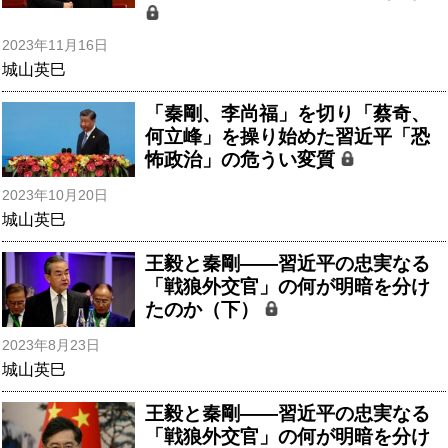
2023年11月16日
城山英巳
「秦剛、李尚福」を切り「蔡奇、
何立峰」を操り始めた習近平「恐
怖政治」の危うい変質
2023年10月20日
城山英巳
王毅と秦剛――習近平の忠実なる
「戦狼外交官」の何が明暗を分け
たのか（下）
2023年8月23日
城山英巳
王毅と秦剛――習近平の忠実なる
「戦狼外交官」の何が明暗を分け