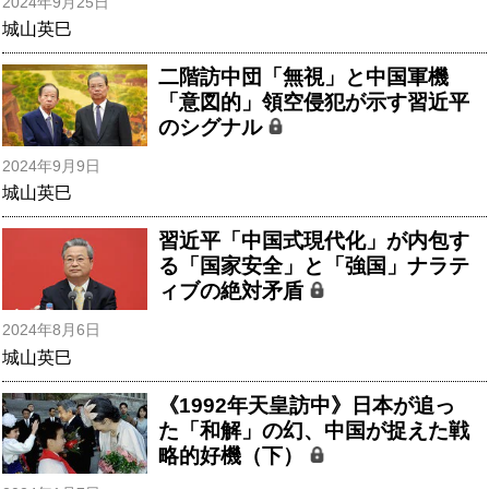
2024年9月25日
城山英巳
二階訪中団「無視」と中国軍機
「意図的」領空侵犯が示す習近平
のシグナル
2024年9月9日
城山英巳
習近平「中国式現代化」が内包す
る「国家安全」と「強国」ナラテ
ィブの絶対矛盾
2024年8月6日
城山英巳
《1992年天皇訪中》日本が追っ
た「和解」の幻、中国が捉えた戦
略的好機（下）