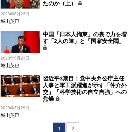
たのか（上）
2023年8月23日
城山英巳
中国「日本人拘束」の裏で力を増
す「2人の陳」と「国家安全閥」
2023年5月23日
城山英巳
習近平3期目：党中央弁公庁主任
人事と軍工派躍進が示す「仲介外
交」「科学技術の自立自強」への
焦燥
2023年3月29日
城山英巳
1
2