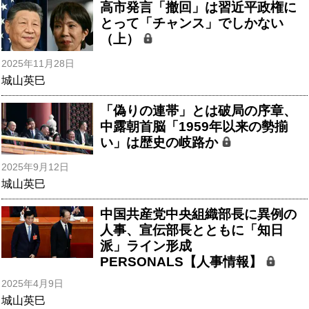
高市発言「撤回」は習近平政権に
とって「チャンス」でしかない
（上）
2025年11月28日
城山英巳
「偽りの連帯」とは破局の序章、
中露朝首脳「1959年以来の勢揃
い」は歴史の岐路か
2025年9月12日
城山英巳
中国共産党中央組織部長に異例の
人事、宣伝部長とともに「知日
派」ライン形成
PERSONALS【人事情報】
2025年4月9日
城山英巳