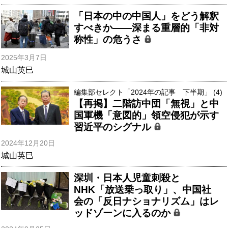
「日本の中の中国人」をどう解釈
すべきか――深まる重層的「非対
称性」の危うさ
2025年3月7日
城山英巳
編集部セレクト「2024年の記事 下半期」 (4)
【再掲】二階訪中団「無視」と中
国軍機「意図的」領空侵犯が示す
習近平のシグナル
2024年12月20日
城山英巳
深圳・日本人児童刺殺と
NHK「放送乗っ取り」、中国社
会の「反日ナショナリズム」はレ
ッドゾーンに入るのか