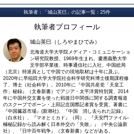
執筆者：「城山英巳」の記事一覧：25件
執筆者プロフィール
城山英巳（しろやまひでみ）
北海道大学大学院メディア・コミュニケーショ
ン研究院教授。1969年生まれ。慶應義塾大学
文学部卒業後、時事通信社に入社。中国総局
（北京）特派員として中国での現地取材は十年に及ぶ。
2020年に早稲田大学大学院社会科学研究科博士後期課程修
了、博士（社会科学）。2010年に『中国共産党「天皇工
作」秘録』（文春新書）でアジア・太平洋賞特別賞、2014
年に中国外交文書を使った戦後日中関係に関する調査報道
のスクープでボーン・上田記念国際記者賞を受賞。著書に
『中国臓器市場』(新潮社)、『中国 消し去られた記録』
（白水社）、『マオとミカド』（同）、『天安門ファイル-
極秘記録から読み解く日本外交の「失敗」』（中央公論新
社）、『日中百年戦争』（文春新書）などがある。