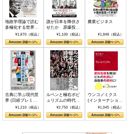
地政学理論で読む
誰が日本を降伏さ
農業ビジネス
多極化する世界：
せたか 原爆投
トランプとBRICS
下、ソ連参戦、そ
¥1,870（税込）
¥1,100（税込）
¥1,848（税込）
の挑戦
して聖断 (PHP新
書)
古典に学ぶ現代世
ルペンと極右ポピ
ウンコノミクス
界 (日経プレミア
ュリズムの時代：
(インターナショナ
シリーズ)
〈ヤヌス〉の二つ
ル新書)
¥1,210（税込）
¥2,750（税込）
¥1,045（税込）
の顔