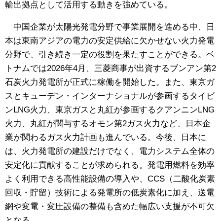
輸出拠点として活用する動きを強めている。
中国企業が太陽光発電分野で事業展開を進める中、日
本は東南アジアの電力の安定供給に欠かせない火力発電
分野で、引き続き一定の役割を果たすことができる。ベ
トナムでは2026年4月、三菱商事が出資するブンアン第2
石炭火力発電所が正式に稼働を開始した。また、東京ガ
スとキューデン・インターナショナルが参画するタイビ
ンLNG火力、東京ガスと丸紅が参画するクアンニンLNG
火力、丸紅が関与するオモン第2ガス火力など、日本企
業が関わるガス火力計画も進んでいる。今後、日本に
は、火力発電所の建設だけでなく、電力システム全体の
安定化に貢献することが求められる。発電用燃料を効率
よく利用できる高性能設備の導入や、CCS（二酸化炭素
回収・貯留）技術による発電所の低炭素化に加え、送電
網や変電・変圧設備の整備も含めた幅広い支援が不可欠
となる。