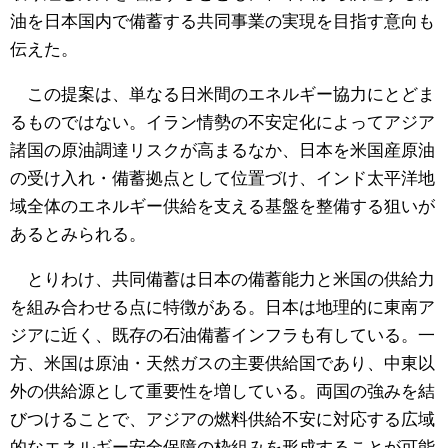
油を日本国内で備蓄する共同事業の実現を目指す意向も
伝えた。
この提案は、単なる日米間のエネルギー協力にとどま
るものではない。イラン情勢の不安定化によってアジア
諸国の原油調達リスクが高まるなか、日本を米国産原油
の受け入れ・備蓄拠点として位置づけ、インド太平洋地
域全体のエネルギー供給を支える基盤を整備する狙いが
あるとみられる。
とりわけ、共同備蓄は日本の備蓄能力と米国の供給力
を組み合わせる点に特徴がある。日本は地理的に東南ア
ジアに近く、既存の石油備蓄インフラも有している。一
方、米国は原油・天然ガスの主要供給国であり、中東以
外の供給源として重要性を増している。両国の強みを結
びつけることで、アジアの燃料供給不安に対応する広域
的なエネルギー安全保障の枠組みを形成することが可能