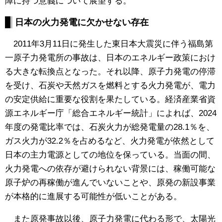
障に持つ意義について展望する。
日本の火力発電に欠かせない存在
2011年3月11日に発生した東日本大震災に伴う福島第
一原子力発電所の事故は、日本のエネルギー政策におけ
る大きな転換点となった。それ以降、原子力発電の停滞
を受け、石炭や天然ガスを燃料とする火力発電が、電力
の安定供給に重要な役割を果たしている。経済産業省資
源エネルギー庁「総合エネルギー統計」によれば、2024
年度の発電比率では、石炭火力が総発電量の28.1％を、
ガス火力が32.2％を占めるなど、火力発電が依然として
日本の主力電源としての地位を保っている。当面の間、
火力発電への依存が避けられない背景には、稼働可能な
原子炉の再稼働が進んでいないことや、原発の新設事業
が本格的に進展する可能性が低いことがある。
また原発事故以後、原子力発電に代わる形で、太陽光