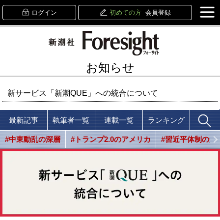
ログイン
初めての方
会員登録
お知らせ
新サービス「新潮QUE」への統合について
最新記事
執筆者一覧
連載一覧
ランキング
#中東動乱の深層
#トランプ2.0のアメリカ
#習近平体制の光