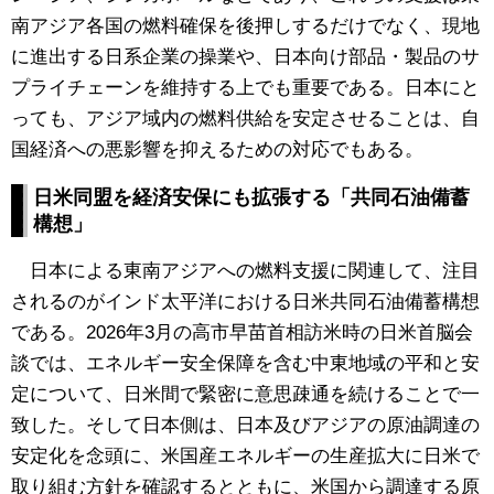
南アジア各国の燃料確保を後押しするだけでなく、現地
に進出する日系企業の操業や、日本向け部品・製品のサ
プライチェーンを維持する上でも重要である。日本にと
っても、アジア域内の燃料供給を安定させることは、自
国経済への悪影響を抑えるための対応でもある。
日米同盟を経済安保にも拡張する「共同石油備蓄
構想」
日本による東南アジアへの燃料支援に関連して、注目
されるのがインド太平洋における日米共同石油備蓄構想
である。2026年3月の高市早苗首相訪米時の日米首脳会
談では、エネルギー安全保障を含む中東地域の平和と安
定について、日米間で緊密に意思疎通を続けることで一
致した。そして日本側は、日本及びアジアの原油調達の
安定化を念頭に、米国産エネルギーの生産拡大に日米で
取り組む方針を確認するとともに、米国から調達する原