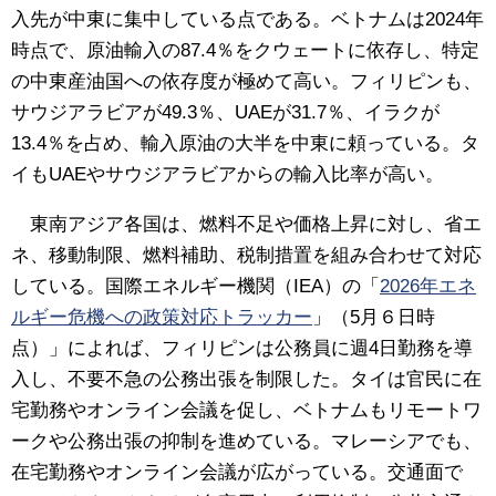
入先が中東に集中している点である。ベトナムは2024年
時点で、原油輸入の87.4％をクウェートに依存し、特定
の中東産油国への依存度が極めて高い。フィリピンも、
サウジアラビアが49.3％、UAEが31.7％、イラクが
13.4％を占め、輸入原油の大半を中東に頼っている。タ
イもUAEやサウジアラビアからの輸入比率が高い。
東南アジア各国は、燃料不足や価格上昇に対し、省エ
ネ、移動制限、燃料補助、税制措置を組み合わせて対応
している。国際エネルギー機関（IEA）の「
2026年エネ
ルギー危機への政策対応トラッカー
」（5月６日時
点）」によれば、フィリピンは公務員に週4日勤務を導
入し、不要不急の公務出張を制限した。タイは官民に在
宅勤務やオンライン会議を促し、ベトナムもリモートワ
ークや公務出張の抑制を進めている。マレーシアでも、
在宅勤務やオンライン会議が広がっている。交通面で