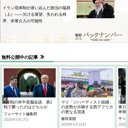
イラン現体制が迷い込んだ政治の隘路
（上）――欠ける展望、失われる秩
序、米軍介入の可能性
無料公開中の記事
4連戦の米中首脳会談、第1
マリ「ジハーディスト組織」
韓国
戦で勝ったのはどちらか
の攻勢が示唆する西アフリカ
東1
の更なる混迷
米韓
フォーサイト編集部
篠田英朗
千々
2026年5月17日
2026年5月15日
202