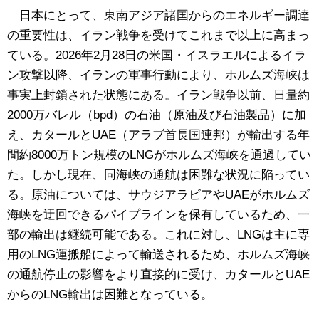
日本にとって、東南アジア諸国からのエネルギー調達
の重要性は、イラン戦争を受けてこれまで以上に高まっ
ている。2026年2月28日の米国・イスラエルによるイラ
ン攻撃以降、イランの軍事行動により、ホルムズ海峡は
事実上封鎖された状態にある。イラン戦争以前、日量約
2000万バレル（bpd）の石油（原油及び石油製品）に加
え、カタールとUAE（アラブ首長国連邦）が輸出する年
間約8000万トン規模のLNGがホルムズ海峡を通過してい
た。しかし現在、同海峡の通航は困難な状況に陥ってい
る。原油については、サウジアラビアやUAEがホルムズ
海峡を迂回できるパイプラインを保有しているため、一
部の輸出は継続可能である。これに対し、LNGは主に専
用のLNG運搬船によって輸送されるため、ホルムズ海峡
の通航停止の影響をより直接的に受け、カタールとUAE
からのLNG輸出は困難となっている。