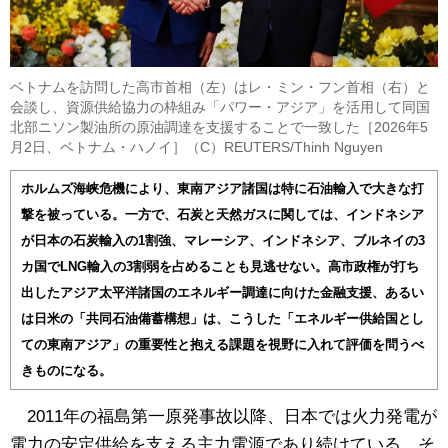
ベトナムを訪問した高市首相（左）はレ・ミン・フン首相（右）と
会談し、資源供給協力の枠組み「パワー・アジア」を活用して同国
北部ニソン製油所の原油調達を支援することで一致した［2026年5
月2日、ベトナム・ハノイ］（C）REUTERS/Thinh Nguyen
ホルムズ海峡危機により、東南アジア諸国は特に石油輸入で大きな打
撃を被っている。一方で、石炭と天然ガスに関しては、インドネシア
が日本の石炭輸入の1割強、マレーシア、インドネシア、ブルネイの3
カ国でLNG輸入の3割弱を占めることも見逃せない。高市政権が打ち
出したアジア太平洋諸国のエネルギー調達に向けた金融支援、あるい
は日米の「共同石油備蓄構想」は、こうした「エネルギー供給国とし
ての東南アジア」の重要性と抱える課題を視野に入れて評価を問うべ
きものになる。
2011年の福島第一原発事故以降、日本では火力発電が
電力の安定供給を支える主力電源であり続けている。そ