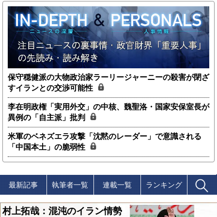
保守穏健派の大物政治家ラーリージャーニーの殺害が閉ざ
すイランとの交渉可能性
李在明政権「実用外交」の中核、魏聖洛・国家安保室長が
異例の「自主派」批判
米軍のベネズエラ攻撃「沈黙のレーダー」で意識される
「中国本土」の脆弱性
最新記事
執筆者一覧
連載一覧
ランキング
村上拓哉：混沌のイラン情勢