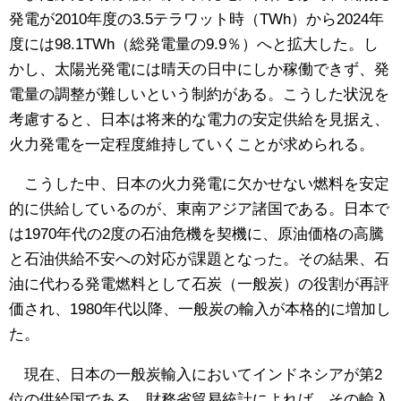
発電が2010年度の3.5テラワット時（TWh）から2024年
度には98.1TWh（総発電量の9.9％）へと拡大した。し
かし、太陽光発電には晴天の日中にしか稼働できず、発
電量の調整が難しいという制約がある。こうした状況を
考慮すると、日本は将来的な電力の安定供給を見据え、
火力発電を一定程度維持していくことが求められる。
こうした中、日本の火力発電に欠かせない燃料を安定
的に供給しているのが、東南アジア諸国である。日本で
は1970年代の2度の石油危機を契機に、原油価格の高騰
と石油供給不安への対応が課題となった。その結果、石
油に代わる発電燃料として石炭（一般炭）の役割が再評
価され、1980年代以降、一般炭の輸入が本格的に増加し
た。
現在、日本の一般炭輸入においてインドネシアが第2
位の供給国である。財務省貿易統計によれば、その輸入