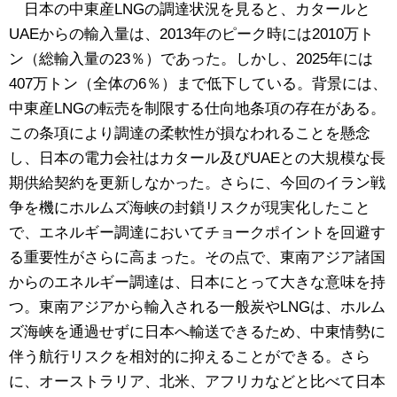
日本の中東産LNGの調達状況を見ると、カタールと
UAEからの輸入量は、2013年のピーク時には2010万ト
ン（総輸入量の23％）であった。しかし、2025年には
407万トン（全体の6％）まで低下している。背景には、
中東産LNGの転売を制限する仕向地条項の存在がある。
この条項により調達の柔軟性が損なわれることを懸念
し、日本の電力会社はカタール及びUAEとの大規模な長
期供給契約を更新しなかった。さらに、今回のイラン戦
争を機にホルムズ海峡の封鎖リスクが現実化したこと
で、エネルギー調達においてチョークポイントを回避す
る重要性がさらに高まった。その点で、東南アジア諸国
からのエネルギー調達は、日本にとって大きな意味を持
つ。東南アジアから輸入される一般炭やLNGは、ホルム
ズ海峡を通過せずに日本へ輸送できるため、中東情勢に
伴う航行リスクを相対的に抑えることができる。さら
に、オーストラリア、北米、アフリカなどと比べて日本