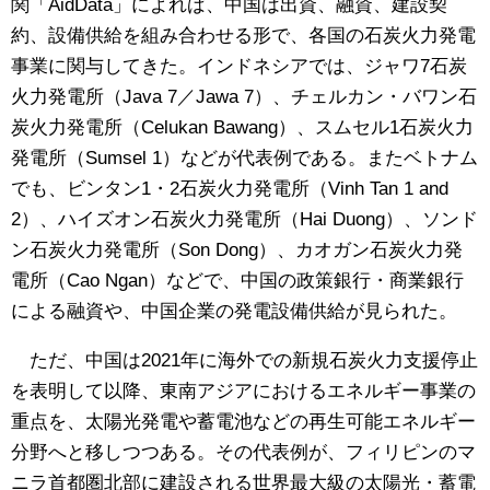
関「AidData」によれば、中国は出資、融資、建設契
約、設備供給を組み合わせる形で、各国の石炭火力発電
事業に関与してきた。インドネシアでは、ジャワ7石炭
火力発電所（Java 7／Jawa 7）、チェルカン・バワン石
炭火力発電所（Celukan Bawang）、スムセル1石炭火力
発電所（Sumsel 1）などが代表例である。またベトナム
でも、ビンタン1・2石炭火力発電所（Vinh Tan 1 and
2）、ハイズオン石炭火力発電所（Hai Duong）、ソンド
ン石炭火力発電所（Son Dong）、カオガン石炭火力発
電所（Cao Ngan）などで、中国の政策銀行・商業銀行
による融資や、中国企業の発電設備供給が見られた。
ただ、中国は2021年に海外での新規石炭火力支援停止
を表明して以降、東南アジアにおけるエネルギー事業の
重点を、太陽光発電や蓄電池などの再生可能エネルギー
分野へと移しつつある。その代表例が、フィリピンのマ
ニラ首都圏北部に建設される世界最大級の太陽光・蓄電