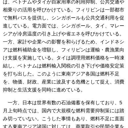
は、ベトナムやタイが自家用車の利用抑制、公共交通や
相乗りの活用を呼びかけている。フィリピンは一部都市
で無料バスを提供し、シンガポールも公共交通利用を促
進している。電力面では、シンガポール、タイ、マレー
シアが冷房温度の引き上げや省エネを呼びかけている。
一方、家計や企業への影響を和らげるため、インドネシ
アは燃料補助金を増額し、フィリピンは運輸・農漁業向
け支援を実施している。タイは調理用燃料価格を一時凍
結し、ベトナムは燃料輸入関税の引き下げや価格安定策
を打ち出した。このように東南アジア各国は燃料不足
を、物価、財政、産業に波及する危機として捉え、消費
抑制と生活支援を同時に進めている。
一方、日本は世界有数の石油備蓄を保有しており、5
月上旬時点では、国内で大規模な燃料需要抑制策には踏
み切っていない。こうした事情もあり、燃料不足に直面
する東南アジア諸国に対しては、商業取引や民間企業を