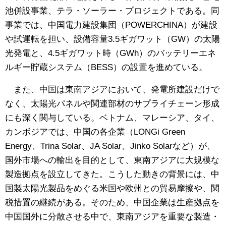
池併設事業、テラ・ソーラー・プロジェクトである。同
事業では、中国電力建設集団（POWERCHINA）が建設
や試運転を担い、設備容量3.5ギガワット（GW）の太陽
光発電と、4.5ギガワット時（GWh）のバッテリーエネ
ルギー貯蔵システム（BESS）の設置を進めている。
また、中国は東南アジアにおいて、発電所建設だけで
なく、太陽光パネルや関連部材のサプライチェーン形成
にも深く関与している。ベトナム、マレーシア、タイ、
カンボジアでは、中国の各企業（LONGi Green
Energy、Trina Solar、JA Solar、Jinko Solarなど）が、
国外市場への輸出を目的として、東南アジアに大規模な
製造拠点を設立してきた。こうした動きの背景には、中
国製太陽光製品をめぐる米国や欧州との貿易摩擦や、関
税措置の継続がある。そのため、中国企業は生産拠点を
中国国外に分散させる中で、東南アジアを重要な製造・