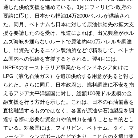
通じた供給支援を進めている。3月にフィリピン政府の
要請に応じ、日本から軽油14万2000バレルが供給され
た。同月、ベトナムも日本に対して原油供給先の拡大支
援を要請したのを受け、報道によれば、出光興産がホル
ムズ海峡を通らないルートで原油約400万バレルを調達
し、出資先であるニソン製油所などで精製して、ベトナ
ム国内への供給を支援するとされる。翌4月には、
INPEXのオーストラリア事業からインドネシア向けに
LPG（液化石油ガス）を追加供給する用意があると報じ
られた。さらに同月、日本政府は、燃料調達に不安を抱
えるアジア太平洋諸国に対し、総額100億ドル規模の金
融支援を行う方針を示した。これは、日本の石油備蓄を
直接融通するものではなく、各国が原油や石油製品を調
達する際に必要な資金力や信用力を補うことを目的とし
ている。対象国には、フィリピン、ベトナム、タイ、マ
レーシア、シンガポールなどであり、これらの支援は東