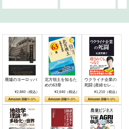
廃墟のヨーロッパ
北方領土を知るた
ウクライナ企業の
めの63章
死闘 (産経セレク
ト S 039)
¥2,860（税込）
¥2,640（税込）
¥1,210（税込）