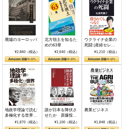
廃墟のヨーロッパ
北方領土を知るた
ウクライナ企業の
めの63章
死闘 (産経セレク
ト S 039)
¥2,860（税込）
¥2,640（税込）
¥1,210（税込）
地政学理論で読む
誰が日本を降伏さ
農業ビジネス
多極化する世界：
せたか 原爆投
トランプとBRICS
下、ソ連参戦、そ
¥1,870（税込）
¥1,100（税込）
¥1,848（税込）
の挑戦
して聖断 (PHP新