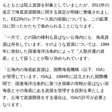
もともとは陸上資源を対象としていましたが、2011年の
改正で海底資源開発に関する規定が明確に整備されまし
た。EEZ内のレアアース泥の採掘についても、この鉱業
法に則ったかたちで進められることになります」
「一方で、どの国の権利も及ばない公海内にも、海底資
源は存在しています。そのような資源については、1994
年に発効した国連海洋法条約によって『人類共通の資
産』として扱うことが取り決められています」
「公海内の海底鉱資源は、国際海底機構（以下、ISA）
が管理しています。ISAは、1994年に設立された国際機
関で、国連海洋法条約に基づき国家の管轄が及ばない深
海底とその海底にある資源を管理する役割を果たしま
す。公海で資源開発をする場合は、ISAの許可が必要と
なります」