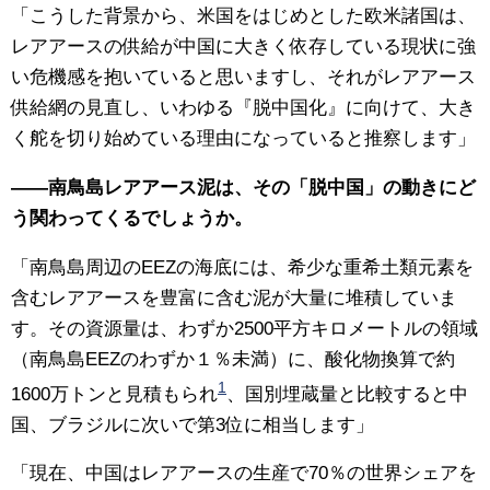
「こうした背景から、米国をはじめとした欧米諸国は、
レアアースの供給が中国に大きく依存している現状に強
い危機感を抱いていると思いますし、それがレアアース
供給網の見直し、いわゆる『脱中国化』に向けて、大き
く舵を切り始めている理由になっていると推察します」
——南鳥島レアアース泥は、その「脱中国」の動きにど
う関わってくるでしょうか。
「南鳥島周辺のEEZの海底には、希少な重希土類元素を
含むレアアースを豊富に含む泥が大量に堆積していま
す。その資源量は、わずか2500平方キロメートルの領域
（南鳥島EEZのわずか１％未満）に、酸化物換算で約
1
1600万トンと見積もられ
、国別埋蔵量と比較すると中
国、ブラジルに次いで第3位に相当します」
「現在、中国はレアアースの生産で70％の世界シェアを