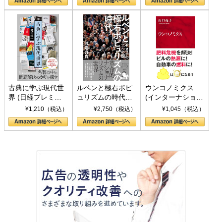
書)
古典に学ぶ現代世
ルペンと極右ポピ
ウンコノミクス
界 (日経プレミア
ュリズムの時代：
(インターナショナ
シリーズ)
〈ヤヌス〉の二つ
ル新書)
¥1,210（税込）
¥2,750（税込）
¥1,045（税込）
の顔