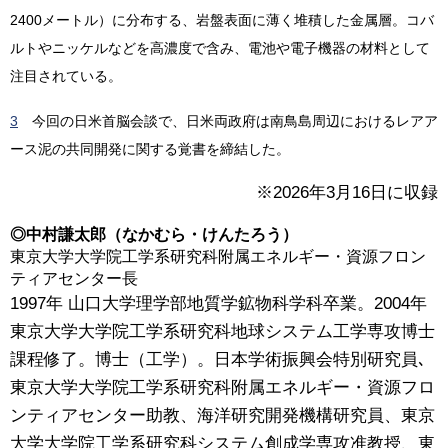
2400メートル）に分布する、岩盤表面に薄く堆積した金属層。コバ
ルトやニッケルなどを高濃度で含み、電池や電子機器の材料として
注目されている。
3
今回の日米首脳会談で、日米両政府は南鳥島周辺におけるレアア
ース泥の共同開発に関する覚書を締結した。
※2026年3月16日に収録
◎中村謙太郎（なかむら・けんたろう）
東京大学大学院工学系研究科附属エネルギー・資源フロン
ティアセンター長
1997年 山口大学理学部地質学鉱物科学科卒業。2004年
東京大学大学院工学系研究科地球システム工学専攻博士
課程修了。博士（工学）。日本学術振興会特別研究員､
東京大学大学院工学系研究科附属エネルギー・資源フロ
ンティアセンター助教、海洋研究開発機構研究員、東京
大学大学院工学系研究科システム創成学専攻准教授、東