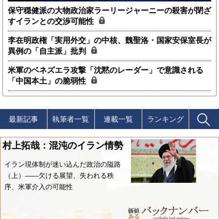
保守穏健派の大物政治家ラーリージャーニーの殺害が閉ざ
すイランとの交渉可能性
李在明政権「実用外交」の中核、魏聖洛・国家安保室長が
異例の「自主派」批判
米軍のベネズエラ攻撃「沈黙のレーダー」で意識される
「中国本土」の脆弱性
最新記事
執筆者一覧
連載一覧
ランキング
村上拓哉：混沌のイラン情勢
イラン現体制が迷い込んだ政治の隘路
（上）――欠ける展望、失われる秩
序、米軍介入の可能性