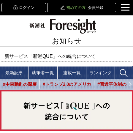
ログイン
初めての方
会員登録
お知らせ
新サービス「新潮QUE」への統合について
最新記事
執筆者一覧
連載一覧
ランキング
#中東動乱の深層
#トランプ2.0のアメリカ
#習近平体制の光