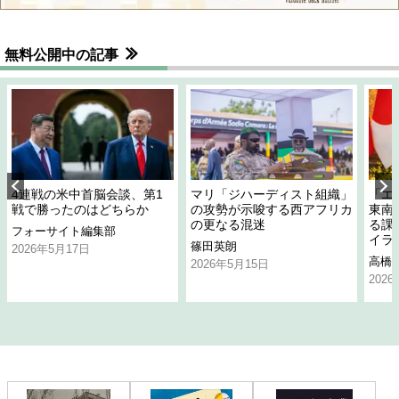
無料公開中の記事
4連戦の米中首脳会談、第1
マリ「ジハーディスト組織」
「エ
戦で勝ったのはどちらか
の攻勢が示唆する西アフリカ
東南
の更なる混迷
る課
フォーサイト編集部
イラ
篠田英朗
2026年5月17日
高橋
2026年5月15日
202