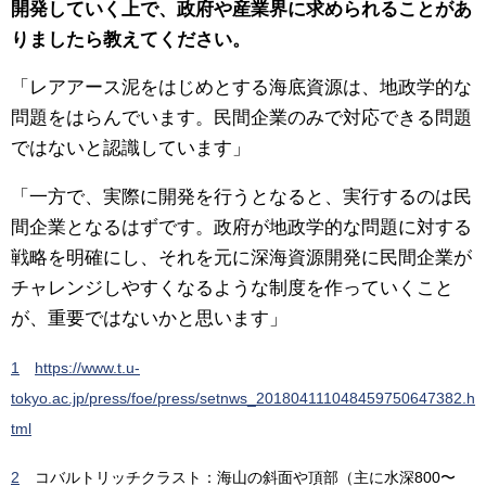
開発していく上で、政府や産業界に求められることがあ
りましたら教えてください。
「レアアース泥をはじめとする海底資源は、地政学的な
問題をはらんでいます。民間企業のみで対応できる問題
ではないと認識しています」
「一方で、実際に開発を行うとなると、実行するのは民
間企業となるはずです。政府が地政学的な問題に対する
戦略を明確にし、それを元に深海資源開発に民間企業が
チャレンジしやすくなるような制度を作っていくこと
が、重要ではないかと思います」
1
https://www.t.u-
tokyo.ac.jp/press/foe/press/setnws_201804111048459750647382.h
tml
2
コバルトリッチクラスト：海山の斜面や頂部（主に水深800〜