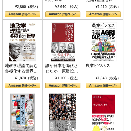
ト S 039)
¥2,860（税込）
¥2,640（税込）
¥1,210（税込）
地政学理論で読む
誰が日本を降伏さ
農業ビジネス
多極化する世界：
せたか 原爆投
トランプとBRICS
下、ソ連参戦、そ
¥1,870（税込）
¥1,100（税込）
¥1,848（税込）
の挑戦
して聖断 (PHP新
書)