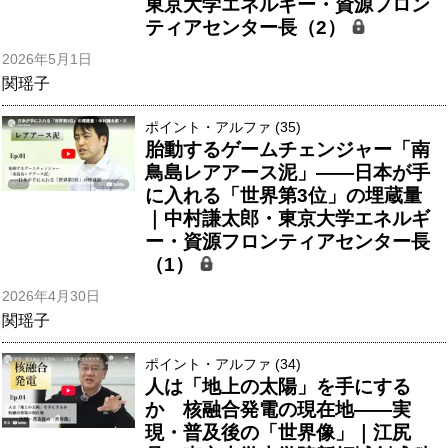
東京大学エネルギー・資源フロン
ティアセンター長（2）
2026年5月1日
関瑶子
ポイント・アルファ (35)
胎動するゲームチェンジャー「南
鳥島レアアース泥」――日本が手
に入れる「世界第3位」の埋蔵量
｜中村謙太郎・東京大学エネルギ
ー・資源フロンティアセンター長
（1）
2026年4月30日
関瑶子
ポイント・アルファ (34)
人は「地上の太陽」を手にする
か 核融合発電の現在地――実
現・普及後の「世界像」｜江尻