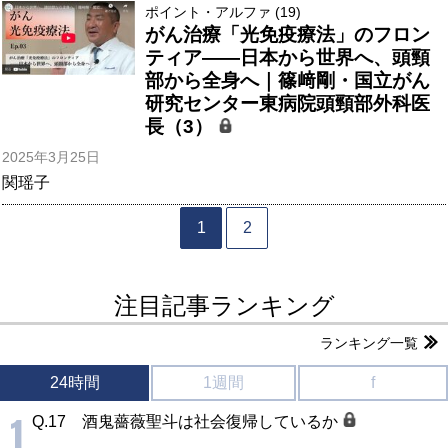
ポイント・アルファ (19)
がん治療「光免疫療法」のフロン
ティア――日本から世界へ、頭頸
部から全身へ｜篠﨑剛・国立がん
研究センター東病院頭頸部外科医
長（3）
2025年3月25日
関瑶子
1
2
注目記事ランキング
ランキング一覧
24時間
1週間
f
1
Q.17 酒鬼薔薇聖斗は社会復帰しているか