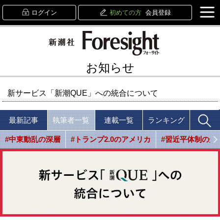
ログイン
初めての方
会員登録
お知らせ
新サービス「新潮QUE」への統合について
最新記事
執筆者一覧
連載一覧
ランキング
#中東動乱の深層
#トランプ2.0のアメリカ
#習近平体制の光