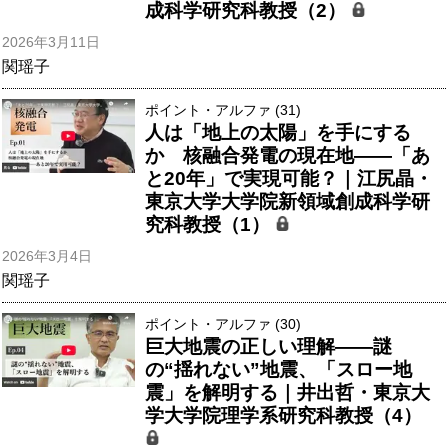
成科学研究科教授（2）
2026年3月11日
関瑶子
ポイント・アルファ (31)
人は「地上の太陽」を手にする
か 核融合発電の現在地――「あ
と20年」で実現可能？｜江尻晶・
東京大学大学院新領域創成科学研
究科教授（1）
2026年3月4日
関瑶子
ポイント・アルファ (30)
巨大地震の正しい理解――謎
の“揺れない”地震、「スロー地
震」を解明する｜井出哲・東京大
学大学院理学系研究科教授（4）