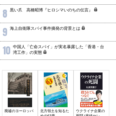
8
黒い爪 高橋昭博『ヒロシマいのちの伝言』
9
海上自衛隊スパイ事件摘発の背景とは
10
中国人「亡命スパイ」が実名暴露した「香港・台
湾工作」の実態
廃墟のヨーロッパ
北方領土を知るた
ウクライナ企業の
めの63章
死闘 (産経セレク