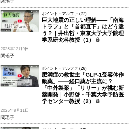
関瑶子
ポイント・アルファ (27)
巨大地震の正しい理解――「南海
トラフ」と「首都直下」はどう違
う？｜井出哲・東京大学大学院理
学系研究科教授（1）
2025年12月9日
関瑶子
ポイント・アルファ (26)
肥満症の救世主「GLP-1受容体作
動薬」——経口薬が主流に？
「中外製薬」「リリー」が挑む新
薬開発｜小野啓・千葉大学予防医
学センター教授（2）
2025年9月11日
関瑶子