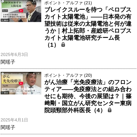
ポイント・アルファ (21)
ブレイクスルーを待つ「ペロブス
カイト太陽電池」――日本発の有
望技術は従来の太陽電池と何が違
うか｜村上拓郎・産総研ペロブス
カイト太陽電池研究チーム長
（1）
2025年6月3日
関瑶子
ポイント・アルファ (20)
がん治療「光免疫療法」のフロン
ティア――免疫療法との組み合わ
せにも期待、今後の展望は？｜篠
﨑剛・国立がん研究センター東病
院頭頸部外科医長（4）
2025年4月1日
関瑶子