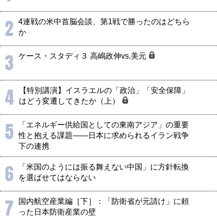
2
4連戦の米中首脳会談、第1戦で勝ったのはどちら
か
3
ケース・スタディ３ 高嶋政伸vs.美元
4
【特別講演】イスラエルの「政治」「安全保障」
はどう変遷してきたか（上）
5
「エネルギー供給国としての東南アジア」の重要
性と抱える課題――日本に求められるイラン戦争
下の連携
6
「米国のようには振る舞えない中国」に方針転換
を選ばせてはならない
7
国内航空産業編［下］：「防衛省が元請け」に頼
った日本防衛産業の壁