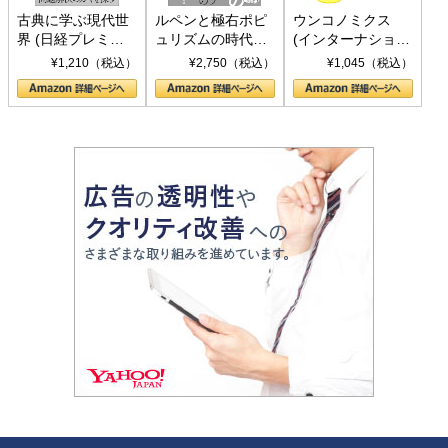
古典に学ぶ現代世
ルペンと極右ポピ
ウンコノミクス
界 (日経プレミア
ュリズムの時代：
(インターナショナ
シリーズ)
〈ヤヌス〉の二つ
ル新書)
¥1,210（税込）
¥2,750（税込）
¥1,045（税込）
の顔