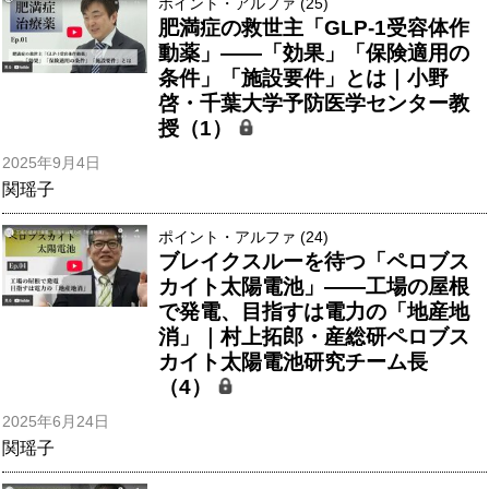
ポイント・アルファ (25)
肥満症の救世主「GLP-1受容体作
動薬」——「効果」「保険適用の
条件」「施設要件」とは｜小野
啓・千葉大学予防医学センター教
授（1）
2025年9月4日
関瑶子
ポイント・アルファ (24)
ブレイクスルーを待つ「ペロブス
カイト太陽電池」――工場の屋根
で発電、目指すは電力の「地産地
消」｜村上拓郎・産総研ペロブス
カイト太陽電池研究チーム長
（4）
2025年6月24日
関瑶子