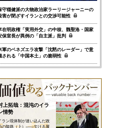
保守穏健派の大物政治家ラーリージャーニーの
殺害が閉ざすイランとの交渉可能性
李在明政権「実用外交」の中核、魏聖洛・国家
安保室長が異例の「自主派」批判
米軍のベネズエラ攻撃「沈黙のレーダー」で意
識される「中国本土」の脆弱性
村上拓哉：混沌のイラ
ン情勢
イラン現体制が迷い込んだ政
治の隘路（上）――欠ける展