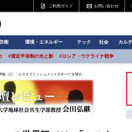
ご利用ガイド
お問い合わせ
ht フォーサイト
防衛
環境・エネルギー
テック
社会
カル
カ
#習近平体制の光と影
#ロシア・ウクライナ戦争
界観（2）「エスタブリッシュメントのすべてを壊す」