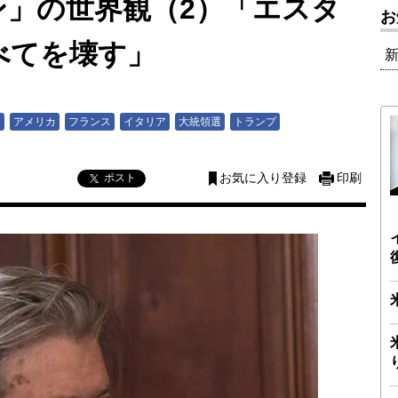
ン」の世界観（2）「エスタ
お
べてを壊す」
ア
アメリカ
フランス
イタリア
大統領選
トランプ
ポスト
お気に入り登録
印刷