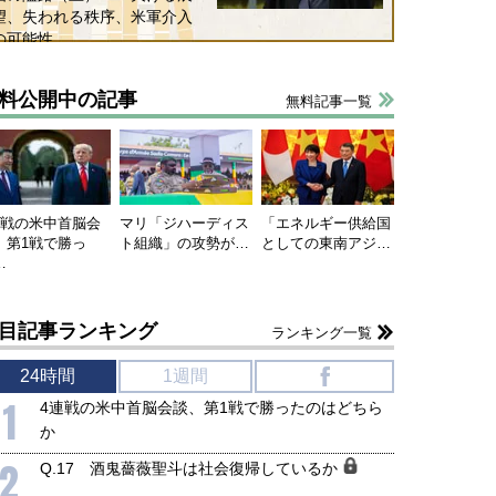
望、失われる秩序、米軍介入
の可能性
料公開中の記事
無料記事一覧
連戦の米中首脳会
マリ「ジハーディス
「エネルギー供給国
、第1戦で勝っ
ト組織」の攻勢が…
としての東南アジ…
…
目記事ランキング
ランキング一覧
24時間
1週間
f
1
4連戦の米中首脳会談、第1戦で勝ったのはどちら
か
2
Q.17 酒鬼薔薇聖斗は社会復帰しているか