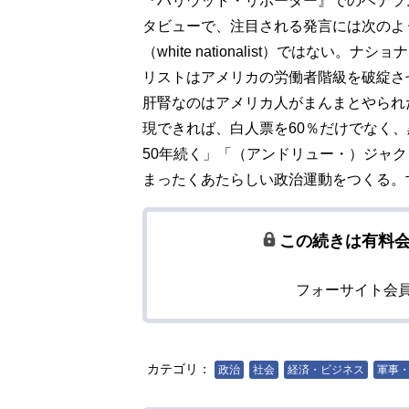
『ハリウッド・リポーター』でのベテラ
タビューで、注目される発言には次のよ
（white nationalist）ではな
リストはアメリカの労働者階級を破綻さ
肝腎なのはアメリカ人がまんまとやられ
現できれば、白人票を60％だけでなく、
50年続く」「（アンドリュー・）ジャ
まったくあたらしい政治運動をつくる。
この続きは有料
フォーサイト会
カテゴリ：
政治
社会
経済・ビジネス
軍事