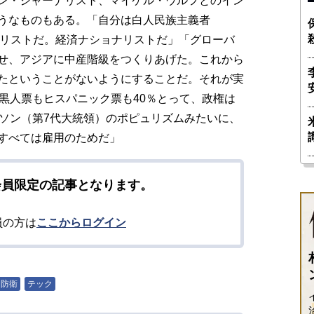
ン・ジャーナリスト、マイケル・ウルフとのイン
うなものもある。「自分は白人民族主義者
い。ナショナリストだ。経済ナショナリストだ」「グローバ
せ、アジアに中産階級をつくりあげた。これから
たということがないようにすることだ。それが実
黒人票もヒスパニック票も40％とって、政権は
クソン（第7代大統領）のポピュリズムみたいに、
すべては雇用のためだ」
会員限定の記事となります。
員の方は
ここからログイン
・防衛
テック