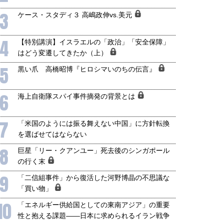
3
ケース・スタディ３ 高嶋政伸vs.美元
4
【特別講演】イスラエルの「政治」「安全保障」
はどう変遷してきたか（上）
5
黒い爪 高橋昭博『ヒロシマいのちの伝言』
6
海上自衛隊スパイ事件摘発の背景とは
7
「米国のようには振る舞えない中国」に方針転換
を選ばせてはならない
8
巨星「リー・クアンユー」死去後のシンガポール
国にも理解してほしい「極東
ホルムズ海峡危機で加速したエ
の行く末
905年体制」における日米韓安
ネルギー転換が「中国依存」に
9
保障協力の意味
行き着くリスク
「二信組事件」から復活した河野博晶の不思議な
和泰明
小山堅
「買い物」
6年5月15日
2026年5月14日
10
「エネルギー供給国としての東南アジア」の重要
性と抱える課題――日本に求められるイラン戦争