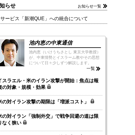
知らせ
お知らせ一覧
新サービス「新潮QUE」への統合について
池内恵の中東通信
池内恵（いけうちさとし 東京大学教授）
が、中東情勢とイスラーム教やその思想
について日々少しずつ解説します。
一覧
イスラエル・米のイラン攻撃が開始：焦点は報
復の対象・規模・効果
米の対イラン攻撃の期限は「増派コスト」
米の対イラン「強制外交」で戦争回避の道は限
りなく狭い