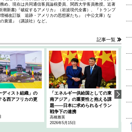
務め、現在は共同通信客員論税委員、関西大学客員教授。近著
(新潮新書)『破綻するアメリカ』（岩波現代全書）、『トランプ
増補改訂版 追跡・アメリカの思想家たち』（中公文庫）な
の衰退』（講談社）など。
記事一覧
ーディスト組織」の
「エネルギー供給国としての東
韓
する西アフリカの更
南アジア」の重要性と抱える課
1
題――日本に求められるイラン
全
千々
戦争下の連携
日
202
高橋雅英
2026年5月15日