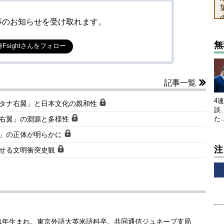
事のお知らせを受け取れます。
無
@Fsightさんをフォロー
記事一覧
4
ルタナ右翼」と日本文化の親和性
談
ナ右翼」の淵源と多様性
た
客」の正体が明らかに
注
わせる文明衝突史観
51年生まれ。東京外語大英米語科卒。共同通信ジュネーブ支局