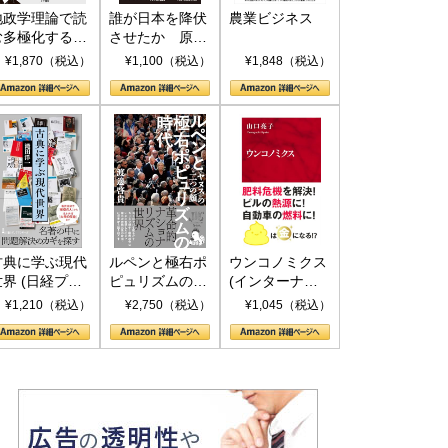
地政学理論で読
誰が日本を降伏
農業ビジネス
む多極化する世
させたか 原爆
界：トランプと
投下、ソ連参
¥1,870（税込）
¥1,100（税込）
¥1,848（税込）
RICSの挑戦
戦、そして聖断
(PHP新書)
古典に学ぶ現代
ルペンと極右ポ
ウンコノミクス
世界 (日経プレ
ピュリズムの時
(インターナシ
ミアシリーズ)
代：〈ヤヌス〉
ョナル新書)
¥1,210（税込）
¥2,750（税込）
¥1,045（税込）
の二つの顔