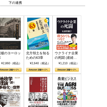
下の連携
廃墟のヨーロッ
北方領土を知る
ウクライナ企業
パ
ための63章
の死闘 (産経セ
レクト S 039)
¥2,860（税込）
¥2,640（税込）
¥1,210（税込）