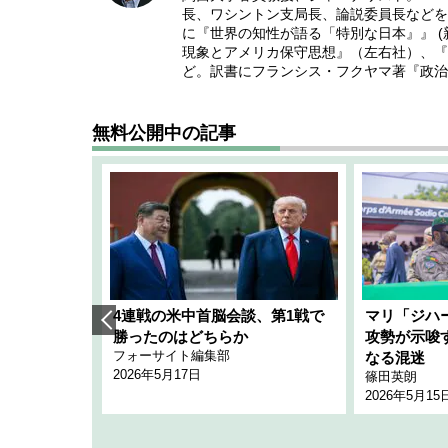
長、ワシントン支局長、論説委員長などを
に『世界の知性が語る「特別な日本』』 
現象とアメリカ保守思想』（左右社）、『
ど。訳書にフランシス・フクヤマ著『政治
無料公開中の記事
艦隊」構想
4連戦の米中首脳会談、第1戦で
マリ「ジハ
「空白」
勝ったのはどちらか
攻勢が示唆
フォーサイト編集部
のか
なる混迷
2026年5月17日
篠田英朗
2026年5月15