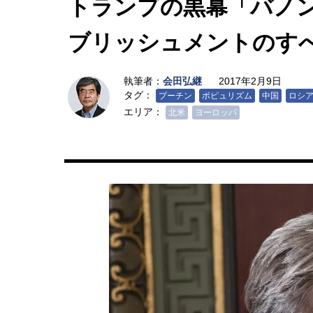
トランプの黒幕「バノ
ブリッシュメントのす
執筆者：
会田弘継
2017年2月9日
タグ：
プーチン
ポピュリズム
中国
ロシ
エリア：
北米
ヨーロッパ