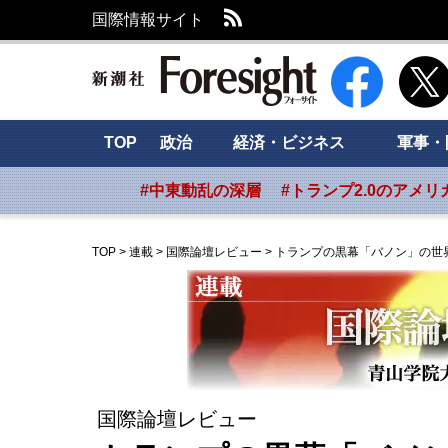
RSS
国際情報サイト
新潮社 Foresig
TOP
政治
経済・ビジネス
軍事・
#中東動乱の深層
#トランプ2.0のアメリ
TOP
>
連載
>
国際論壇レビュー
>
トランプの黒幕「バノン」の世
国際論壇レビュー