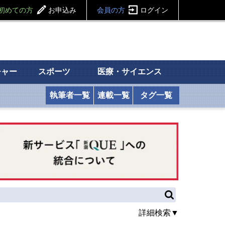
初めての方
お申込み
会員の方
ログイン
チャー
スポーツ
医療・サイエンス
執筆者一覧
連載一覧
タグ一覧
詳細検索▼