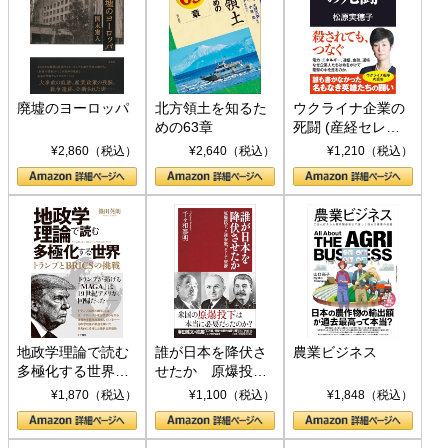
廃墟のヨーロッパ
北方領土を知るた
ウクライナ企業の
めの63章
死闘 (産経セレク
ト S 039)
¥2,860（税込）
¥2,640（税込）
¥1,210（税込）
地政学理論で読む
誰が日本を降伏さ
農業ビジネス
多極化する世界：
せたか 原爆投
トランプとBRICS
下、ソ連参戦、そ
¥1,870（税込）
¥1,100（税込）
¥1,848（税込）
の挑戦
して聖断 (PHP新
書)