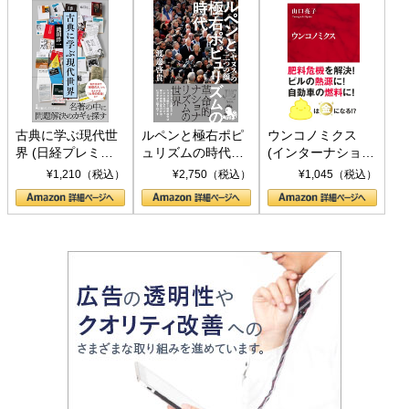
古典に学ぶ現代世
ルペンと極右ポピ
ウンコノミクス
界 (日経プレミア
ュリズムの時代：
(インターナショナ
シリーズ)
〈ヤヌス〉の二つ
ル新書)
¥1,210（税込）
¥2,750（税込）
¥1,045（税込）
の顔