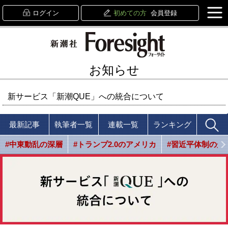
ログイン
初めての方
会員登録
お知らせ
新サービス「新潮QUE」への統合について
最新記事
執筆者一覧
連載一覧
ランキング
#中東動乱の深層
#トランプ2.0のアメリカ
#習近平体制の光