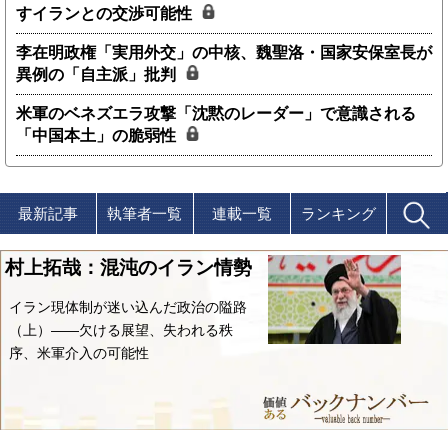
すイランとの交渉可能性
李在明政権「実用外交」の中核、魏聖洛・国家安保室長が
異例の「自主派」批判
米軍のベネズエラ攻撃「沈黙のレーダー」で意識される
「中国本土」の脆弱性
最新記事
執筆者一覧
連載一覧
ランキング
村上拓哉：混沌のイラン情勢
イラン現体制が迷い込んだ政治の隘路
（上）――欠ける展望、失われる秩
序、米軍介入の可能性