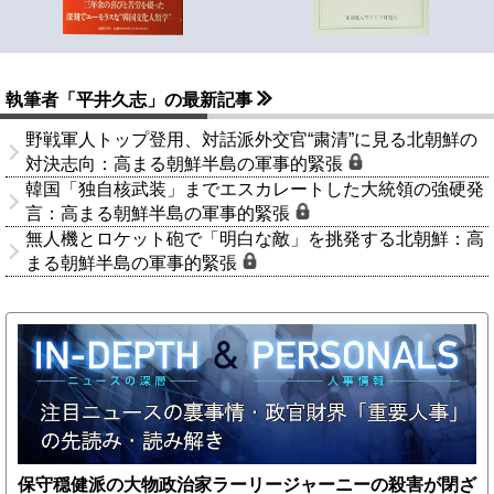
執筆者「平井久志」の最新記事
野戦軍人トップ登用、対話派外交官“粛清”に見る北朝鮮の
対決志向：高まる朝鮮半島の軍事的緊張
韓国「独自核武装」までエスカレートした大統領の強硬発
言：高まる朝鮮半島の軍事的緊張
無人機とロケット砲で「明白な敵」を挑発する北朝鮮：高
まる朝鮮半島の軍事的緊張
保守穏健派の大物政治家ラーリージャーニーの殺害が閉ざ