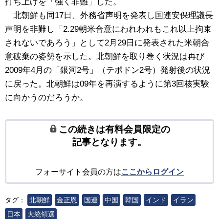
打ち上げを「強く非難」した。
北朝鮮も同17日、外務省声明を発表し国連安保理議長
声明を非難し「2.29朝米合意にわれわれもこれ以上拘束
されないであろう」として2月29日に発表された米朝合
意破棄の姿勢を示した。北朝鮮を取り巻く状況は再び
2009年4月の「銀河2号」（テポドン2号）発射後の状況
に戻った。北朝鮮は09年を再演するように第3回核実験
に向かうのだろうか。
この続きは有料会員限定の
記事となります。
フォーサイト会員の方は
ここからログイン
タグ：
北朝鮮
金正恩
国連
中国
韓国
インド
イラン
日本
大統領選