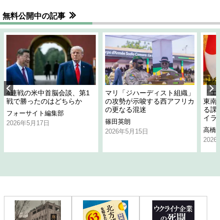
無料公開中の記事
4連戦の米中首脳会談、第1
マリ「ジハーディスト組織」
「エ
戦で勝ったのはどちらか
の攻勢が示唆する西アフリカ
東南
の更なる混迷
る課
フォーサイト編集部
イラ
篠田英朗
2026年5月17日
高橋
2026年5月15日
202