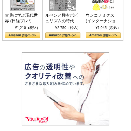
古典に学ぶ現代世
ルペンと極右ポピ
ウンコノミクス
界 (日経プレミア
ュリズムの時代：
(インターナショナ
シリーズ)
〈ヤヌス〉の二つ
ル新書)
¥1,210（税込）
¥2,750（税込）
¥1,045（税込）
の顔