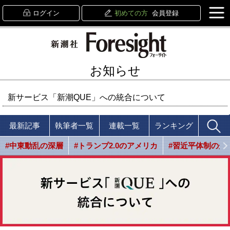
ログイン
初めての方
会員登録
お知らせ
新サービス「新潮QUE」への統合について
最新記事
執筆者一覧
連載一覧
ランキング
#中東動乱の深層
#トランプ2.0のアメリカ
#習近平体制の光