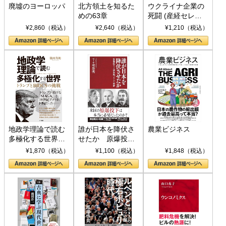
廃墟のヨーロッパ
北方領土を知るた
ウクライナ企業の
めの63章
死闘 (産経セレク
ト S 039)
¥2,860（税込）
¥2,640（税込）
¥1,210（税込）
地政学理論で読む
誰が日本を降伏さ
農業ビジネス
多極化する世界：
せたか 原爆投
トランプとBRICS
下、ソ連参戦、そ
¥1,870（税込）
¥1,100（税込）
¥1,848（税込）
の挑戦
して聖断 (PHP新
書)