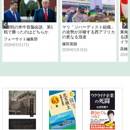
4連戦の米中首脳会談、第1
マリ「ジハーディスト組織」
「エ
戦で勝ったのはどちらか
の攻勢が示唆する西アフリカ
東南
の更なる混迷
る課
フォーサイト編集部
イラ
篠田英朗
2026年5月17日
高橋
2026年5月15日
202