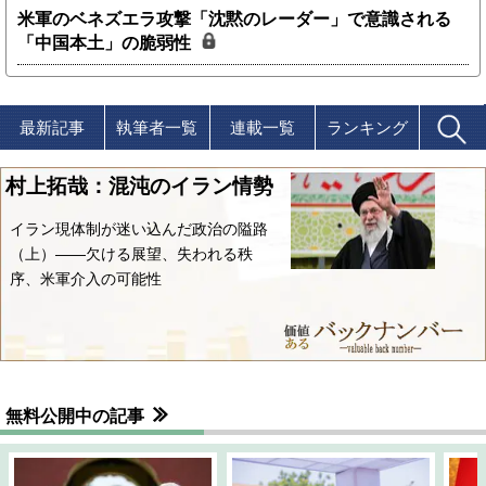
米軍のベネズエラ攻撃「沈黙のレーダー」で意識される
「中国本土」の脆弱性
最新記事
執筆者一覧
連載一覧
ランキング
村上拓哉：混沌のイラン情勢
イラン現体制が迷い込んだ政治の隘路
（上）――欠ける展望、失われる秩
序、米軍介入の可能性
無料公開中の記事