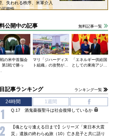
望、失われる秩序、米軍介入
の可能性
料公開中の記事
無料記事一覧
連戦の米中首脳会
マリ「ジハーディス
「エネルギー供給国
、第1戦で勝っ
ト組織」の攻勢が…
としての東南アジ…
…
目記事ランキング
ランキング一覧
24時間
1週間
f
1
Q.17 酒鬼薔薇聖斗は社会復帰しているか
2
【魂となり逢える日まで】シリーズ「東日本大震
災」遺族の終わらぬ旅（10）亡き息子と共に語り