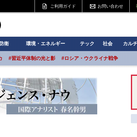
ご利用ガイド
お問い合わせ
ht フォーサイト
防衛
環境・エネルギー
テック
社会
カル
カ
#習近平体制の光と影
#ロシア・ウクライナ戦争