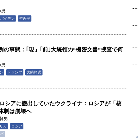
幹男
バイデン
習近平
の事態：｢現」｢前｣大統領の“機密文書”捜査で何
幹男
ン
トランプ
大統領選
頭をロシアに搬出していたウクライナ：ロシアが「核
T体制は崩壊へ
幹男
リカ
ロシア
パ