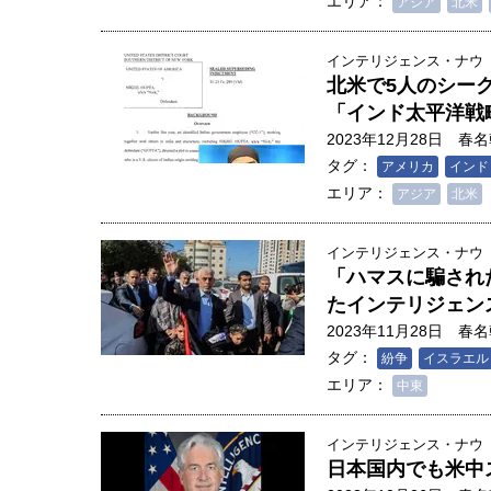
エリア：
アジア
北米
インテリジェンス・ナウ
北米で5人のシー
「インド太平洋戦
2023年12月28日
春名
タグ：
アメリカ
インド
エリア：
アジア
北米
インテリジェンス・ナウ
「ハマスに騙され
たインテリジェン
2023年11月28日
春名
タグ：
紛争
イスラエル
エリア：
中東
人は「地上の太陽」を手にする
合発電の現在地――実現・普及
インテリジェンス・ナウ
日本国内でも米中
界像」｜江尻晶・東京大学大学