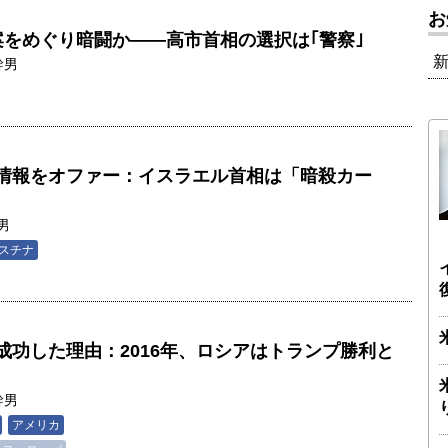
お
案をめぐり暗闘か――高市首相の選択は｢警察｣
幹男
情報をオファー：イスラエル首相は「暗殺カー
男
スチナ
成功した理由：2016年、ロシアはトランプ勝利と
幹男
アメリカ