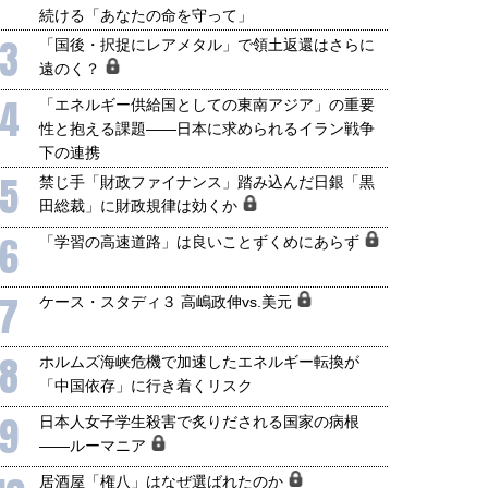
続ける「あなたの命を守って」
3
「国後・択捉にレアメタル」で領土返還はさらに
遠のく？
4
「エネルギー供給国としての東南アジア」の重要
性と抱える課題――日本に求められるイラン戦争
下の連携
5
禁じ手「財政ファイナンス」踏み込んだ日銀「黒
田総裁」に財政規律は効くか
6
「学習の高速道路」は良いことずくめにあらず
7
ケース・スタディ３ 高嶋政伸vs.美元
8
ホルムズ海峡危機で加速したエネルギー転換が
「中国依存」に行き着くリスク
9
日本人女子学生殺害で炙りだされる国家の病根
――ルーマニア
居酒屋「権八」はなぜ選ばれたのか