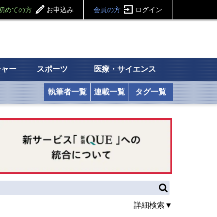
初めての方
お申込み
会員の方
ログイン
チャー
スポーツ
医療・サイエンス
執筆者一覧
連載一覧
タグ一覧
詳細検索▼