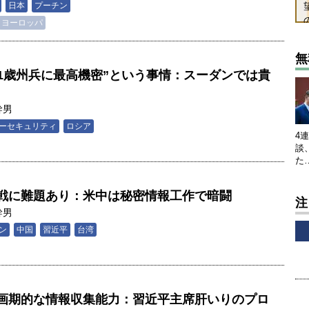
日本
プーチン
ヨーロッパ
無
21歳州兵に最高機密”という事情：スーダンでは貴
幹男
ーセキュリティ
ロシア
4
談
た
戦に難題あり：米中は秘密情報工作で暗闘
注
幹男
ン
中国
習近平
台湾
画期的な情報収集能力：習近平主席肝いりのプロ