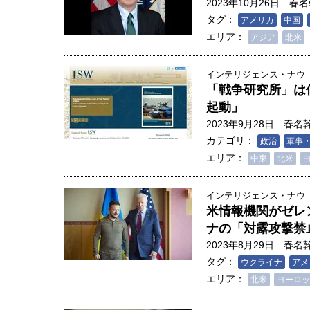
2023年10月26日
春名
創成科学研究科教授（4）｜ 関
タグ：
アメリカ
中国
エリア：
アジア
北米
インテリジェンス・ナウ
「戦争研究所」は
起動」
2023年9月28日
春名
カテゴリ：
政治
軍事
エリア：
中東
北米
インテリジェンス・ナウ
米情報機関がゼレ
ナの「対露攻撃禁
2023年8月29日
春名
タグ：
ウクライナ
アメ
エリア：
北米
ヨーロッ