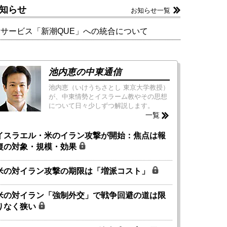
知らせ
お知らせ一覧
新サービス「新潮QUE」への統合について
池内恵の中東通信
池内恵（いけうちさとし 東京大学教授）
が、中東情勢とイスラーム教やその思想
について日々少しずつ解説します。
一覧
イスラエル・米のイラン攻撃が開始：焦点は報
復の対象・規模・効果
米の対イラン攻撃の期限は「増派コスト」
米の対イラン「強制外交」で戦争回避の道は限
りなく狭い