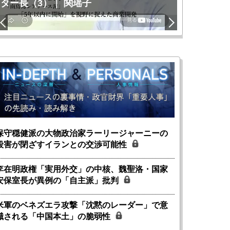
ター長（3）｜ 関瑶子
関瑶子
保守穏健派の大物政治家ラーリージャーニーの
殺害が閉ざすイランとの交渉可能性
李在明政権「実用外交」の中核、魏聖洛・国家
安保室長が異例の「自主派」批判
米軍のベネズエラ攻撃「沈黙のレーダー」で意
識される「中国本土」の脆弱性