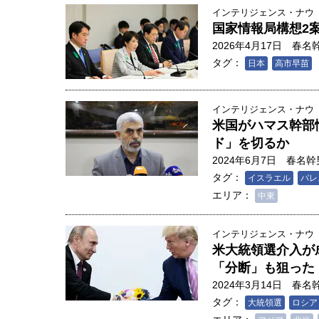
インテリジェンス・ナウ
国家情報局構想2
2026年4月17日
春名
タグ：
日本
高市早苗
インテリジェンス・ナウ
米国がハマス幹部
ド」を切るか
2024年6月7日
春名幹
タグ：
イスラエル
パレ
エリア：
中東
インテリジェンス・ナウ
米大統領選介入が
「分断」も狙った
2024年3月14日
春名
タグ：
大統領選
ロシア