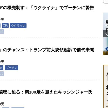
アの機先制す：「ウクライナ」でプーチンに警告
幹男
CIA
ウクライナ
パ
」のチャンス：トランプ前大統領起訴で前代未聞
幹男
カ
プーチン
パ
秘密に迫る：満100歳を迎えたキッシンジャー氏
幹男