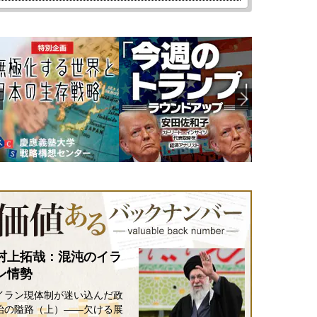
村上拓哉：混沌のイラ
ン情勢
イラン現体制が迷い込んだ政
治の隘路（上）――欠ける展