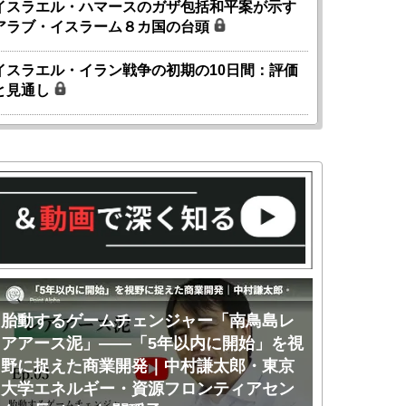
イスラエル・ハマースのガザ包括和平案が示す
アラブ・イスラーム８カ国の台頭
イスラエル・イラン戦争の初期の10日間：評価
と見通し
胎動するゲームチェンジャー「南鳥島レ
胎動するゲ
アアース泥」――「5年以内に開始」を視
アアース泥
野に捉えた商業開発｜中村謙太郎・東京
のか｜中村
大学エネルギー・資源フロンティアセン
ー・資源フ