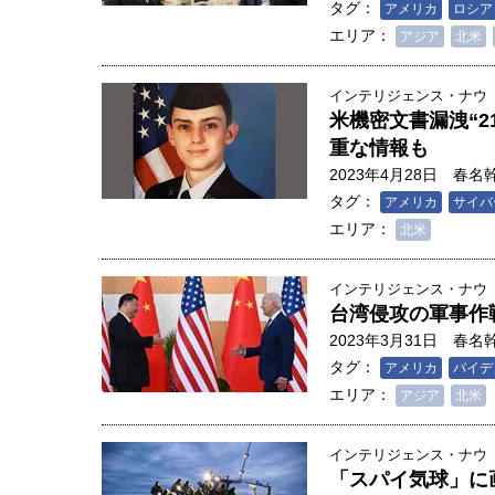
タグ：
アメリカ
ロシア
エリア：
アジア
北米
インテリジェンス・ナウ
米機密文書漏洩“
重な情報も
2023年4月28日
春名
タグ：
アメリカ
サイバ
エリア：
北米
インテリジェンス・ナウ
台湾侵攻の軍事作
2023年3月31日
春名
タグ：
アメリカ
バイデ
エリア：
アジア
北米
インテリジェンス・ナウ
「スパイ気球」に