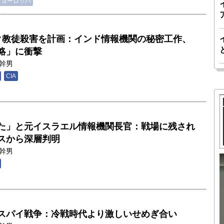
ヨーロッパ
ク教徒殺害を計画：インド情報機関の秘密工作、
略」に衝撃
幹男
CIA
た」と元イスラエル情報機関長官：戦場に残され
スから深層判明
幹男
胎動するゲームチェンジャー「南鳥島レ
か 核融
アアース泥」――日米欧豪による新たな
後の「世
サプライチェーン｜中村謙太郎・東京大
スパイ戦争：冷戦時代より激しいせめぎ合い
院新領域
学エネルギー・資源フロンティアセンタ