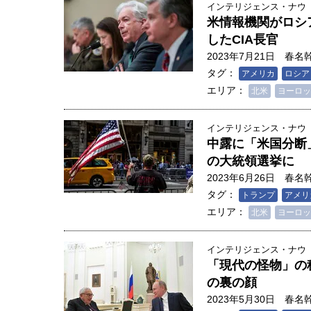
インテリジェンス・ナウ
米情報機関がロシ
したCIA長官
2023年7月21日
春名
タグ：
アメリカ
ロシア
エリア：
北米
ヨーロッ
インテリジェンス・ナウ
中露に「米国分断
の大統領選挙に
2023年6月26日
春名
タグ：
トランプ
アメリ
エリア：
北米
ヨーロッ
インテリジェンス・ナウ
「現代の怪物」の
の裏の顔
2023年5月30日
春名