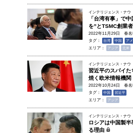
インテリジェンス・ナウ
「台湾有事」で中
を”とTSMC創業者
2022年11月29日
春名
タグ：
台湾
中国
アメ
エリア：
アジア
北米
インテリジェンス・ナウ
習近平のスパイた
焼く欧米情報機関
2022年10月24日
春名
タグ：
中国
習近平
エリア：
アジア
インテリジェンス・ナウ
ロシアは中国製半
る理由