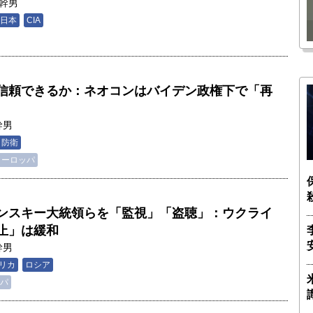
幹男
瑶子
ー長（4）｜ 関瑶子
日本
CIA
信頼できるか：ネオコンはバイデン政権下で「再
幹男
・防衛
ヨーロッパ
ンスキー大統領らを「監視」「盗聴」：ウクライ
止」は緩和
幹男
リカ
ロシア
パ