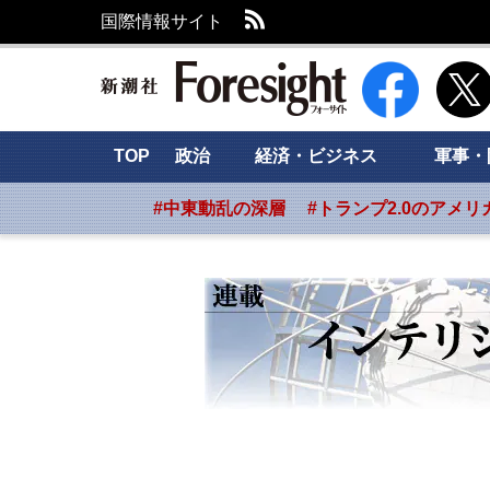
RSS
国際情報サイト
新潮社 Foresig
TOP
政治
経済・ビジネス
軍事・
#中東動乱の深層
#トランプ2.0のアメリ