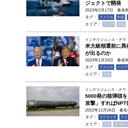
ジェクトで開発
2023年2月17日
春名
タグ：
アメリカ
中国
エリア：
アジア
北米
インテリジェンス・ナウ
米大統領選前に異例
が出るのか
2023年1月20日
春名
タグ：
アメリカ
バイデ
エリア：
北米
インテリジェンス・ナウ
5000発の核弾
攻撃」すればNP
2022年12月26日
春名
タグ：
ウクライナ
アメ
エリア：
北米
ヨーロッ