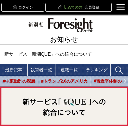
ログイン
初めての方
会員登録
お知らせ
新サービス「新潮QUE」への統合について
最新記事
執筆者一覧
連載一覧
ランキング
#中東動乱の深層
#トランプ2.0のアメリカ
#習近平体制の光