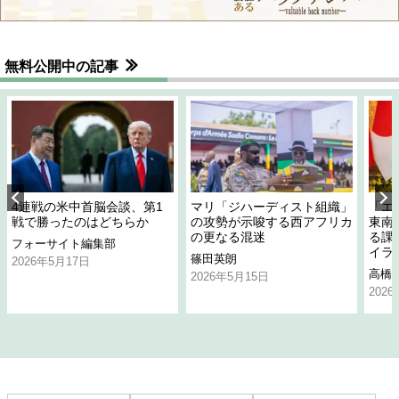
無料公開中の記事
4連戦の米中首脳会談、第1
マリ「ジハーディスト組織」
「エ
戦で勝ったのはどちらか
の攻勢が示唆する西アフリカ
東南
の更なる混迷
る課
フォーサイト編集部
イラ
篠田英朗
2026年5月17日
高橋
2026年5月15日
202