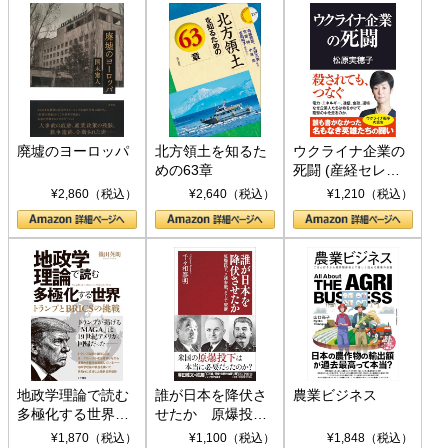
廃墟のヨーロッパ
北方領土を知るた
ウクライナ企業の
めの63章
死闘 (産経セレク
ト S 039)
¥2,860（税込）
¥2,640（税込）
¥1,210（税込）
地政学理論で読む
誰が日本を降伏さ
農業ビジネス
多極化する世界：
せたか 原爆投
トランプとBRICS
下、ソ連参戦、そ
¥1,870（税込）
¥1,100（税込）
¥1,848（税込）