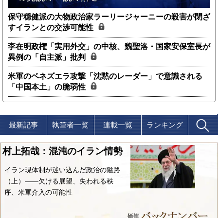
保守穏健派の大物政治家ラーリージャーニーの殺害が閉ざ
すイランとの交渉可能性
李在明政権「実用外交」の中核、魏聖洛・国家安保室長が
異例の「自主派」批判
米軍のベネズエラ攻撃「沈黙のレーダー」で意識される
「中国本土」の脆弱性
最新記事
執筆者一覧
連載一覧
ランキング
村上拓哉：混沌のイラン情勢
イラン現体制が迷い込んだ政治の隘路
（上）――欠ける展望、失われる秩
序、米軍介入の可能性