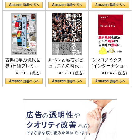
の挑戦
して聖断 (PHP新
書)
古典に学ぶ現代世
ルペンと極右ポピ
ウンコノミクス
界 (日経プレミア
ュリズムの時代：
(インターナショナ
シリーズ)
〈ヤヌス〉の二つ
ル新書)
¥1,210（税込）
¥2,750（税込）
¥1,045（税込）
の顔