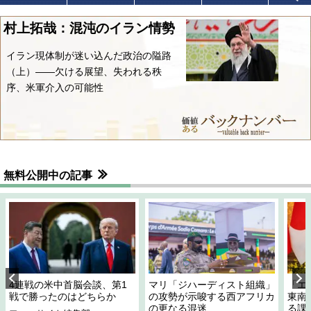
村上拓哉：混沌のイラン情勢
イラン現体制が迷い込んだ政治の隘路
（上）――欠ける展望、失われる秩
序、米軍介入の可能性
無料公開中の記事
4連戦の米中首脳会談、第1
マリ「ジハーディスト組織」
「エ
戦で勝ったのはどちらか
の攻勢が示唆する西アフリカ
東南
の更なる混迷
る課