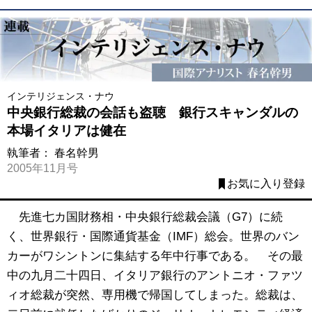
インテリジェンス・ナウ
中央銀行総裁の会話も盗聴 銀行スキャンダルの
本場イタリアは健在
執筆者：
春名幹男
2005年11月号
お気に入り登録
先進七カ国財務相・中央銀行総裁会議（G7）に続
く、世界銀行・国際通貨基金（IMF）総会。世界のバン
カーがワシントンに集結する年中行事である。 その最
中の九月二十四日、イタリア銀行のアントニオ・ファツ
ィオ総裁が突然、専用機で帰国してしまった。総裁は、