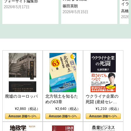
フォーサイト編集部
イラ
篠田英朗
2026年5月17日
高橋
2026年5月15日
202
廃墟のヨーロッパ
北方領土を知るた
ウクライナ企業の
めの63章
死闘 (産経セレク
ト S 039)
¥2,860（税込）
¥2,640（税込）
¥1,210（税込）