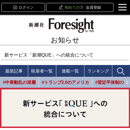
ログイン
初めての方
会員登録
お知らせ
新サービス「新潮QUE」への統合について
最新記事
執筆者一覧
連載一覧
ランキング
#中東動乱の深層
#トランプ2.0のアメリカ
#習近平体制の光