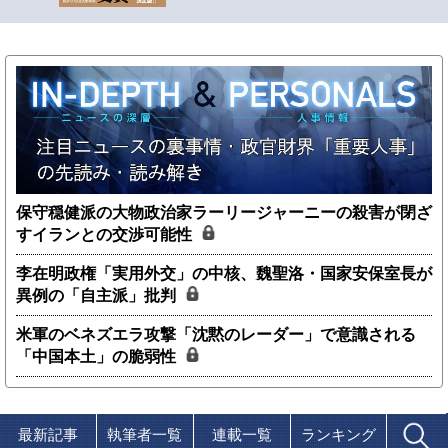
保守穏健派の大物政治家ラーリージャーニーの殺害が閉ざ
すイランとの交渉可能性
李在明政権「実用外交」の中核、魏聖洛・国家安保室長が
異例の「自主派」批判
米軍のベネズエラ攻撃「沈黙のレーダー」で意識される
「中国本土」の脆弱性
最新記事
執筆者一覧
連載一覧
ランキング