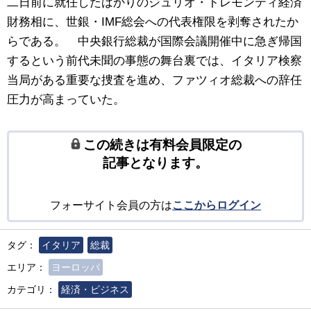
二日前に就任したばかりのジュリオ・トレモンティ経済
財務相に、世銀・IMF総会への代表権限を剥奪されたか
らである。 中央銀行総裁が国際会議開催中に急ぎ帰国
するという前代未聞の事態の舞台裏では、イタリア検察
当局がある重要な捜査を進め、ファツィオ総裁への辞任
圧力が高まっていた。
この続きは有料会員限定の
記事となります。
フォーサイト会員の方は
ここからログイン
タグ：
イタリア
総裁
エリア：
ヨーロッパ
カテゴリ：
経済・ビジネス