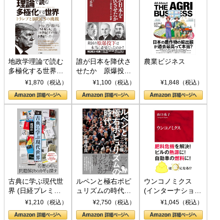
地政学理論で読む
誰が日本を降伏さ
農業ビジネス
多極化する世界：
せたか 原爆投
トランプとBRICS
下、ソ連参戦、そ
¥1,870（税込）
¥1,100（税込）
¥1,848（税込）
の挑戦
して聖断 (PHP新
書)
古典に学ぶ現代世
ルペンと極右ポピ
ウンコノミクス
界 (日経プレミア
ュリズムの時代：
(インターナショナ
シリーズ)
〈ヤヌス〉の二つ
ル新書)
¥1,210（税込）
¥2,750（税込）
¥1,045（税込）
の顔