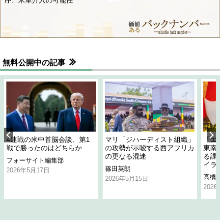
序、米軍介入の可能性
無料公開中の記事
4連戦の米中首脳会談、第1
マリ「ジハーディスト組織」
「エ
戦で勝ったのはどちらか
の攻勢が示唆する西アフリカ
東南
の更なる混迷
る課
フォーサイト編集部
イラ
篠田英朗
2026年5月17日
高橋
2026年5月15日
202