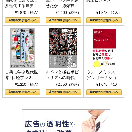
多極化する世界：
せたか 原爆投
トランプとBRICS
下、ソ連参戦、そ
¥1,870（税込）
¥1,100（税込）
¥1,848（税込）
の挑戦
して聖断 (PHP新
書)
古典に学ぶ現代世
ルペンと極右ポピ
ウンコノミクス
界 (日経プレミア
ュリズムの時代：
(インターナショナ
シリーズ)
〈ヤヌス〉の二つ
ル新書)
¥1,210（税込）
¥2,750（税込）
¥1,045（税込）
の顔