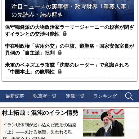
保守穏健派の大物政治家ラーリージャーニーの殺害が閉ざ
すイランとの交渉可能性
李在明政権「実用外交」の中核、魏聖洛・国家安保室長が
異例の「自主派」批判
米軍のベネズエラ攻撃「沈黙のレーダー」で意識される
「中国本土」の脆弱性
最新記事
執筆者一覧
連載一覧
ランキング
村上拓哉：混沌のイラン情勢
イラン現体制が迷い込んだ政治の隘路
（上）――欠ける展望、失われる秩