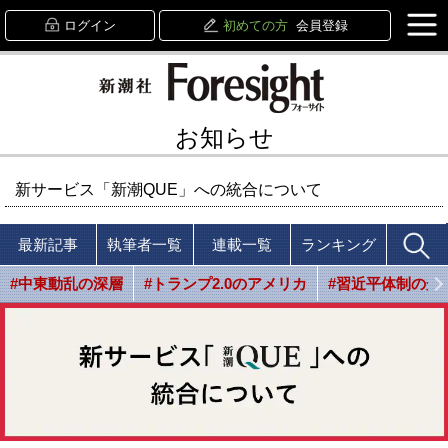
ログイン
初めての方
会員登録
お知らせ
新サービス「新潮QUE」への統合について
最新記事
執筆者一覧
連載一覧
ランキング
#中東動乱の深層
#トランプ2.0のアメリカ
#習近平体制の光