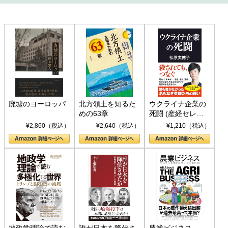
廃墟のヨーロッパ
北方領土を知るた
ウクライナ企業の
めの63章
死闘 (産経セレク
ト S 039)
¥2,860（税込）
¥2,640（税込）
¥1,210（税込）
地政学理論で読む
誰が日本を降伏さ
農業ビジネス