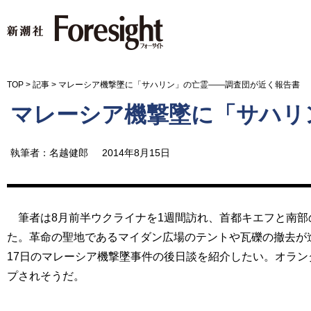
新潮社 Foresight フォーサイ
TOP
>
記事
>
マレーシア機撃墜に「サハリン」の亡霊――調査団が近く報告書
マレーシア機撃墜に「サハリ
執筆者：名越健郎
2014年8月15日
筆者は8月前半ウクライナを1週間訪れ、首都キエフと南部
た。革命の聖地であるマイダン広場のテントや瓦礫の撤去が
17日のマレーシア機撃墜事件の後日談を紹介したい。オラ
プされそうだ。