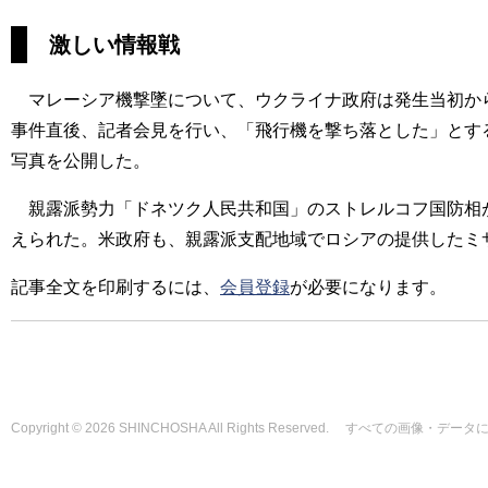
激しい情報戦
マレーシア機撃墜について、ウクライナ政府は発生当初から
事件直後、記者会見を行い、「飛行機を撃ち落とした」とする
写真を公開した。
親露派勢力「ドネツク人民共和国」のストレルコフ国防相が
えられた。米政府も、親露派支配地域でロシアの提供したミ
記事全文を印刷するには、
会員登録
が必要になります。
Copyright © 2026 SHINCHOSHA All Rights Reserved. すべて