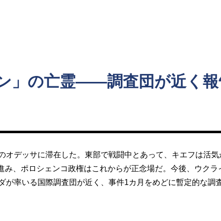
ト
ン」の亡霊――調査団が近く報
のオデッサに滞在した。東部で戦闘中とあって、キエフは活気
進み、ポロシェンコ政権はこれからが正念場だ。今後、ウクライ
ンダが率いる国際調査団が近く、事件1カ月をめどに暫定的な調