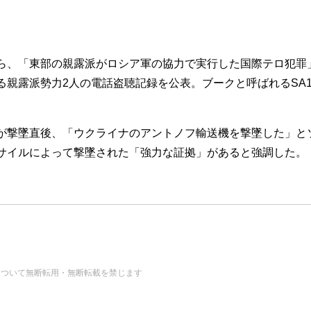
、「東部の親露派がロシア軍の協力で実行した国際テロ犯罪
親露派勢力2人の電話盗聴記録を公表。ブークと呼ばれるSA
撃墜直後、「ウクライナのアントノフ輸送機を撃墜した」と
サイルによって撃墜された「強力な証拠」があると強調した。
の画像・データについて無断転用・無断転載を禁じます