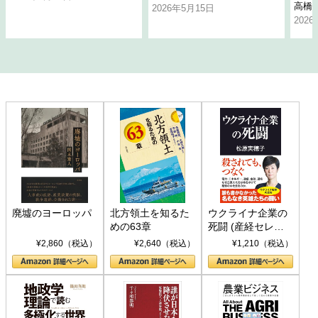
高橋
2026年5月15日
202
廃墟のヨーロッパ
北方領土を知るた
ウクライナ企業の
めの63章
死闘 (産経セレク
ト S 039)
¥2,860（税込）
¥2,640（税込）
¥1,210（税込）