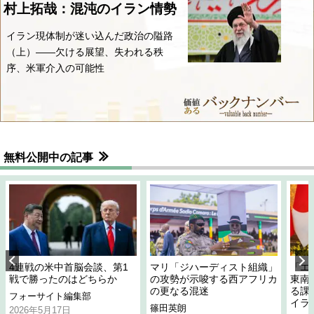
村上拓哉：混沌のイラン情勢
イラン現体制が迷い込んだ政治の隘路
（上）――欠ける展望、失われる秩
序、米軍介入の可能性
無料公開中の記事
4連戦の米中首脳会談、第1
マリ「ジハーディスト組織」
「エ
戦で勝ったのはどちらか
の攻勢が示唆する西アフリカ
東南
の更なる混迷
る課
フォーサイト編集部
イラ
篠田英朗
2026年5月17日