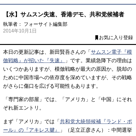
【水】サムスン失速、香港デモ、共和党候補者
執筆者：
フォーサイト編集部
2014年10月1日
お気に入り登録
本日の更新記事は、新田賢吾さんの「
サムスン電子『模
倣戦略』が招いた『失速』
」です。業績急降下の理由は
いくつかありますが、模倣戦略が最大の原因か。脱却の
ために中国市場への依存度を深めていますが、その戦略
がさらに傷口を広げる可能性もあります。
「専門家の部屋」では、「アメリカ」と「中国」にそれ
ぞれ新エントリ。
まず「アメリカ」では「
共和党大統領候補『ランド・ポ
ール』の『アキレス腱』
」（足立正彦さん）：中間選挙