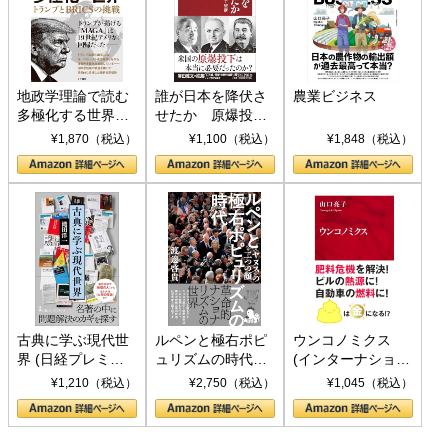
地政学理論で読む
誰が日本を降伏さ
農業ビジネス
多極化する世界：
せたか 原爆投
トランプとBRICS
下、ソ連参戦、そ
¥1,870（税込）
¥1,100（税込）
¥1,848（税込）
の挑戦
して聖断 (PHP新
書)
古典に学ぶ現代世
ルペンと極右ポピ
ウンコノミクス
界 (日経プレミア
ュリズムの時代：
(インターナショナ
シリーズ)
〈ヤヌス〉の二つ
ル新書)
¥1,210（税込）
¥2,750（税込）
¥1,045（税込）
の顔