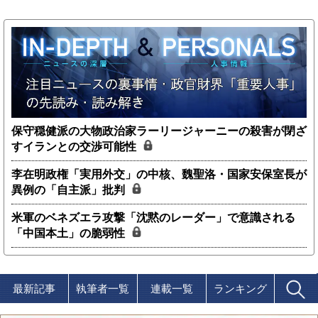
保守穏健派の大物政治家ラーリージャーニーの殺害が閉ざ
すイランとの交渉可能性
李在明政権「実用外交」の中核、魏聖洛・国家安保室長が
異例の「自主派」批判
米軍のベネズエラ攻撃「沈黙のレーダー」で意識される
「中国本土」の脆弱性
最新記事
執筆者一覧
連載一覧
ランキング