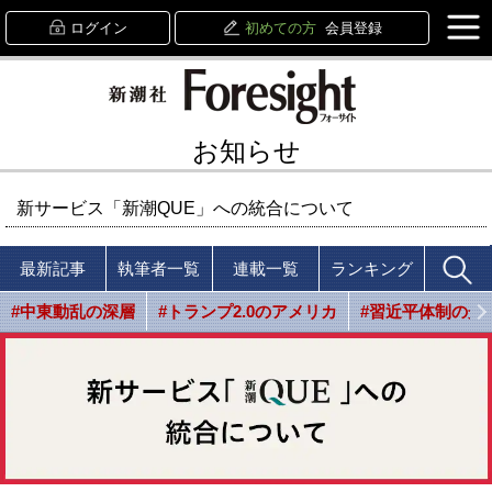
ログイン
初めての方
会員登録
お知らせ
新サービス「新潮QUE」への統合について
最新記事
執筆者一覧
連載一覧
ランキング
#中東動乱の深層
#トランプ2.0のアメリカ
#習近平体制の光