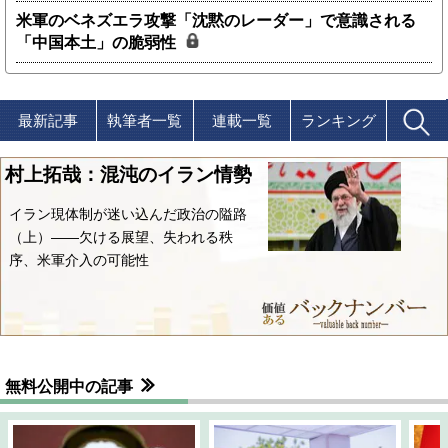
米軍のベネズエラ攻撃「沈黙のレーダー」で意識される
「中国本土」の脆弱性
最新記事
執筆者一覧
連載一覧
ランキング
村上拓哉：混沌のイラン情勢
イラン現体制が迷い込んだ政治の隘路
（上）――欠ける展望、失われる秩
序、米軍介入の可能性
無料公開中の記事