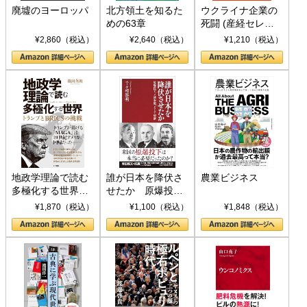
廃墟のヨーロッパ
北方領土を知るた
ウクライナ企業の
めの63章
死闘 (産経セレク
ト S 039)
¥2,860（税込）
¥2,640（税込）
¥1,210（税込）
地政学理論で読む
誰が日本を降伏さ
農業ビジネス
多極化する世界：
せたか 原爆投
トランプとBRICS
下、ソ連参戦、そ
¥1,870（税込）
¥1,100（税込）
¥1,848（税込）
の挑戦
して聖断 (PHP新
書)