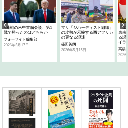
4連戦の米中首脳会談、第1
マリ「ジハーディスト組織」
「エ
戦で勝ったのはどちらか
の攻勢が示唆する西アフリカ
東南
の更なる混迷
る課
フォーサイト編集部
イラ
篠田英朗
2026年5月17日
高橋
2026年5月15日
202