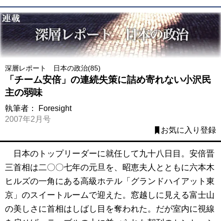
深層レポート 日本の政治(85)
「チーム安倍」の連続失策に詰め寄れない小沢民
主の弱味
執筆者：
Foresight
2007年2月号
お気に入り登録
日本のトップリーダーに就任して九十八日目。安倍晋
三首相は二〇〇七年の元旦を、昭恵夫人とともに六本木
ヒルズの一角にある高級ホテル「グランドハイアット東
京」のスイートルームで迎えた。窓越しに見える富士山
の美しさに首相はしばし目を奪われた。だが室内に視線