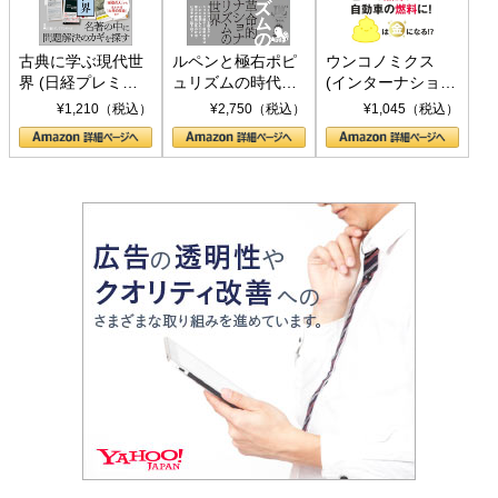
古典に学ぶ現代世
ルペンと極右ポピ
ウンコノミクス
界 (日経プレミア
ュリズムの時代：
(インターナショナ
シリーズ)
〈ヤヌス〉の二つ
ル新書)
¥1,210（税込）
¥2,750（税込）
¥1,045（税込）
の顔