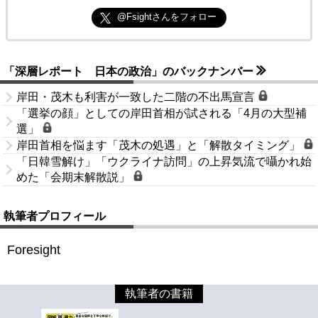
@Fsightさんをフォロー
「深層レポート 日本の政治」のバックナンバー
岸田・茂木も利害が一致した二階の不出馬宣言
「選挙の顔」としての岸田首相が試される「4月の大型補
選」
岸田首相を悩ます「茂木の処遇」と「解散タイミング」
「日韓雪解け」「ウクライナ訪問」の上昇気流で囁かれ始
めた「会期末解散説」
執筆者プロフィール
Foresight
執筆者の書籍