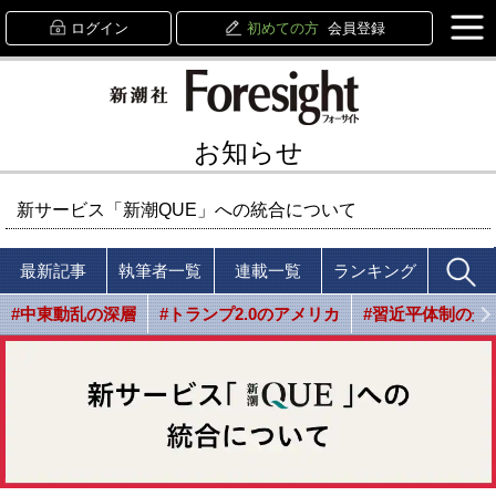
ログイン
初めての方
会員登録
お知らせ
新サービス「新潮QUE」への統合について
最新記事
執筆者一覧
連載一覧
ランキング
#中東動乱の深層
#トランプ2.0のアメリカ
#習近平体制の光