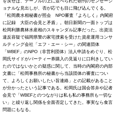
を戻せば、テーブルの上に並べられた朝刊のセンセーシ
ョナルな見出しが、否が応でも目に飛び込んでくる。
「松岡農水相秘書が照会 NPO審査『よろしく』内閣府
に記録 大臣の会見と矛盾」。朝日新聞の一面トップは
松岡利勝農林水産相のスキャンダル記事だった。出資法
違反容疑で福岡県警の家宅捜索を受けた資産運用コンサ
ルティング会社「エフ・エー・シー」の関連団体
「WBEF」のNPO（非営利団体）法人申請をめぐり、松
岡氏サイドがパーティー券購入の見返りに口利きしてい
たのではないかとの疑惑に関して、当時の内閣府の内部
文書に「松岡事務所の秘書から当該団体の審査につい
て、よろしくお願いしたい旨連絡」との記載があること
が分かったという記事である。松岡氏は国会答弁や記者
会見で「WBEFとのつながりは私も私の事務所も一切な
い」と繰り返し関係を全面否定してきた。事実なら食言
問題にもなる。