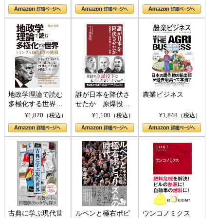
地政学理論で読む
誰が日本を降伏さ
農業ビジネス
多極化する世界：
せたか 原爆投
トランプとBRICS
下、ソ連参戦、そ
¥1,870（税込）
¥1,100（税込）
¥1,848（税込）
の挑戦
して聖断 (PHP新
書)
古典に学ぶ現代世
ルペンと極右ポピ
ウンコノミクス