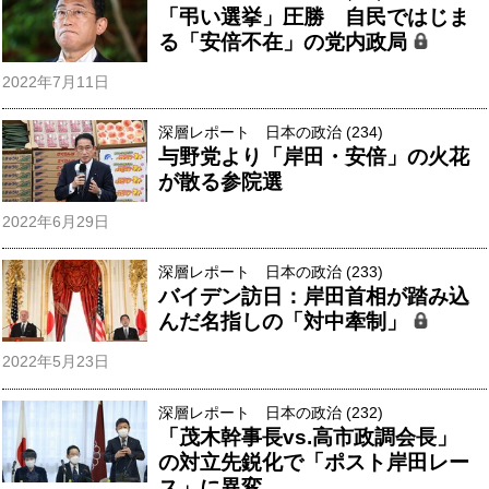
「弔い選挙」圧勝 自民ではじま
る「安倍不在」の党内政局
2022年7月11日
深層レポート 日本の政治 (234)
与野党より「岸田・安倍」の火花
が散る参院選
2022年6月29日
深層レポート 日本の政治 (233)
バイデン訪日：岸田首相が踏み込
んだ名指しの「対中牽制」
2022年5月23日
深層レポート 日本の政治 (232)
「茂木幹事長vs.高市政調会長」
の対立先鋭化で「ポスト岸田レー
ス」に異変