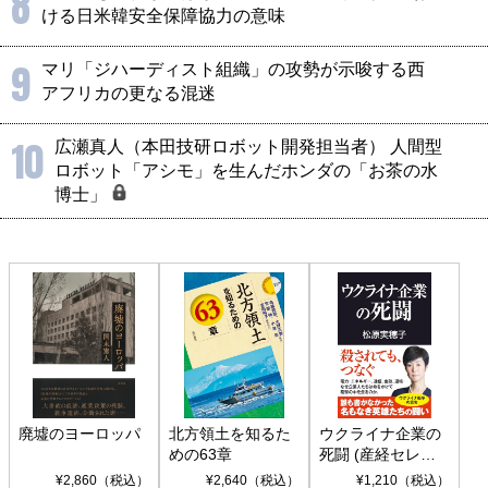
8
ける日米韓安全保障協力の意味
9
マリ「ジハーディスト組織」の攻勢が示唆する西
アフリカの更なる混迷
10
広瀬真人（本田技研ロボット開発担当者） 人間型
ロボット「アシモ」を生んだホンダの「お茶の水
博士」
廃墟のヨーロッパ
北方領土を知るた
ウクライナ企業の
めの63章
死闘 (産経セレク
ト S 039)
¥2,860（税込）
¥2,640（税込）
¥1,210（税込）