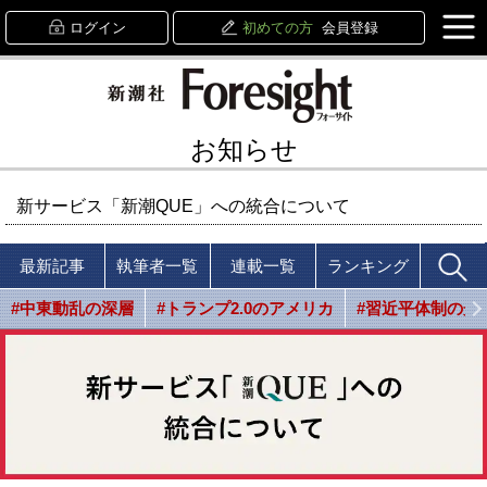
ログイン
初めての方
会員登録
お知らせ
新サービス「新潮QUE」への統合について
最新記事
執筆者一覧
連載一覧
ランキング
#中東動乱の深層
#トランプ2.0のアメリカ
#習近平体制の光