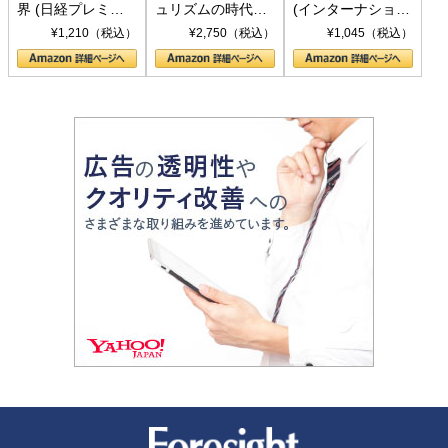
界 (日経プレミア
ュリズムの時代：
(インターナショナ
シリーズ)
〈ヤヌス〉の二つ
ル新書)
¥1,210（税込）
¥2,750（税込）
¥1,045（税込）
の顔
新潮社 Foresight