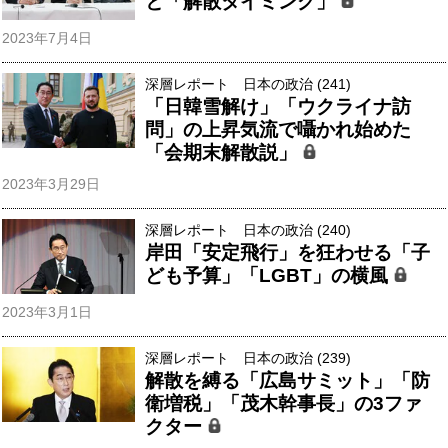
と「解散タイミング」
2023年7月4日
深層レポート 日本の政治 (241)
「日韓雪解け」「ウクライナ訪
問」の上昇気流で囁かれ始めた
「会期末解散説」
2023年3月29日
深層レポート 日本の政治 (240)
岸田「安定飛行」を狂わせる「子
ども予算」「LGBT」の横風
2023年3月1日
深層レポート 日本の政治 (239)
解散を縛る「広島サミット」「防
衛増税」「茂木幹事長」の3ファ
クター