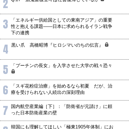
2
3
「エネルギー供給国としての東南アジア」の重要
性と抱える課題――日本に求められるイラン戦争
下の連携
4
黒い爪 高橋昭博『ヒロシマいのちの伝言』
5
「プーチンの長女」を入学させた大学の戦々恐々
6
「スギ花粉症治療」を始めるなら初夏 だが、治
療を受けられない人続出の深刻理由
7
国内航空産業編［下］：「防衛省が元請け」に頼
った日本防衛産業の壁
韓国にも理解してほしい「極東1905年体制」にお