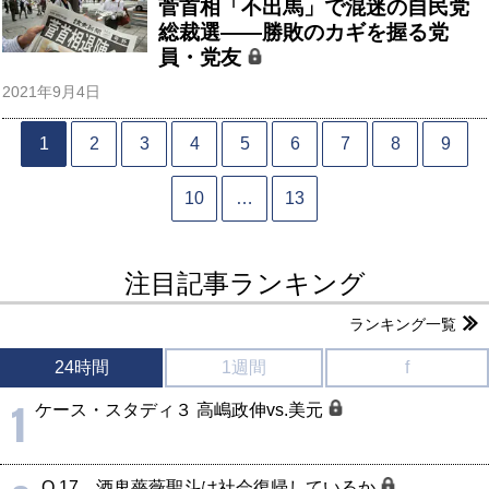
菅首相「不出馬」で混迷の自民党
総裁選――勝敗のカギを握る党
員・党友
2021年9月4日
1
2
3
4
5
6
7
8
9
10
…
13
注目記事ランキング
ランキング一覧
24時間
1週間
f
1
ケース・スタディ３ 高嶋政伸vs.美元
Q.17 酒鬼薔薇聖斗は社会復帰しているか