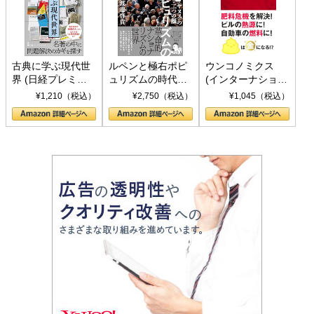
古典に学ぶ現代世
ルペンと極右ポピ
ウンコノミクス
界 (日経プレミア
ュリズムの時代：
(インターナショナ
シリーズ)
〈ヤヌス〉の二つ
ル新書)
¥1,210（税込）
¥2,750（税込）
¥1,045（税込）
の顔