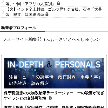
落、中国「アフリカ人差別」
【火】インド全土封鎖、ゴルフ界社会支援、石油「大暴
落」報道、韓国総選挙
執筆者プロフィール
フォーサイト編集部（ふぉーさいとへんしゅうぶ）
保守穏健派の大物政治家ラーリージャーニーの殺害が閉ざ
すイランとの交渉可能性
李在明政権「実用外交」の中核、魏聖洛・国家安保室長が