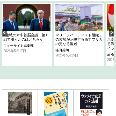
4連戦の米中首脳会談、第1
マリ「ジハーディスト組織」
「エ
戦で勝ったのはどちらか
の攻勢が示唆する西アフリカ
東南
の更なる混迷
る課
フォーサイト編集部
イラ
篠田英朗
2026年5月17日
高橋
2026年5月15日
202