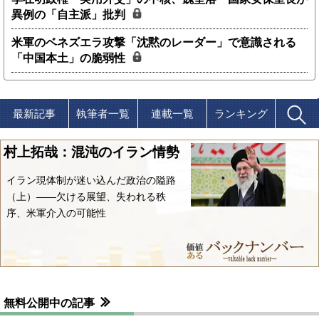
異例の「自主派」批判
米軍のベネズエラ攻撃「沈黙のレーダー」で意識される
「中国本土」の脆弱性
最新記事
執筆者一覧
連載一覧
ランキング
村上拓哉：混沌のイラン情勢
イラン現体制が迷い込んだ政治の隘路
（上）――欠ける展望、失われる秩
序、米軍介入の可能性
無料公開中の記事