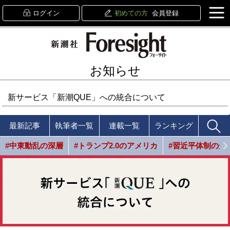
ログイン
初めての方
会員登録
お知らせ
新サービス「新潮QUE」への統合について
最新記事
執筆者一覧
連載一覧
ランキング
#中東動乱の深層
#トランプ2.0のアメリカ
#習近平体制の光