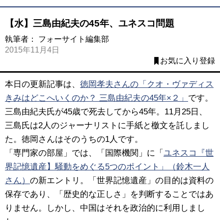
【水】三島由紀夫の45年、ユネスコ問題
執筆者：
フォーサイト編集部
2015年11月4日
お気に入り登録
本日の更新記事は、
徳岡孝夫さんの「クオ・ヴァディス
きみはどこへいくのか？ 三島由紀夫の45年×２」
です。
三島由紀夫氏が45歳で死去してから45年。11月25日、
三島氏は2人のジャーナリストに手紙と檄文を託しまし
た。徳岡さんはそのうちの1人です。
「専門家の部屋」では、「国際機関」に「
ユネスコ『世
界記憶遺産】騒動をめぐる5つのポイント」（鈴木一人
さん）
の新エントリ。「世界記憶遺産」の目的は資料の
保存であり、「歴史的な正しさ」を判断することではあ
りません。しかし、中国はそれを政治的に利用しまし