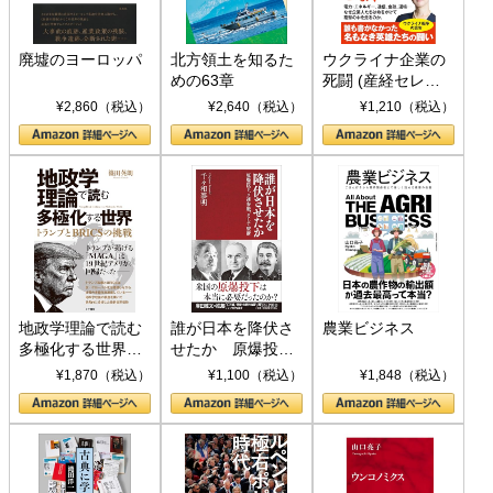
廃墟のヨーロッパ
北方領土を知るた
ウクライナ企業の
めの63章
死闘 (産経セレク
ト S 039)
¥2,860（税込）
¥2,640（税込）
¥1,210（税込）
地政学理論で読む
誰が日本を降伏さ
農業ビジネス
多極化する世界：
せたか 原爆投
トランプとBRICS
下、ソ連参戦、そ
¥1,870（税込）
¥1,100（税込）
¥1,848（税込）
の挑戦
して聖断 (PHP新
書)