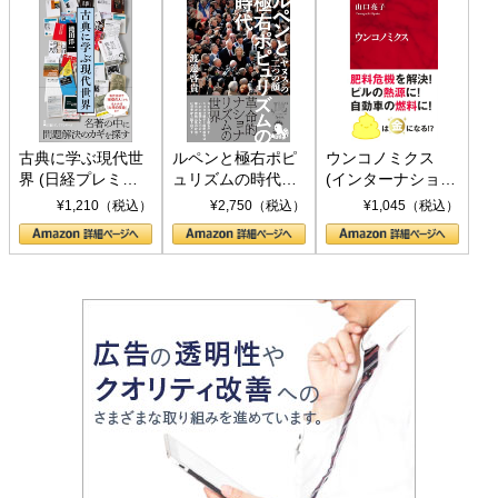
古典に学ぶ現代世
ルペンと極右ポピ
ウンコノミクス
界 (日経プレミア
ュリズムの時代：
(インターナショナ
シリーズ)
〈ヤヌス〉の二つ
ル新書)
¥1,210（税込）
¥2,750（税込）
¥1,045（税込）
の顔