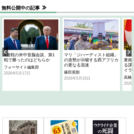
無料公開中の記事
4連戦の米中首脳会談、第1
マリ「ジハーディスト組織」
「エ
戦で勝ったのはどちらか
の攻勢が示唆する西アフリカ
東南
の更なる混迷
る課
フォーサイト編集部
イラ
篠田英朗
2026年5月17日
高橋
2026年5月15日
202