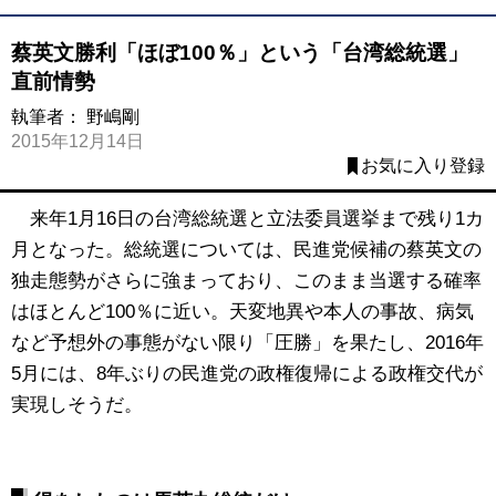
蔡英文勝利「ほぼ100％」という「台湾総統選」
直前情勢
執筆者：
野嶋剛
2015年12月14日
お気に入り登録
来年1月16日の台湾総統選と立法委員選挙まで残り1カ
月となった。総統選については、民進党候補の蔡英文の
独走態勢がさらに強まっており、このまま当選する確率
はほとんど100％に近い。天変地異や本人の事故、病気
など予想外の事態がない限り「圧勝」を果たし、2016年
5月には、8年ぶりの民進党の政権復帰による政権交代が
実現しそうだ。