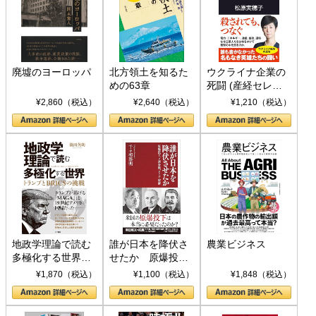
廃墟のヨーロッパ
北方領土を知るた
ウクライナ企業の
めの63章
死闘 (産経セレク
ト S 039)
¥2,860（税込）
¥2,640（税込）
¥1,210（税込）
地政学理論で読む
誰が日本を降伏さ
農業ビジネス
多極化する世界：
せたか 原爆投
トランプとBRICS
下、ソ連参戦、そ
¥1,870（税込）
¥1,100（税込）
¥1,848（税込）
の挑戦
して聖断 (PHP新
書)