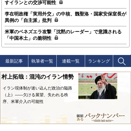
すイランとの交渉可能性
李在明政権「実用外交」の中核、魏聖洛・国家安保室長が
異例の「自主派」批判
米軍のベネズエラ攻撃「沈黙のレーダー」で意識される
「中国本土」の脆弱性
最新記事
執筆者一覧
連載一覧
ランキング
村上拓哉：混沌のイラン情勢
イラン現体制が迷い込んだ政治の隘路
（上）――欠ける展望、失われる秩
序、米軍介入の可能性