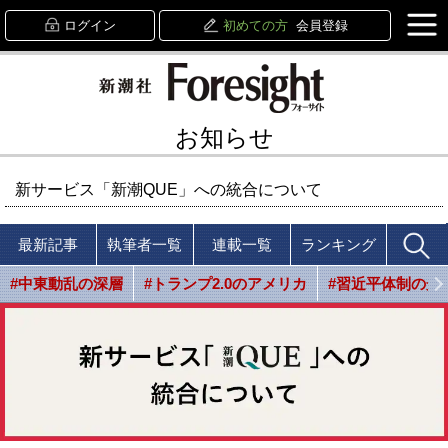
ログイン
初めての方
会員登録
お知らせ
新サービス「新潮QUE」への統合について
最新記事
執筆者一覧
連載一覧
ランキング
#中東動乱の深層
#トランプ2.0のアメリカ
#習近平体制の光