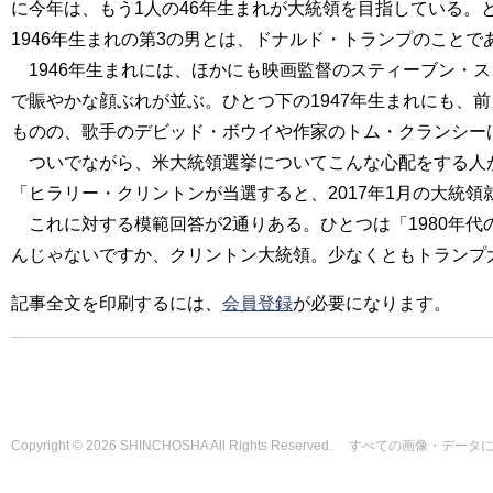
に今年は、もう1人の46年生まれが大統領を目指している。
1946年生まれの第3の男とは、ドナルド・トランプのこと
1946年生まれには、ほかにも映画監督のスティーブン・
で賑やかな顔ぶれが並ぶ。ひとつ下の1947年生まれにも
ものの、歌手のデビッド・ボウイや作家のトム・クランシー
ついでながら、米大統領選挙についてこんな心配をする人
「ヒラリー・クリントンが当選すると、2017年1月の大統
これに対する模範回答が2通りある。ひとつは「1980年代
んじゃないですか、クリントン大統領。少なくともトランプ
記事全文を印刷するには、
会員登録
が必要になります。
Copyright © 2026 SHINCHOSHA All Rights Reserved. すべて