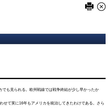
このペ
カでも見られる。欧州戦線では戦争終結が少し早かったか
わせて実に16年もアメリカを統治してきたわけである。さら