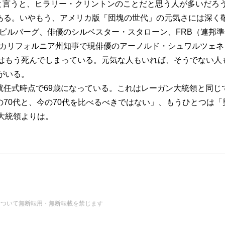
と言うと、ヒラリー・クリントンのことだと思う人が多いだろう
である。いやもう、アメリカ版「団塊の世代」の元気さには深く
スピルバーグ、俳優のシルベスター・スタローン、FRB（連邦
、前カリフォルニア州知事で現俳優のアーノルド・シュワルツェ
はもう死んでしまっている。元気な人もいれば、そうでない人
がいる。
領就任式時点で69歳になっている。これはレーガン大統領と同じ
の70代と、今の70代を比べるべきではない」、もうひとつは
大統領よりは。
の画像・データについて無断転用・無断転載を禁じます